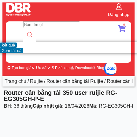
Đăng nhập
0
kết quả
Xem tất cả
Tạo báo giá
Ưu đãi
S.P đã xem
Download
Blog
Trang chủ
/
Ruijie
/
Router cân bằng tải Ruijie
/ Router cân b
Router cân bằng tải 350 user ruijie RG-
EG305GH-P-E
BH:
36 tháng
Cập nhật giá:
16/04/2026
Mã:
RG-EG305GH-P