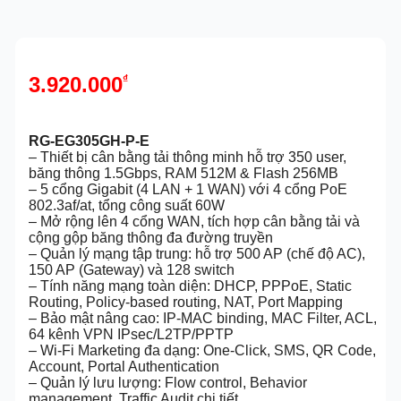
3.920.000
₫
RG-EG305GH-P-E
– Thiết bị cân bằng tải thông minh hỗ trợ 350 user,
băng thông 1.5Gbps, RAM 512M & Flash 256MB
– 5 cổng Gigabit (4 LAN + 1 WAN) với 4 cổng PoE
802.3af/at, tổng công suất 60W
– Mở rộng lên 4 cổng WAN, tích hợp cân bằng tải và
cộng gộp băng thông đa đường truyền
– Quản lý mạng tập trung: hỗ trợ 500 AP (chế độ AC),
150 AP (Gateway) và 128 switch
– Tính năng mạng toàn diện: DHCP, PPPoE, Static
Routing, Policy-based routing, NAT, Port Mapping
– Bảo mật nâng cao: IP-MAC binding, MAC Filter, ACL,
64 kênh VPN IPsec/L2TP/PPTP
– Wi-Fi Marketing đa dạng: One-Click, SMS, QR Code,
Account, Portal Authentication
– Quản lý lưu lượng: Flow control, Behavior
management, Traffic Audit chi tiết