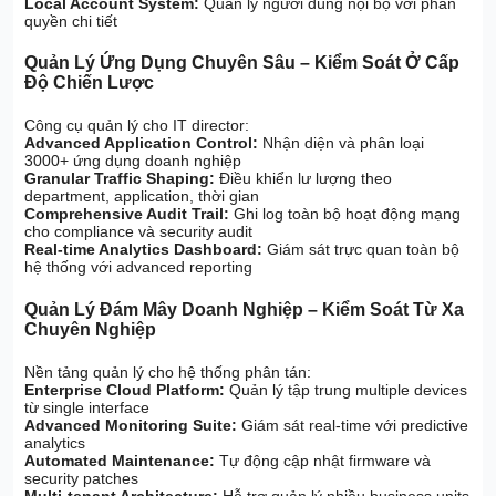
Local Account System:
Quản lý người dùng nội bộ với phân
quyền chi tiết
Quản Lý Ứng Dụng Chuyên Sâu – Kiểm Soát Ở Cấp
Độ Chiến Lược
Công cụ quản lý cho IT director:
Advanced Application Control:
Nhận diện và phân loại
3000+ ứng dụng doanh nghiệp
Granular Traffic Shaping:
Điều khiển lư lượng theo
department, application, thời gian
Comprehensive Audit Trail:
Ghi log toàn bộ hoạt động mạng
cho compliance và security audit
Real-time Analytics Dashboard:
Giám sát trực quan toàn bộ
hệ thống với advanced reporting
Quản Lý Đám Mây Doanh Nghiệp – Kiểm Soát Từ Xa
Chuyên Nghiệp
Nền tảng quản lý cho hệ thống phân tán:
Enterprise Cloud Platform:
Quản lý tập trung multiple devices
từ single interface
Advanced Monitoring Suite:
Giám sát real-time với predictive
analytics
Automated Maintenance:
Tự động cập nhật firmware và
security patches
Multi-tenant Architecture:
Hỗ trợ quản lý nhiều business units