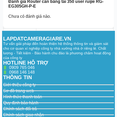
Đánh giá
Router cân bằng tải 350 user ruijie RG-
Flash memory
256 MB
EG305GH-P-E
RAM
512 MB
Chưa có đánh giá nào.
Power Supply and Consumption
Power supply
DC power adapter
LAPDATCAMERAGIARE.VN
Dimensions of
Outer diameter: 5.5 mm (0.22 in.) Inner
Tư vấn giải pháp đến hoàn thiện hệ thống thông tin và giám sát
the DC
diameter: 2.1 mm (0.08 in.) Depth: 10.0 mm
cho cơ quan xí nghiệp công ty nhà xưởng nhà ở riêng lẻ. Chất
connector
(0.39 in.)
lượng - Tiết kiệm - Bảo hành chu đáo là phương châm hoạt động
của công ty
Maximum
HOTLINE HỖ TRỢ
power
80 W
consumption
0909 765 046
0968 146 148
PoE budget
60 W
THÔNG TIN
Number of PoE
Giới thiệu công ty
4
Out ports
Sơ đồ trang web
PoE budget per
Hình thức thanh toán
30 W
port
Quy định bảo hành
Chính sách đổi trả
PoE power pins
1–2 (+), 3–6 (-)
Chính sách giao nhận