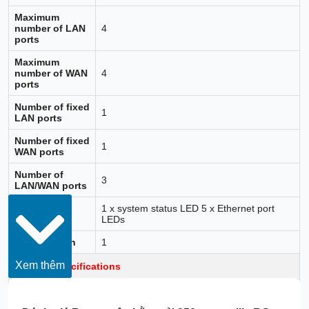
Maximum
number of LAN
4
ports
Maximum
number of WAN
4
ports
Number of fixed
1
LAN ports
Number of fixed
1
WAN ports
Number of
3
LAN/WAN ports
1 x system status LED 5 x Ethernet port
LEDs
LEDs
Reset button
1
Xem thêm
System Specifications
Dual-core processor, 1.35 GHz clock
CPU
frequency per core