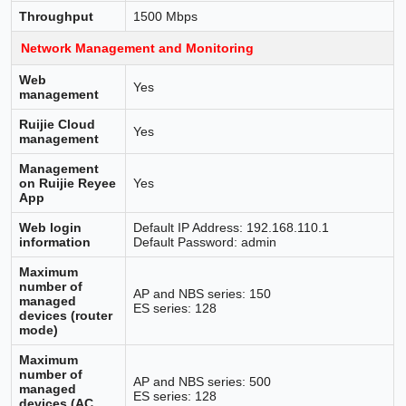
Throughput
1500 Mbps
Network Management and Monitoring
Web
Yes
management
Ruijie Cloud
Yes
management
Management
on Ruijie Reyee
Yes
App
Web login
Default IP Address: 192.168.110.1
information
Default Password: admin
Maximum
number of
AP and NBS series: 150
managed
ES series: 128
devices (router
mode)
Maximum
number of
AP and NBS series: 500
managed
ES series: 128
devices (AC