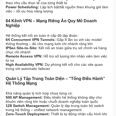
theo nhu cầu thực tế của từng thiết bị
Power Scheduling:
Lập lịch bật/tắt nguồn theo khung giờ làm
việc – tối ưu hóa năng lượng
64 Kênh VPN – Mạng Riêng Ảo Quy Mô Doanh
Nghiệp
Hệ thống kết nối an toàn ở cấp độ tập đoàn:
64 Concurrent VPN Tunnels:
Gấp 8 lần so với các model
thông thường – đủ cho mạng lưới chi nhánh rộng lớn
IPSec Site-to-Site:
Kết nối an toàn giữa trụ sở chính và hàng
chục chi nhánh
Remote Access VPN:
Hỗ trợ số lượng lớn nhân viên làm việc
từ xa
High Availability VPN:
Dự phòng kết nối cho các site quan
trọng với automatic failover
Quản Lý Tập Trung Toàn Diện – “Tổng Điều Hành”
Hệ Thống Mạng
Khả năng quản lý tích hợp chưa từng có:
500 AP Management:
Điều khiển hệ thống không dây cho
khuôn viên rộng lớn hoặc chuỗi doanh nghiệp toàn quốc
128 Switch Management:
Quản lý tập trung toàn bộ switch
trong hệ thống – unified network management
Zero-Touch Deployment:
Thiết bị tự động nhận cấu hình khi