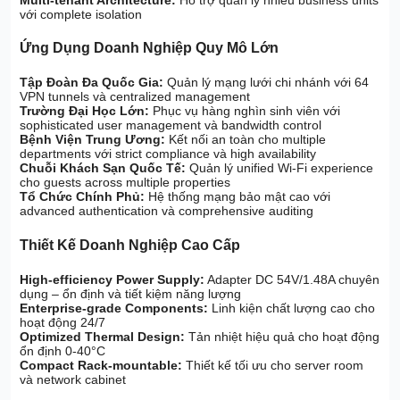
với complete isolation
Ứng Dụng Doanh Nghiệp Quy Mô Lớn
Tập Đoàn Đa Quốc Gia:
Quản lý mạng lưới chi nhánh với 64
VPN tunnels và centralized management
Trường Đại Học Lớn:
Phục vụ hàng nghìn sinh viên với
sophisticated user management và bandwidth control
Bệnh Viện Trung Ương:
Kết nối an toàn cho multiple
departments với strict compliance và high availability
Chuỗi Khách Sạn Quốc Tế:
Quản lý unified Wi-Fi experience
cho guests across multiple properties
Tổ Chức Chính Phủ:
Hệ thống mạng bảo mật cao với
advanced authentication và comprehensive auditing
Thiết Kế Doanh Nghiệp Cao Cấp
High-efficiency Power Supply:
Adapter DC 54V/1.48A chuyên
dụng – ổn định và tiết kiệm năng lượng
Enterprise-grade Components:
Linh kiện chất lượng cao cho
hoạt động 24/7
Optimized Thermal Design:
Tản nhiệt hiệu quả cho hoạt động
ổn định 0-40°C
Compact Rack-mountable:
Thiết kế tối ưu cho server room
và network cabinet