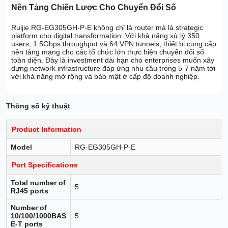
Nền Tảng Chiến Lược Cho Chuyển Đổi Số
Ruijie RG-EG305GH-P-E không chỉ là router mà là strategic
platform cho digital transformation. Với khả năng xử lý 350
users, 1.5Gbps throughput và 64 VPN tunnels, thiết bị cung cấp
nền tảng mạng cho các tổ chức lớn thực hiện chuyển đổi số
toàn diện. Đây là investment dài hạn cho enterprises muốn xây
dựng network infrastructure đáp ứng nhu cầu trong 5-7 năm tới
với khả năng mở rộng và bảo mật ở cấp độ doanh nghiệp.
Thông số kỹ thuật
Product Information
Model
RG-EG305GH-P-E
Port Specifications
Total number of
5
RJ45 ports
Number of
10/100/1000BAS
5
E-T ports