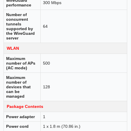
WireGuard
300 Mbps
performance
Number of
concurrent
tunnels
64
supported by
the WireGuard
server
WLAN
Maximum
number of APs
500
(AC mode)
Maximum
number of
devices that
128
can be
managed
Package Contents
Power adapter
1
Power cord
1 x 1.8 m (70.86 in.)