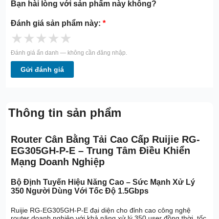
Bạn hài lòng với sản phẩm này không?
Đánh giá sản phẩm này:
*
★
★
★
★
★
Đánh giá ẩn danh — không cần đăng nhập.
Gửi đánh giá
Thông tin sản phẩm
Router Cân Bằng Tải Cao Cấp Ruijie RG-
EG305GH-P-E – Trung Tâm Điều Khiển
Mạng Doanh Nghiệp
Bộ Định Tuyến Hiệu Năng Cao – Sức Mạnh Xử Lý
350 Người Dùng Với Tốc Độ 1.5Gbps
Ruijie RG-EG305GH-P-E đại diện cho đỉnh cao công nghệ
router doanh nghiệp với khả năng xử lý 350 user đồng thời, tốc