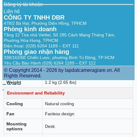
PoE Out
IEEE 802.3af/at (PoE/PoE+)
Đăng ký tài khoản
standard
Liên hệ
CÔNG TY TNHH DBR
Dimensions and Weight
478/2 Bà Hạt, Phường Diên Hồng, TPHCM
Package
Phòng kinh doanh
594 mm x 430 mm x 267 mm (23.39 in. x
dimensions (W
16.93 in. x 10.51 in.)
Tầng 12 Tòa nhà Viettel, Số 285 Cách Mạng Tháng Tám,
x D x H)
Phường Hòa Hưng, TPHCM
Điện thoại: (028) 6264 1189 – EXT 111
Product
202 mm x 108 mm x 28 mm (7.95 in. x 4.25
Phòng giao nhận hàng
dimensions (W
in. x 1.1 in.)
x D x H)
338/162/6E Chiến Lược, phường Bình Trị Đông, TP HCM
Yêu Cầu Bảo Hành (028) 6264 1189 – EXT 112
Shipping
1.51 kg (3.33 lbs)
© Copyright 2014 - 2026 by lapdatcameragiare.vn. All
weight
Rights Reserved.
Weight
1.2 kg (2.65 lbs)
Environment and Reliability
Cooling
Natural cooling
Fan
Fanless design
Mounting
Desk
options