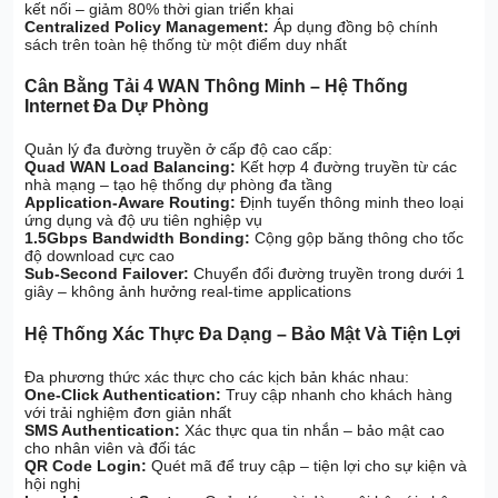
kết nối – giảm 80% thời gian triển khai
Centralized Policy Management:
Áp dụng đồng bộ chính
sách trên toàn hệ thống từ một điểm duy nhất
Cân Bằng Tải 4 WAN Thông Minh – Hệ Thống
Internet Đa Dự Phòng
Quản lý đa đường truyền ở cấp độ cao cấp:
Quad WAN Load Balancing:
Kết hợp 4 đường truyền từ các
nhà mạng – tạo hệ thống dự phòng đa tầng
Application-Aware Routing:
Định tuyến thông minh theo loại
ứng dụng và độ ưu tiên nghiệp vụ
1.5Gbps Bandwidth Bonding:
Cộng gộp băng thông cho tốc
độ download cực cao
Sub-Second Failover:
Chuyển đổi đường truyền trong dưới 1
giây – không ảnh hưởng real-time applications
Hệ Thống Xác Thực Đa Dạng – Bảo Mật Và Tiện Lợi
Đa phương thức xác thực cho các kịch bản khác nhau:
One-Click Authentication:
Truy cập nhanh cho khách hàng
với trải nghiệm đơn giản nhất
SMS Authentication:
Xác thực qua tin nhắn – bảo mật cao
cho nhân viên và đối tác
QR Code Login:
Quét mã để truy cập – tiện lợi cho sự kiện và
hội nghị