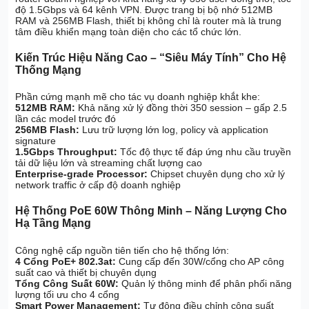
độ 1.5Gbps và 64 kênh VPN. Được trang bị bộ nhớ 512MB
RAM và 256MB Flash, thiết bị không chỉ là router mà là trung
tâm điều khiển mạng toàn diện cho các tổ chức lớn.
Kiến Trúc Hiệu Năng Cao – “Siêu Máy Tính” Cho Hệ
Thống Mạng
Phần cứng mạnh mẽ cho tác vụ doanh nghiệp khắt khe:
512MB RAM:
Khả năng xử lý đồng thời 350 session – gấp 2.5
lần các model trước đó
256MB Flash:
Lưu trữ lượng lớn log, policy và application
signature
1.5Gbps Throughput:
Tốc độ thực tế đáp ứng nhu cầu truyền
tải dữ liệu lớn và streaming chất lượng cao
Enterprise-grade Processor:
Chipset chuyên dụng cho xử lý
network traffic ở cấp độ doanh nghiệp
Hệ Thống PoE 60W Thông Minh – Năng Lượng Cho
Hạ Tầng Mạng
Công nghệ cấp nguồn tiên tiến cho hệ thống lớn:
4 Cổng PoE+ 802.3at:
Cung cấp đến 30W/cổng cho AP công
suất cao và thiết bị chuyên dụng
Tổng Công Suất 60W:
Quản lý thông minh để phân phối năng
lượng tối ưu cho 4 cổng
Smart Power Management:
Tự động điều chỉnh công suất