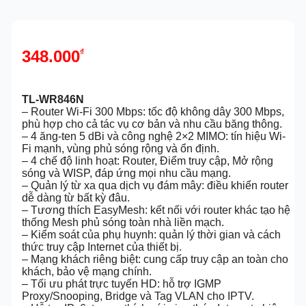
348.000
₫
TL-WR846N
– Router Wi-Fi 300 Mbps: tốc độ không dây 300 Mbps,
phù hợp cho cả tác vụ cơ bản và nhu cầu băng thông.
– 4 ăng-ten 5 dBi và công nghệ 2×2 MIMO: tín hiệu Wi-
Fi mạnh, vùng phủ sóng rộng và ổn định.
– 4 chế độ linh hoạt: Router, Điểm truy cập, Mở rộng
sóng và WISP, đáp ứng mọi nhu cầu mạng.
– Quản lý từ xa qua dịch vụ đám mây: điều khiển router
dễ dàng từ bất kỳ đâu.
– Tương thích EasyMesh: kết nối với router khác tạo hệ
thống Mesh phủ sóng toàn nhà liền mạch.
– Kiểm soát của phụ huynh: quản lý thời gian và cách
thức truy cập Internet của thiết bị.
– Mạng khách riêng biệt: cung cấp truy cập an toàn cho
khách, bảo vệ mạng chính.
– Tối ưu phát trực tuyến HD: hỗ trợ IGMP
Proxy/Snooping, Bridge và Tag VLAN cho IPTV.