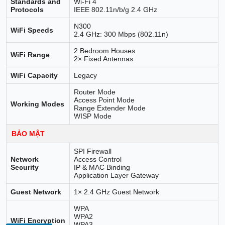
Standards and
Wi-Fi 4
Protocols
IEEE 802.11n/b/g 2.4 GHz
N300
WiFi Speeds
2.4 GHz: 300 Mbps (802.11n)
2 Bedroom Houses
WiFi Range
2× Fixed Antennas
WiFi Capacity
Legacy
Router Mode
Access Point Mode
Working Modes
Range Extender Mode
WISP Mode
BẢO MẬT
SPI Firewall
Network
Access Control
Security
IP & MAC Binding
Application Layer Gateway
Guest Network
1× 2.4 GHz Guest Network
WPA
WPA2
WiFi Encryption
WPA3