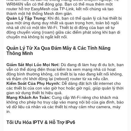
WR846N vẫn có thể đóng góp. Bạn có thể mua thêm một
router hỗ trợ EasyMesh của TP-Link, kết nối chúng và tạo
thành một hệ thống Mesh đơn giản.
Quản Lý Tập Trung:
Khi đó, bạn có thể quản lý cả hai thiết bị
qua một ứng dụng duy nhất và quan trọng hơn, toàn bộ ngôi
nhà sẽ chỉ có một tên Wi-Fi. Thiết bị di động của bạn sẽ tự
động chuyển vùng (roam) giữa các điểm phát sóng khi bạn di
chuyển mà không bị ngắt kết nối.
Quản Lý Từ Xa Qua Đám Mây & Các Tính Năng
Thông Minh
Giám Sát Mọi Lúc Mọi Nơi:
Dù đang đi làm hay đi du lịch, bạn
vẫn có thể dùng điện thoại kiểm tra xem mạng nhà có hoạt
động bình thường không, có thiết bị lạ nào đang kết nối không,
và thậm chí khởi động lại (reboot) router từ xa nếu cần.
Kiểm Soát Của Phụ Huynh:
Dễ dàng đặt lịch tắt internet cho
các thiết bị của con vào giờ học hoặc giờ ngủ, giúp quản lý thời
gian sử dụng thiết bị hiệu quả.
Mạng Khách An Toàn:
Cung cấp Wi-Fi riêng cho khách mà
không cho phép họ truy cập vào mạng nội bộ của gia đình, bảo
vệ dữ liệu cá nhân và các thiết bị nhạy cảm như camera, máy
in.
Tối Ưu Hóa IPTV & Hỗ Trợ IPv6