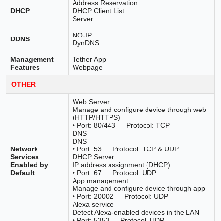
Address Reservation
DHCP
DHCP Client List
Server
NO-IP
DDNS
DynDNS
Management
Tether App
Features
Webpage
OTHER
Web Server
Manage and configure device through web
(HTTP/HTTPS)
• Port: 80/443 Protocol: TCP
DNS
DNS
Network
• Port: 53 Protocol: TCP & UDP
Services
DHCP Server
Enabled by
IP address assignment (DHCP)
Default
• Port: 67 Protocol: UDP
App management
Manage and configure device through app
• Port: 20002 Protocol: UDP
Alexa service
Detect Alexa-enabled devices in the LAN
• Port: 5353 Protocol: UDP