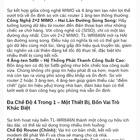
Sự kết hợp giữa công nghệ MIMO và 4 ăng-ten tạo nên lợi thế
vượt trội về ổn định so với các router 1 ăng-ten thông thường:
Công Nghệ 2×2 MIMO – Hai Làn Đường Song Song:
Hãy
tưởng tượng dữ liệu từ router đến điện thoại bạn như những
chiếc xe chở hàng. Với công nghệ cũ (SISO), chỉ có một làn
đường duy nhất. Còn với 2×2 MIMO, TL-WR846N mở ra HAI
làn đường song song. Điều này có nghĩa là nó có thể gửi hai
gói dữ liệu cùng một lúc, tăng gấp đôi hiệu quả truyền tải, giảm
tắc nghẽn và cải thiện đáng kể tốc độ thực tế, đặc biệt khi
nhiều thiết bị cùng kết nối.
4 Ăng-ten 5dBi – Hệ Thống Phát Thanh Công Suất Cao:
Bốn ăng-ten có độ lợi 5dBi giống như bốn chiếc loa công suất
vừa. Chúng không chỉ giúp tín hiệu phát đi xa hơn, mạnh hơn
mà còn tạo ra vùng phủ sóng đều khắp và ổn định. So với
router 2 hoặc 3 ăng-ten, 4 ăng-ten giúp giảm thiểu các “điểm
chết” (góc tín hiệu yếu) trong nhà bạn, đảm bảo bạn có thể
lướt web ở ban công hay góc phòng mà vẫn ổn định.
Đa Chế Độ 4 Trong 1 – Một Thiết Bị, Bốn Vai Trò
Khác Biệt
Sự linh hoạt này biến TL-WR846N thành một công cụ hữu ích
lâu dài, có thể tái sử dụng trong nhiều tình huống:
Chế Độ Router (Chính):
Vai trò cơ bản nhất, kết nối với
modem để phát Wi-Fi và chia sẻ mạng cho cả nhà.
Chế Độ Điểm Truy Cập (Access Point):
Tính năng cực kỳ