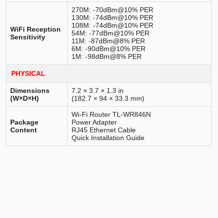
270M: -70dBm@10% PER
130M: -74dBm@10% PER
108M: -74dBm@10% PER
WiFi Reception
54M: -77dBm@10% PER
Sensitivity
11M: -87dBm@8% PER
6M: -90dBm@10% PER
1M: -98dBm@8% PER
PHYSICAL
Dimensions
7.2 × 3.7 × 1.3 in
(W×D×H)
(182.7 × 94 × 33.3 mm)
Wi-Fi Router TL-WR846N
Package
Power Adapter
Content
RJ45 Ethernet Cable
Quick Installation Guide