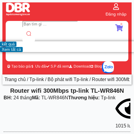
Đăng nhập
0
kết quả
Xem tất cả
Tạo báo giá
Ưu đãi
S.P đã xem
Download
Blog
Trang chủ
/
Tp-link
/
Bộ phát wifi Tp-link
/ Router wifi 300Mb
Router wifi 300Mbps tp-link TL-WR846N
BH:
24 tháng
Mã:
TL-WR846N
Thương hiệu:
Tp-link
1015 lư