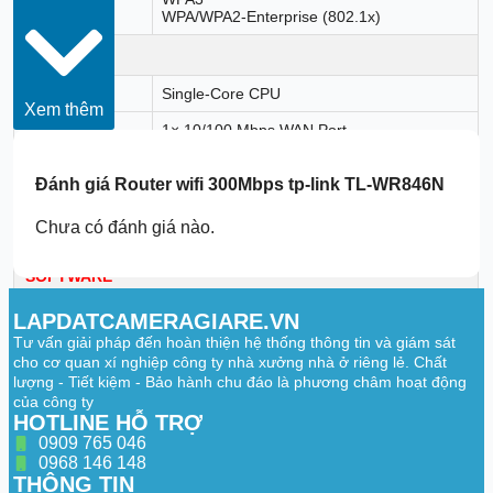
WPA/WPA2-Enterprise (802.1x)
HARDWARE
Processor
Single-Core CPU
Xem thêm
1× 10/100 Mbps WAN Port
Ethernet Ports
3× 10/100 Mbps LAN Ports
Đánh giá
Router wifi 300Mbps tp-link TL-WR846N
Reset Button
Buttons
WPS/Wi-Fi Button
Chưa có đánh giá nào.
Power
9 V ⎓ 0.6 A
SOFTWARE
IPv4
LAPDATCAMERAGIARE.VN
Protocols
IPv6
Tư vấn giải pháp đến hoàn thiện hệ thống thông tin và giám sát
cho cơ quan xí nghiệp công ty nhà xưởng nhà ở riêng lẻ. Chất
Mesh networking creates smooth, fast,
lượng - Tiết kiệm - Bảo hành chu đáo là phương châm hoạt động
stable roaming. TL-WR846N can build an
của công ty
EasyMesh network with devices that use
HOTLINE HỖ TRỢ
EasyMesh technology. It also works with
EasyMesh
other TP-Link products to create a
0909 765 046
OneMesh network. Eliminate Wi-Fi dead
0968 146 148
zones, expand your network, and fill your
THÔNG TIN
entire home with high-speed Wi-Fi.