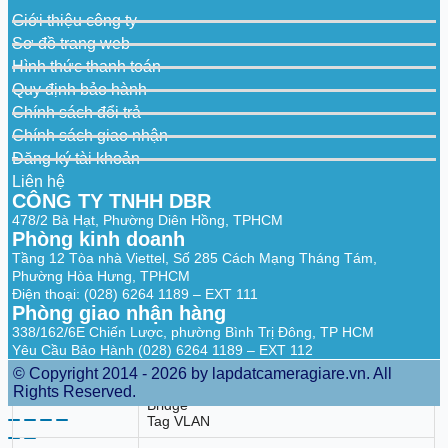
Giới thiệu công ty
Parental
URL Filtering
Sơ đồ trang web
Controls
Time Controls
Hình thức thanh toán
Dynamic IP
Quy định bảo hành
Static IP
Chính sách đổi trả
WAN Types
PPPoE
PPTP
Chính sách giao nhận
L2TP
Đăng ký tài khoản
Quality of
Liên hệ
QoS by Device
Service
CÔNG TY TNHH DBR
478/2 Bà Hạt, Phường Diên Hồng, TPHCM
OTA Firmware Upgrade
Phòng kinh doanh
Cloud Service
TP-Link ID
Tầng 12 Tòa nhà Viettel, Số 285 Cách Mạng Tháng Tám,
DDNS
Phường Hòa Hưng, TPHCM
Port Forwarding
Điện thoại: (028) 6264 1189 – EXT 111
NAT
Port Triggering
Phòng giao nhận hàng
Forwarding
DMZ
338/162/6E Chiến Lược, phường Bình Trị Đông, TP HCM
UPnP
Yêu Cầu Bảo Hành (028) 6264 1189 – EXT 112
IGMP Proxy
© Copyright 2014 - 2026 by lapdatcameragiare.vn. All
IGMP Snooping
Rights Reserved.
IPTV
Bridge
Tag VLAN