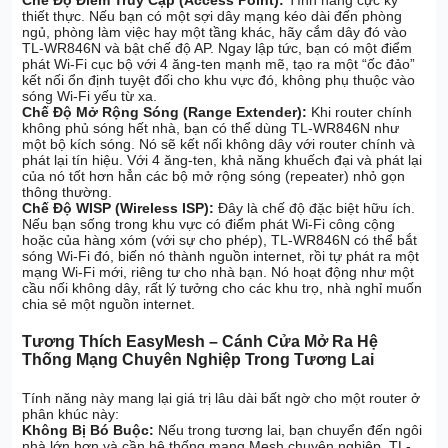
thiết thực. Nếu bạn có một sợi dây mạng kéo dài đến phòng
ngủ, phòng làm việc hay một tầng khác, hãy cắm dây đó vào
TL-WR846N và bật chế độ AP. Ngay lập tức, bạn có một điểm
phát Wi-Fi cục bộ với 4 ăng-ten mạnh mẽ, tạo ra một “ốc đảo”
kết nối ổn định tuyệt đối cho khu vực đó, không phụ thuộc vào
sóng Wi-Fi yếu từ xa.
Chế Độ Mở Rộng Sóng (Range Extender):
Khi router chính
không phủ sóng hết nhà, bạn có thể dùng TL-WR846N như
một bộ kích sóng. Nó sẽ kết nối không dây với router chính và
phát lại tín hiệu. Với 4 ăng-ten, khả năng khuếch đại và phát lại
của nó tốt hơn hẳn các bộ mở rộng sóng (repeater) nhỏ gọn
thông thường.
Chế Độ WISP (Wireless ISP):
Đây là chế độ đặc biệt hữu ích.
Nếu bạn sống trong khu vực có điểm phát Wi-Fi công cộng
hoặc của hàng xóm (với sự cho phép), TL-WR846N có thể bắt
sóng Wi-Fi đó, biến nó thành nguồn internet, rồi tự phát ra một
mạng Wi-Fi mới, riêng tư cho nhà bạn. Nó hoạt động như một
cầu nối không dây, rất lý tưởng cho các khu trọ, nhà nghỉ muốn
chia sẻ một nguồn internet.
Tương Thích EasyMesh – Cánh Cửa Mở Ra Hệ
Thống Mạng Chuyên Nghiệp Trong Tương Lai
Tính năng này mang lại giá trị lâu dài bất ngờ cho một router ở
phân khúc này:
Không Bị Bó Buộc:
Nếu trong tương lai, bạn chuyển đến ngôi
nhà lớn hơn và cần hệ thống mạng Mesh chuyên nghiệp, TL-