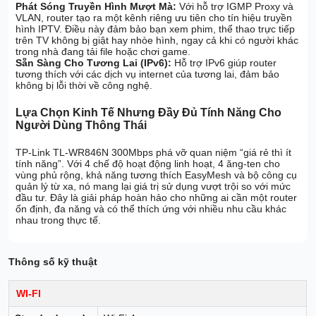
Phát Sóng Truyền Hình Mượt Mà:
Với hỗ trợ IGMP Proxy và
VLAN, router tạo ra một kênh riêng ưu tiên cho tín hiệu truyền
hình IPTV. Điều này đảm bảo bạn xem phim, thể thao trực tiếp
trên TV không bị giật hay nhòe hình, ngay cả khi có người khác
trong nhà đang tải file hoặc chơi game.
Sẵn Sàng Cho Tương Lai (IPv6):
Hỗ trợ IPv6 giúp router
tương thích với các dịch vụ internet của tương lai, đảm bảo
không bị lỗi thời về công nghệ.
Lựa Chọn Kinh Tế Nhưng Đầy Đủ Tính Năng Cho
Người Dùng Thông Thái
TP-Link TL-WR846N 300Mbps phá vỡ quan niệm “giá rẻ thì ít
tính năng”. Với 4 chế độ hoạt động linh hoạt, 4 ăng-ten cho
vùng phủ rộng, khả năng tương thích EasyMesh và bộ công cụ
quản lý từ xa, nó mang lại giá trị sử dụng vượt trội so với mức
đầu tư. Đây là giải pháp hoàn hảo cho những ai cần một router
ổn định, đa năng và có thể thích ứng với nhiều nhu cầu khác
nhau trong thực tế.
Thông số kỹ thuật
WI-FI