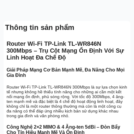
Thông tin sản phẩm
Router Wi-Fi TP-Link TL-WR846N
300Mbps – Trụ Cột Mạng Ổn Định Với Sự
Linh Hoạt Đa Chế Độ
Giải Pháp Mạng Cơ Bản Mạnh Mẽ, Đa Năng Cho Mọi
Gia Đình
Router Wi-Fi TP-Link TL-WR846N 300Mbps là sự lựa chọn kinh
tế nhưng không hề thiếu tính năng cho những ai cần một kết
nối mạng ổn định, phủ sóng rộng. Với tốc độ 300Mbps, 4 ăng-
ten mạnh mẽ và đặc biệt là 4 chế độ hoạt động linh hoạt, đây
không chỉ là một router thông thường mà còn là một công cụ
đa năng có thể đáp ứng nhiều kịch bản sử dụng khác nhau
trong gia đình và văn phòng nhỏ.
Công Nghệ 2×2 MIMO & 4 Ăng-ten 5dBi – Đòn Bẩy
Cho Tín Hiệu Mạnh Mẽ Và Ổn Định