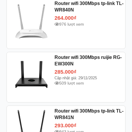
Router wifi 300Mbps tp-link TL-
WR840N
264.000
₫
976 lượt xem
Router wifi 300Mbps ruijie RG-
EW300N
285.000
₫
Cập nhật giá: 29/11/2025
509 lượt xem
Router wifi 300Mbps tp-link TL-
WR841N
293.000
₫
943 lượt xem