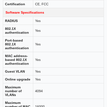
Certification
CE, FCC
Software Specifications
RADIUS
Yes
802.1X
Yes
authentication
Port-based
802.1X
Yes
authentication
MAC address-
based 802.1X
Yes
authentication
Guest VLAN
Yes
Online upgrade
Yes
Maximum
number of
4094
VLANs
Maximum
number of MAC
16000