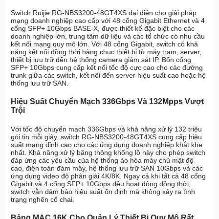
Switch Ruijie RG-NBS3200-48GT4XS đại diện cho giải pháp
mạng doanh nghiệp cao cấp với 48 cổng Gigabit Ethernet và 4
cổng SFP+ 10Gbps BASE-X, được thiết kế đặc biệt cho các
doanh nghiệp lớn, trung tâm dữ liệu và các tổ chức có nhu cầu
kết nối mạng quy mô lớn. Với 48 cổng Gigabit, switch có khả
năng kết nối đồng thời hàng chục thiết bị từ máy trạm, server,
thiết bị lưu trữ đến hệ thống camera giám sát IP. Bốn cổng
SFP+ 10Gbps cung cấp kết nối tốc độ cực cao cho các đường
trunk giữa các switch, kết nối đến server hiệu suất cao hoặc hệ
thống lưu trữ SAN.
Hiệu Suất Chuyển Mạch 336Gbps Và 132Mpps Vượt
Trội
Với tốc độ chuyển mạch 336Gbps và khả năng xử lý 132 triệu
gói tin mỗi giây, switch RG-NBS3200-48GT4XS cung cấp hiệu
suất mạng đỉnh cao cho các ứng dụng doanh nghiệp khắt khe
nhất. Khả năng xử lý băng thông khổng lồ này cho phép switch
đáp ứng các yêu cầu của hệ thống ảo hóa máy chủ mật độ
cao, điện toán đám mây, hệ thống lưu trữ SAN 10Gbps và các
ứng dụng video độ phân giải 4K/8K. Ngay cả khi tất cả 48 cổng
Gigabit và 4 cổng SFP+ 10Gbps đều hoạt động đồng thời,
switch vẫn đảm bảo hiệu suất ổn định mà không xảy ra tình
trạng nghẽn cổ chai.
Bảng MAC 16K Cho Quản Lý Thiết Bị Quy Mô Rất