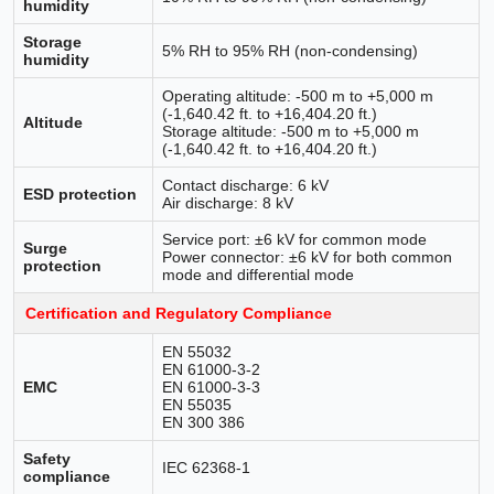
humidity
Storage
5% RH to 95% RH (non-condensing)
humidity
Operating altitude: -500 m to +5,000 m
(-1,640.42 ft. to +16,404.20 ft.)
Altitude
Storage altitude: -500 m to +5,000 m
(-1,640.42 ft. to +16,404.20 ft.)
Contact discharge: 6 kV
ESD protection
Air discharge: 8 kV
Service port: ±6 kV for common mode
Surge
Power connector: ±6 kV for both common
protection
mode and differential mode
Certification and Regulatory Compliance
EN 55032
EN 61000-3-2
EMC
EN 61000-3-3
EN 55035
EN 300 386
Safety
IEC 62368-1
compliance