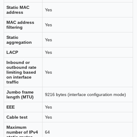
Static MAC
Yes
address
MAC address
Yes
filtering
Static
Yes
aggregation
LACP
Yes
Inbound or
outbound rate
limiting based
Yes
on interface
traffic
Jumbo frame
9216 bytes (interface configuration mode)
length (MTU)
EEE
Yes
Cable test
Yes
Maximum
number of IPv4
64
static routes