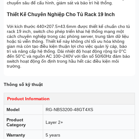
chuyên sâu để cấu hình, giám sát và bảo trì hệ thống.
Thiết Kế Chuyên Nghiệp Cho Tủ Rack 19 Inch
Với kích thước 440×207.5×43.6mm được thiết kế chuẩn cho tủ
rack 19 inch, switch cho phép triển khai hệ thống mạng một
cách chuyên nghiệp trong các phòng server, trung tâm dữ liệu
hoặc tủ viễn thông. Thiết kế này không chỉ tối ưu hóa không
gian mà còn tạo điều kiện thuận lợi cho việc quản lý cáp, bảo
trì và nâng cấp hệ thống. Dải nhiệt độ hoạt động rộng từ 0°C
đến 50°C và nguồn AC 100~240V với tần số 50/60Hz đảm bảo
switch hoạt động ổn định trong hầu hết các điều kiện môi
trường.
Thông số kỹ thuật
Product Information
Model
RG-NBS3200-48GT4XS
Product
Layer 2+
Category
Warranty
5 years