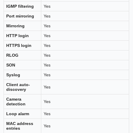
IGMP filtering
Yes
Port mirroring
Yes
Mirroring
Yes
HTTP login
Yes
HTTPS login
Yes
RLOG
Yes
SON
Yes
Syslog
Yes
Client auto-
Yes
discovery
Camera
Yes
detection
Loop alarm
Yes
MAC address
Yes
entries