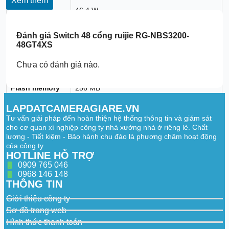
Xem thêm
Maximum
power
46.4 W
consumption
Đánh giá
Switch 48 cổng ruijie RG-NBS3200-
Power supply
Fixed power supply
48GT4XS
System Specifications
Chưa có đánh giá nào.
RAM
1 GB
Flash memory
256 MB
Forwarding rate
131 Mpps
LAPDATCAMERAGIARE.VN
Tư vấn giải pháp đến hoàn thiện hệ thống thông tin và giám sát
Switching
176 Gbps(bit/s)
cho cơ quan xí nghiệp công ty nhà xưởng nhà ở riêng lẻ. Chất
capacity
lượng - Tiết kiệm - Bảo hành chu đáo là phương châm hoạt động
của công ty
Dimensions and Weight
HOTLINE HỖ TRỢ
0909 765 046
Casing
Metal
0968 146 148
Product
THÔNG TIN
440 mm x 267.5 mm x 43.6 mm (17.32 in. x
dimensions (W
10.53 in. x 1.72 in.)
Giới thiệu công ty
x D x H)
Sơ đồ trang web
3.6 kg (7.94 lbs) (without packaging
Weight
Hình thức thanh toán
materials)