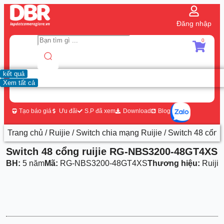
Đăng nhập
0
kết quả
Xem tất cả
Tạo báo giá
Ưu đãi
S.P đã xem
Download
Blog
Trang chủ
/
Ruijie
/
Switch chia mạng Ruijie
/ Switch 48 cổn
Switch 48 cổng ruijie RG-NBS3200-48GT4XS
BH:
5 năm
Mã:
RG-NBS3200-48GT4XS
Thương hiệu:
Ruijie