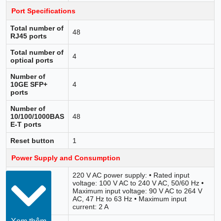
Port Specifications
Total number of
48
RJ45 ports
Total number of
4
optical ports
Number of
10GE SFP+
4
ports
Number of
10/100/1000BAS
48
E-T ports
Reset button
1
Power Supply and Consumption
220 V AC power supply: • Rated input
voltage: 100 V AC to 240 V AC, 50/60 Hz •
Power input
Maximum input voltage: 90 V AC to 264 V
AC, 47 Hz to 63 Hz • Maximum input
current: 2 A