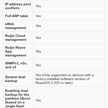
IP address pool
Yes
conflicts
Full ARP table
Yes
eWeb
Yes
management
Ruijie Cloud
Yes
management
Ruijie Reyee
App
Yes
management
SNMPv1, v2c,
Yes
and v3
Yes (Only supported on devices with a
System dual
factory-installed software version of
backup
ReyeeOS 2.320 or later)
Enabling dual
backup for the
partition Uboot
Yes
(based on a
single flash