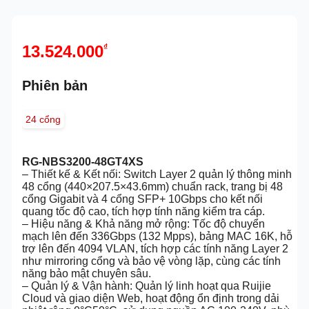
13.524.000
₫
Phiên bản
24 cổng
RG-NBS3200-48GT4XS
– Thiết kế & Kết nối: Switch Layer 2 quản lý thông minh
48 cổng (440×207.5×43.6mm) chuẩn rack, trang bị 48
cổng Gigabit và 4 cổng SFP+ 10Gbps cho kết nối
quang tốc độ cao, tích hợp tính năng kiểm tra cáp.
– Hiệu năng & Khả năng mở rộng: Tốc độ chuyển
mạch lên đến 336Gbps (132 Mpps), bảng MAC 16K, hỗ
trợ lên đến 4094 VLAN, tích hợp các tính năng Layer 2
như mirroring cổng và bảo vệ vòng lặp, cùng các tính
năng bảo mật chuyên sâu.
– Quản lý & Vận hành: Quản lý linh hoạt qua Ruijie
Cloud và giao diện Web, hoạt động ổn định trong dải