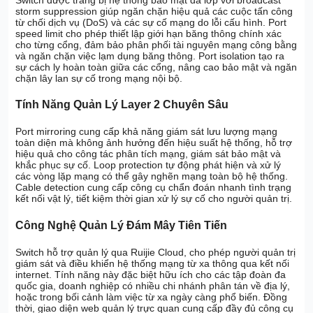
storm suppression giúp ngăn chặn hiệu quả các cuộc tấn công
từ chối dịch vụ (DoS) và các sự cố mạng do lỗi cấu hình. Port
speed limit cho phép thiết lập giới hạn băng thông chính xác
cho từng cổng, đảm bảo phân phối tài nguyên mạng công bằng
và ngăn chặn việc lạm dụng băng thông. Port isolation tạo ra
sự cách ly hoàn toàn giữa các cổng, nâng cao bảo mật và ngăn
chặn lây lan sự cố trong mạng nội bộ.
Tính Năng Quản Lý Layer 2 Chuyên Sâu
Port mirroring cung cấp khả năng giám sát lưu lượng mạng
toàn diện mà không ảnh hưởng đến hiệu suất hệ thống, hỗ trợ
hiệu quả cho công tác phân tích mạng, giám sát bảo mật và
khắc phục sự cố. Loop protection tự động phát hiện và xử lý
các vòng lặp mạng có thể gây nghẽn mạng toàn bộ hệ thống.
Cable detection cung cấp công cụ chẩn đoán nhanh tình trạng
kết nối vật lý, tiết kiệm thời gian xử lý sự cố cho người quản trị.
Công Nghệ Quản Lý Đám Mây Tiên Tiến
Switch hỗ trợ quản lý qua Ruijie Cloud, cho phép người quản trị
giám sát và điều khiển hệ thống mạng từ xa thông qua kết nối
internet. Tính năng này đặc biệt hữu ích cho các tập đoàn đa
quốc gia, doanh nghiệp có nhiều chi nhánh phân tán về địa lý,
hoặc trong bối cảnh làm việc từ xa ngày càng phổ biến. Đồng
thời, giao diện web quản lý trực quan cung cấp đầy đủ công cụ