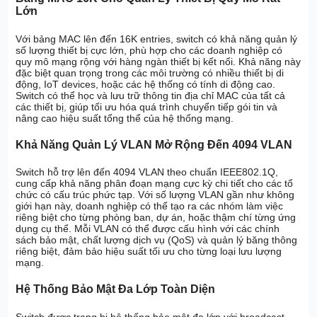
Lớn
Với bảng MAC lên đến 16K entries, switch có khả năng quản lý
số lượng thiết bị cực lớn, phù hợp cho các doanh nghiệp có
quy mô mạng rộng với hàng ngàn thiết bị kết nối. Khả năng này
đặc biệt quan trọng trong các môi trường có nhiều thiết bị di
động, IoT devices, hoặc các hệ thống có tính di động cao.
Switch có thể học và lưu trữ thông tin địa chỉ MAC của tất cả
các thiết bị, giúp tối ưu hóa quá trình chuyển tiếp gói tin và
nâng cao hiệu suất tổng thể của hệ thống mạng.
Khả Năng Quản Lý VLAN Mở Rộng Đến 4094 VLAN
Switch hỗ trợ lên đến 4094 VLAN theo chuẩn IEEE802.1Q,
cung cấp khả năng phân đoạn mạng cực kỳ chi tiết cho các tổ
chức có cấu trúc phức tạp. Với số lượng VLAN gần như không
giới hạn này, doanh nghiệp có thể tạo ra các nhóm làm việc
riêng biệt cho từng phòng ban, dự án, hoặc thậm chí từng ứng
dụng cụ thể. Mỗi VLAN có thể được cấu hình với các chính
sách bảo mật, chất lượng dịch vụ (QoS) và quản lý băng thông
riêng biệt, đảm bảo hiệu suất tối ưu cho từng loại lưu lượng
mạng.
Hệ Thống Bảo Mật Đa Lớp Toàn Diện
Switch được trang bị hệ thống bảo mật đa lớp với broadcast