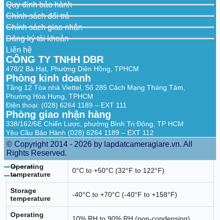
Quy định bảo hành
Shipping
5.14 kg (11.33 lbs)
Chính sách đổi trả
weight
Chính sách giao nhận
Environment and Reliability
Đăng ký tài khoản
Liên hệ
Fan
2 x fixed fans
CÔNG TY TNHH DBR
478/2 Bà Hạt, Phường Diên Hồng, TPHCM
Cooling
Air cooling, side-to-rear airflow
Phòng kinh doanh
Acoustic noise
25°C (77°F): 45 dB
Tầng 12 Tòa nhà Viettel, Số 285 Cách Mạng Tháng Tám,
Phường Hòa Hưng, TPHCM
Mounting
Điện thoại: (028) 6264 1189 – EXT 111
Rack
options
Phòng giao nhận hàng
338/162/6E Chiến Lược, phường Bình Trị Đông, TP HCM
Hot swapping
Service ports support hot swapping of
Yêu Cầu Bảo Hành (028) 6264 1189 – EXT 112
of cables
cables
© Copyright 2014 - 2026 by lapdatcameragiare.vn. All
MTBF
400,000 hours
Rights Reserved.
Operating
0°C to +50°C (32°F to 122°F)
temperature
Storage
-40°C to +70°C (-40°F to +158°F)
temperature
Operating
10% RH to 90% RH (non-condensing)