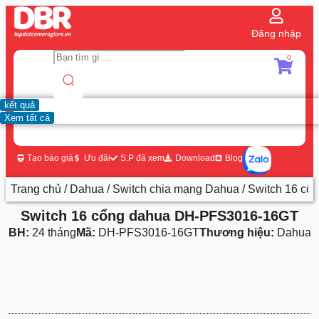
Đăng nhập
0
kết quả
Xem tất cả
Tạo báo giá
Ưu đãi
S.P đã xem
Download
Blog
Trang chủ
/
Dahua
/
Switch chia mạng Dahua
/ Switch 16 c
Switch 16 cổng dahua DH-PFS3016-16GT
BH:
24 tháng
Mã:
DH-PFS3016-16GT
Thương hiệu:
Dahua
1