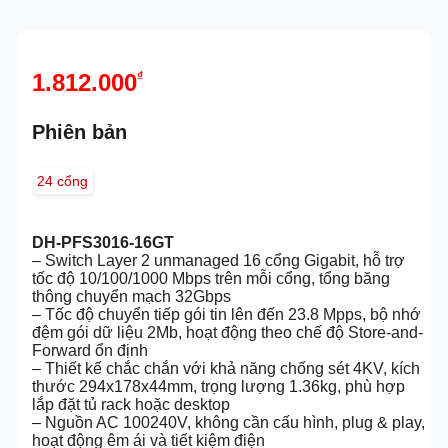
1.812.000
₫
Phiên bản
24 cổng
DH-PFS3016-16GT
– Switch Layer 2 unmanaged 16 cổng Gigabit, hỗ trợ
tốc độ 10/100/1000 Mbps trên mỗi cổng, tổng băng
thông chuyển mạch 32Gbps
– Tốc độ chuyển tiếp gói tin lên đến 23.8 Mpps, bộ nhớ
đệm gói dữ liệu 2Mb, hoạt động theo chế độ Store-and-
Forward ổn định
– Thiết kế chắc chắn với khả năng chống sét 4KV, kích
thước 294x178x44mm, trọng lượng 1.36kg, phù hợp
lắp đặt tủ rack hoặc desktop
– Nguồn AC 100240V, không cần cấu hình, plug & play,
hoạt động êm ái và tiết kiệm điện