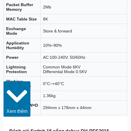
Packet Buffer
2Mb
Memory
MAC Table Size
8K
Exchange
Store & forward
Mode
Application
10%~90%
Humidity
Power
AC:100-240V; 50/60Hz
Lightning
Common Mode 6KV
Protection
Differential Mode 0.5KV
Working
0°C~+40°C
Temperature
Weight
1.36kg
Dimension(W×D
294mm x 178mm x 44mm
×H)
Xem thêm