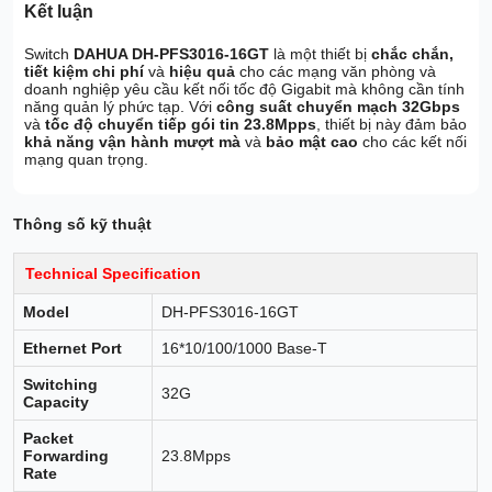
Kết luận
Switch
DAHUA DH-PFS3016-16GT
là một thiết bị
chắc chắn,
tiết kiệm chi phí
và
hiệu quả
cho các mạng văn phòng và
doanh nghiệp yêu cầu kết nối tốc độ Gigabit mà không cần tính
năng quản lý phức tạp. Với
công suất chuyển mạch 32Gbps
và
tốc độ chuyển tiếp gói tin 23.8Mpps
, thiết bị này đảm bảo
khả năng vận hành mượt mà
và
bảo mật cao
cho các kết nối
mạng quan trọng.
Thông số kỹ thuật
Technical Specification
Model
DH-PFS3016-16GT
Ethernet Port
16*10/100/1000 Base-T
Switching
32G
Capacity
Packet
Forwarding
23.8Mpps
Rate