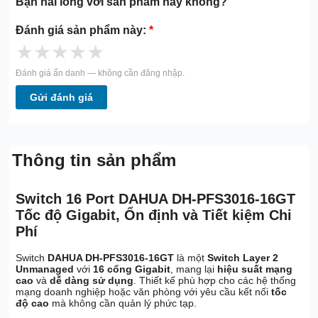
Bạn hài lòng với sản phẩm này không?
Đánh giá sản phẩm này:
*
★
★
★
★
★
Đánh giá ẩn danh — không cần đăng nhập.
Gửi đánh giá
Thông tin sản phẩm
Switch 16 Port DAHUA DH-PFS3016-16GT
Tốc độ Gigabit, Ổn định và Tiết kiệm Chi
Phí
Switch
DAHUA DH-PFS3016-16GT
là một
Switch Layer 2
Unmanaged
với
16 cổng Gigabit
, mang lại
hiệu suất mạng
cao
và
dễ dàng sử dụng
. Thiết kế phù hợp cho các hệ thống
mạng doanh nghiệp hoặc văn phòng với yêu cầu kết nối
tốc
độ cao
mà không cần quản lý phức tạp.