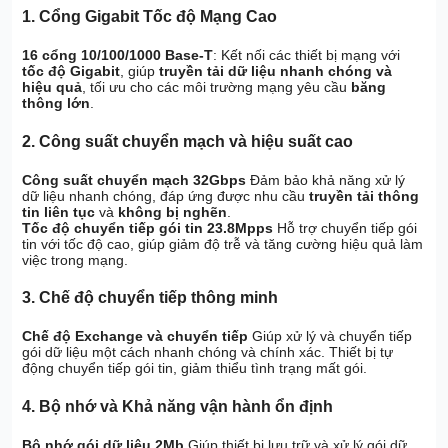
1. Cổng Gigabit Tốc độ Mạng Cao
16 cổng 10/100/1000 Base-T
: Kết nối các thiết bị mạng với
tốc độ Gigabit
, giúp
truyền tải dữ liệu nhanh chóng và
hiệu quả
, tối ưu cho các môi trường mạng yêu cầu
băng
thông lớn
.
2. Công suất chuyển mạch và hiệu suất cao
Công suất chuyển mạch 32Gbps
Đảm bảo khả năng xử lý
dữ liệu nhanh chóng, đáp ứng được nhu cầu
truyền tải thông
tin liên tục
và
không bị nghẽn
.
Tốc độ chuyển tiếp gói tin 23.8Mpps
Hỗ trợ chuyển tiếp gói
tin với tốc độ cao, giúp giảm độ trễ và tăng cường hiệu quả làm
việc trong mạng.
3. Chế độ chuyển tiếp thông minh
Chế độ Exchange và chuyển tiếp
Giúp xử lý và chuyển tiếp
gói dữ liệu một cách nhanh chóng và chính xác. Thiết bị tự
động chuyển tiếp gói tin, giảm thiểu tình trạng mất gói.
4. Bộ nhớ và Khả năng vận hành ổn định
Bộ nhớ gói dữ liệu 2Mb
Giúp thiết bị lưu trữ và xử lý gói dữ