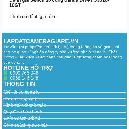
Đánh giá
Switch 16 cổng dahua DH-PFS3016-
16GT
Chưa có đánh giá nào.
LAPDATCAMERAGIARE.VN
Tư vấn giải pháp đến hoàn thiện hệ thống thông tin và giám sát
cho cơ quan xí nghiệp công ty nhà xưởng nhà ở riêng lẻ. Chất
lượng - Tiết kiệm - Bảo hành chu đáo là phương châm hoạt động
của công ty
HOTLINE HỖ TRỢ
0909 765 046
0968 146 148
THÔNG TIN
Giới thiệu công ty
Sơ đồ trang web
Hình thức thanh toán
Quy định bảo hành
Chính sách đổi trả
Chính sách giao nhận