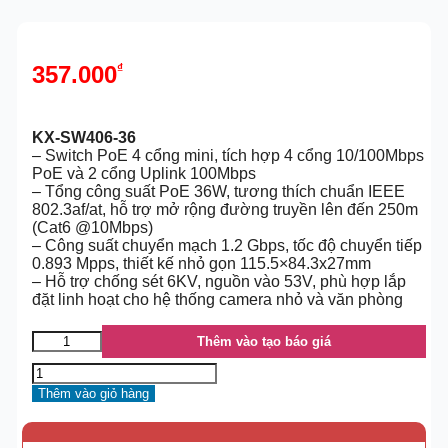
357.000
₫
KX-SW406-36
– Switch PoE 4 cổng mini, tích hợp 4 cổng 10/100Mbps
PoE và 2 cổng Uplink 100Mbps
– Tổng công suất PoE 36W, tương thích chuẩn IEEE
802.3af/at, hỗ trợ mở rộng đường truyền lên đến 250m
(Cat6 @10Mbps)
– Công suất chuyển mạch 1.2 Gbps, tốc độ chuyển tiếp
0.893 Mpps, thiết kế nhỏ gọn 115.5×84.3x27mm
– Hỗ trợ chống sét 6KV, nguồn vào 53V, phù hợp lắp
đặt linh hoạt cho hệ thống camera nhỏ và văn phòng
Thêm vào tạo báo giá
Thêm vào giỏ hàng