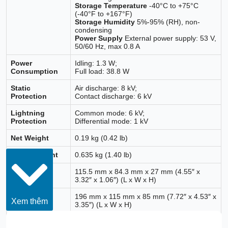
Storage Temperature
-40°C to +75°C
(-40°F to +167°F)
Storage Humidity
5%-95% (RH), non-
condensing
Power Supply
External power supply: 53 V,
50/60 Hz, max 0.8 A
Power
Idling: 1.3 W;
Consumption
Full load: 38.8 W
Static
Air discharge: 8 kV;
Protection
Contact discharge: 6 kV
Lightning
Common mode: 6 kV;
Protection
Differential mode: 1 kV
Net Weight
0.19 kg (0.42 lb)
Gross Weight
0.635 kg (1.40 lb)
Product
115.5 mm x 84.3 mm x 27 mm (4.55″ x
Dimensions
3.32″ x 1.06″) (L x W x H)
Packaging
196 mm x 115 mm x 85 mm (7.72″ x 4.53″ x
Xem thêm
Dimensions
3.35″) (L x W x H)
Casing Material
Sheet Metal