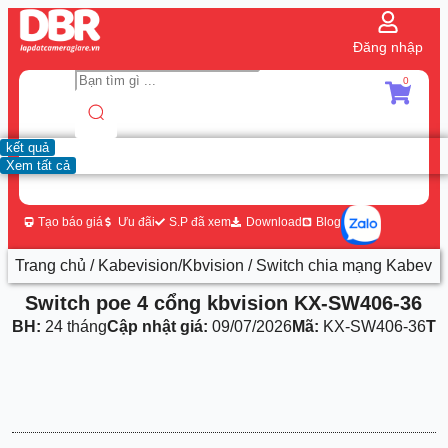
Đăng nhập
0
kết quả
Xem tất cả
Tạo báo giá
Ưu đãi
S.P đã xem
Download
Blog
Trang chủ
/
Kabevision/Kbvision
/
Switch chia mạng Kabevisi
Switch poe 4 cổng kbvision KX-SW406-36
BH:
24 tháng
Cập nhật giá:
09/07/2026
Mã:
KX-SW406-36
Th