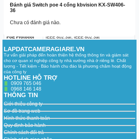
Đánh giá
Switch poe 4 cổng kbvision KX-SW406-
Installation
Desktop mount; wall mount
36
PoE
Yes
Chưa có đánh giá nào.
PoE Power
Port 1-4:50 W, total:36 W
PoE Protocol
IEEE 802.3af; IEEE 802.3at
PoE Pin
LAPDATCAMERAGIARE.VN
1.2.4.5 (V+); 3.6.7.8 (V-)
Assignment
Tư vấn giải pháp đến hoàn thiện hệ thống thông tin và giám sát
cho cơ quan xí nghiệp công ty nhà xưởng nhà ở riêng lẻ. Chất
Long Distance
lượng - Tiết kiệm - Bảo hành chu đáo là phương châm hoạt động
PoE
Yes
của công ty
Transmission
HOTLINE HỖ TRỢ
Hardware
0909 765 046
0968 146 148
Long Distance PoE: The transmission
THÔNG TIN
distance of ports 1-4 can reach up to 250
DIP Switch
Giới thiệu công ty
meters. The negotiation speed can be
reduced to 10 Mbps.
Sơ đồ trang web
Hình thức thanh toán
Packet Buffer Size
768 Kbit
Jumbo Frame
2048 Byte
Quy định bảo hành
Performance
MAC Table Size
2K
Chính sách đổi trả
Communication Standard
IEEE 802.3;