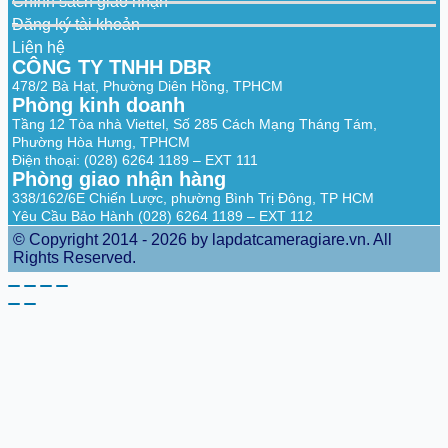
IEEE 802.3u; IEEE 802.3x
Chính sách giao nhận
Đăng ký tài khoản
General
Liên hệ
CÔNG TY TNHH DBR
1 x User Manual;
1 x Legal and Regulatory Information;
478/2 Bà Hạt, Phường Diên Hồng, TPHCM
Packing List
1 x Power Cord;
Phòng kinh doanh
1 x Power Adapter
Tầng 12 Tòa nhà Viettel, Số 285 Cách Mạng Tháng Tám,
Phường Hòa Hưng, TPHCM
Điện thoại: (028) 6264 1189 – EXT 111
Phòng giao nhận hàng
338/162/6E Chiến Lược, phường Bình Trị Đông, TP HCM
Yêu Cầu Bảo Hành (028) 6264 1189 – EXT 112
© Copyright 2014 - 2026 by lapdatcameragiare.vn. All
Rights Reserved.