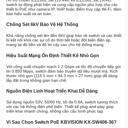
switch tự động phát hiện và cung cấp nguồn phù hợp cho các
thiết bị PoE như camera IP, VoIP hoặc điểm truy cập Wi-Fi, đảm
bảo hiệu suất và an toàn.
Chống Sét 6kV Bảo Vệ Hệ Thống
Khả năng chống sét lên đến 6kV giúp bảo vệ switch và các thiết
bị kết nối khỏi các sự cố do thời tiết hoặc đột biến điện áp,
mang lại độ bền và độ tin cậy cao cho hệ thống mạng.
Hiệu Suất Mạng Ổn Định Thiết Kế Nhỏ Gọn
Với công suất chuyển mạch 1.2 Gbps và tốc độ chuyển tiếp gói
tin 0.893 Mpps, switch đảm bảo truyền dữ liệu mượt mà. Kích
thước nhỏ gọn (115.5 mm × 84.3 mm × 27 mm) giúp dễ dàng
lắp đặt trong không gian hạn chế.
Nguồn Điện Linh Hoạt Triển Khai Dễ Dàng
Sử dụng nguồn 53V, 50/60 Hz, tối đa 0.8A, switch tương thích
với các hệ thống điện phổ biến. Thiết kế plug-and-play giúp
triển khai nhanh chóng, không cần cấu hình phức tạp.
Vì Sao Chọn Switch PoE KBVISION KX-SW406-36?