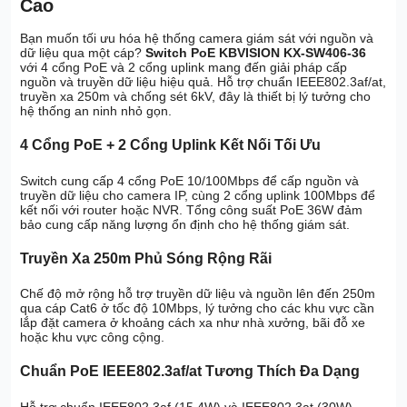
Cao
Bạn muốn tối ưu hóa hệ thống camera giám sát với nguồn và
dữ liệu qua một cáp?
Switch PoE KBVISION KX-SW406-36
với 4 cổng PoE và 2 cổng uplink mang đến giải pháp cấp
nguồn và truyền dữ liệu hiệu quả. Hỗ trợ chuẩn IEEE802.3af/at,
truyền xa 250m và chống sét 6kV, đây là thiết bị lý tưởng cho
hệ thống an ninh nhỏ gọn.
4 Cổng PoE + 2 Cổng Uplink Kết Nối Tối Ưu
Switch cung cấp 4 cổng PoE 10/100Mbps để cấp nguồn và
truyền dữ liệu cho camera IP, cùng 2 cổng uplink 100Mbps để
kết nối với router hoặc NVR. Tổng công suất PoE 36W đảm
bảo cung cấp năng lượng ổn định cho hệ thống giám sát.
Truyền Xa 250m Phủ Sóng Rộng Rãi
Chế độ mở rộng hỗ trợ truyền dữ liệu và nguồn lên đến 250m
qua cáp Cat6 ở tốc độ 10Mbps, lý tưởng cho các khu vực cần
lắp đặt camera ở khoảng cách xa như nhà xưởng, bãi đỗ xe
hoặc khu vực công cộng.
Chuẩn PoE IEEE802.3af/at Tương Thích Đa Dạng
Hỗ trợ chuẩn IEEE802.3af (15.4W) và IEEE802.3at (30W),