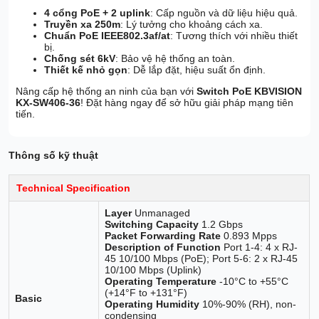
4 cổng PoE + 2 uplink
: Cấp nguồn và dữ liệu hiệu quả.
Truyền xa 250m
: Lý tưởng cho khoảng cách xa.
Chuẩn PoE IEEE802.3af/at
: Tương thích với nhiều thiết
bị.
Chống sét 6kV
: Bảo vệ hệ thống an toàn.
Thiết kế nhỏ gọn
: Dễ lắp đặt, hiệu suất ổn định.
Nâng cấp hệ thống an ninh của bạn với
Switch PoE KBVISION
KX-SW406-36
! Đặt hàng ngay để sở hữu giải pháp mạng tiên
tiến.
Thông số kỹ thuật
Technical Specification
Layer
Unmanaged
Switching Capacity
1.2 Gbps
Packet Forwarding Rate
0.893 Mpps
Description of Function
Port 1-4: 4 x RJ-
45 10/100 Mbps (PoE); Port 5-6: 2 x RJ-45
10/100 Mbps (Uplink)
Operating Temperature
-10°C to +55°C
(+14°F to +131°F)
Basic
Operating Humidity
10%-90% (RH), non-
condensing