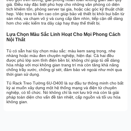
giá. Điều này đặc biệt phù hợp cho những văn phòng có diện
tích khiêm tốn, phòng server tại gia, hoặc các góc kỹ thuật chật
hẹp. Việc treo tủ lên cao còn giúp bảo vệ thiết bị khỏi bụi bẩn từ
sàn nhà, va chạm vô ý và cung cấp tầm nhìn, tiếp cận dễ dàng
hơn cho việc kiểm tra dây cáp hay thay thế thiết bị.
Lựa Chọn Màu Sắc Linh Hoạt Cho Mọi Phong Cách
Nội Thất
Tủ có sẵn hai tùy chọn màu sắc: màu kem sang trọng, nhẹ
nhàng hoặc màu đen chuyên nghiệp, hiện đại. Cả hai đều
được phủ lớp sơn tĩnh điện bền bỉ, không chỉ giúp tủ dễ dàng
hòa nhập với mọi không gian trang trí mà còn tăng khả năng
chống trầy xước, chống gỉ sét, đảm bảo vẻ ngoài như mới qua
thời gian sử dụng.
Tủ Rack Treo Tường 6U-D400 là sự đầu tư thông minh cho bất
kỳ ai muốn xây dựng một hệ thống mạng và điện tử chuyên
nghiệp, có tổ chức. Nó không chỉ là nơi lưu trữ mà còn là giải
pháp toàn diện cho vấn đề tản nhiệt, cấp nguồn và tối ưu hóa
không gian.