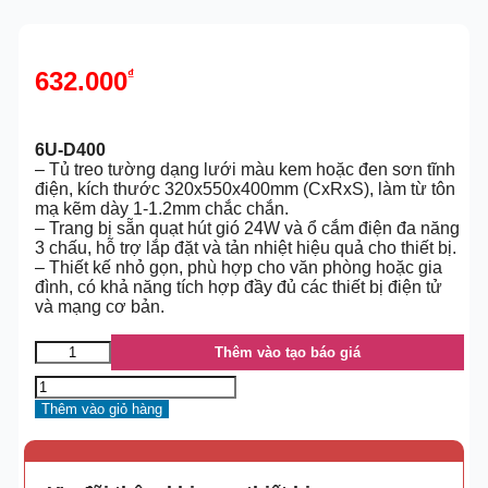
632.000
₫
6U-D400
– Tủ treo tường dạng lưới màu kem hoặc đen sơn tĩnh
điện, kích thước 320x550x400mm (CxRxS), làm từ tôn
mạ kẽm dày 1-1.2mm chắc chắn.
– Trang bị sẵn quạt hút gió 24W và ổ cắm điện đa năng
3 chấu, hỗ trợ lắp đặt và tản nhiệt hiệu quả cho thiết bị.
– Thiết kế nhỏ gọn, phù hợp cho văn phòng hoặc gia
đình, có khả năng tích hợp đầy đủ các thiết bị điện tử
và mạng cơ bản.
Thêm vào tạo báo giá
Thêm vào giỏ hàng