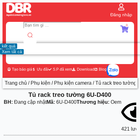
Đăng nhập
0
kết quả
Xem tất cả
Tạo báo giá
Ưu đãi
S.P đã xem
Download
Blog
Trang chủ
/
Phụ kiện
/
Phụ kiện camera
/ Tủ rack treo tường
Tủ rack treo tường 6U-D400
BH:
Đang cập nhật
Mã:
6U-D400
Thương hiệu:
Oem
421 lượ