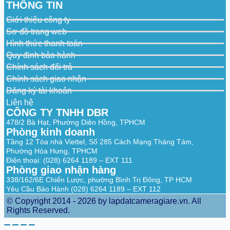
THÔNG TIN
Giới thiệu công ty
Sơ đồ trang web
Hình thức thanh toán
Quy định bảo hành
Chính sách đổi trả
Chính sách giao nhận
Đăng ký tài khoản
Liên hệ
CÔNG TY TNHH DBR
478/2 Bà Hạt, Phường Diên Hồng, TPHCM
Phòng kinh doanh
Tầng 12 Tòa nhà Viettel, Số 285 Cách Mạng Tháng Tám,
Phường Hòa Hưng, TPHCM
Điện thoại: (028) 6264 1189 – EXT 111
Phòng giao nhận hàng
338/162/6E Chiến Lược, phường Bình Trị Đông, TP HCM
Yêu Cầu Bảo Hành (028) 6264 1189 – EXT 112
© Copyright 2014 - 2026 by lapdatcameragiare.vn. All
Rights Reserved.