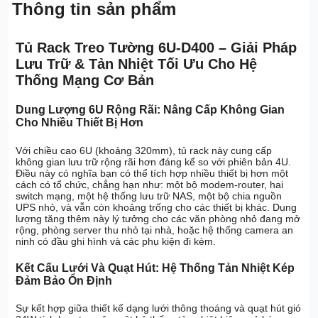
Thông tin sản phẩm
Tủ Rack Treo Tường 6U-D400 – Giải Pháp
Lưu Trữ & Tản Nhiệt Tối Ưu Cho Hệ
Thống Mạng Cơ Bản
Dung Lượng 6U Rộng Rãi: Nâng Cấp Không Gian
Cho Nhiều Thiết Bị Hơn
Với chiều cao 6U (khoảng 320mm), tủ rack này cung cấp
không gian lưu trữ rộng rãi hơn đáng kể so với phiên bản 4U.
Điều này có nghĩa bạn có thể tích hợp nhiều thiết bị hơn một
cách có tổ chức, chẳng hạn như: một bộ modem-router, hai
switch mạng, một hệ thống lưu trữ NAS, một bộ chia nguồn
UPS nhỏ, và vẫn còn khoảng trống cho các thiết bị khác. Dung
lượng tăng thêm này lý tưởng cho các văn phòng nhỏ đang mở
rộng, phòng server thu nhỏ tại nhà, hoặc hệ thống camera an
ninh có đầu ghi hình và các phụ kiện đi kèm.
Kết Cấu Lưới Và Quạt Hút: Hệ Thống Tản Nhiệt Kép
Đảm Bảo Ổn Định
Sự kết hợp giữa thiết kế dạng lưới thông thoáng và quạt hút gió