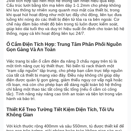
24W tích hợp tạo nên một hệ thống tản nhiệt hiệu quả kép.
Cấu trúc lưới bằng tôn mạ kẽm dày 1-1.2mm cho phép không
khí lưu thông tự nhiên xung quanh mọi mặt của thiết bị, trong
khi quạt hút hoạt động như một lực đẩy chủ động, liên tục đưa
luồng khí nóng do các thiết bị điện tử tỏa ra ra bên ngoài. Cơ
chế này đảm bảo nhiệt độ bên trong tủ luôn được kiểm soát,
giúp kéo dài tuổi thọ và duy trì hiệu suất ổn định cho toàn bộ hệ
thống, ngay cả khi hoạt động liên tục 24/7.
Ổ Cắm Điện Tích Hợp: Trung Tâm Phân Phối Nguồn
Gọn Gàng Và An Toàn
Việc trang bị sẵn ổ cắm điện đa năng 3 chấu ngay trên tủ là
một tính năng cực kỳ thiết thực. Nó biến tủ rack thành một
“trạm cấp nguồn” tập trung, cho phép bạn cắm trực tiếp nguồn
của tất cả thiết bị mạng vào đây. Điều này không chỉ giúp dây
điện được quản lý gọn gàng, giảm thiểu nguy cơ vấp ngã hoặc
rối loạn, mà còn cho phép bạn dễ dàng ngắt toàn bộ hệ thống
chỉ bằng một thao tác tắt công tắc tổng (nếu ổ cắm có công
tắc). Tính năng này nâng cao tính an toàn và tiện lợi trong vận
hành và bảo trì.
Thiết Kế Treo Tường Tiết Kiệm Diện Tích, Tối Ưu
Không Gian
Với kích thước rộng 400mm và sâu 550mm, tủ được thiết kế để
treo gọn trên tường, giải phóng hoàn toàn không gian sàn quý