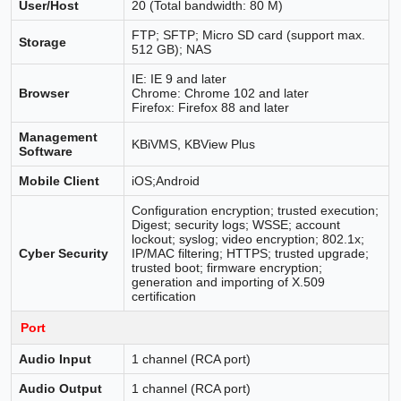
User/Host
20 (Total bandwidth: 80 M)
FTP; SFTP; Micro SD card (support max.
Storage
512 GB); NAS
IE: IE 9 and later
Browser
Chrome: Chrome 102 and later
Firefox: Firefox 88 and later
Management
KBiVMS, KBView Plus
Software
Mobile Client
iOS;Android
Configuration encryption; trusted execution;
Digest; security logs; WSSE; account
lockout; syslog; video encryption; 802.1x;
Cyber Security
IP/MAC filtering; HTTPS; trusted upgrade;
trusted boot; firmware encryption;
generation and importing of X.509
certification
Port
Audio Input
1 channel (RCA port)
Audio Output
1 channel (RCA port)