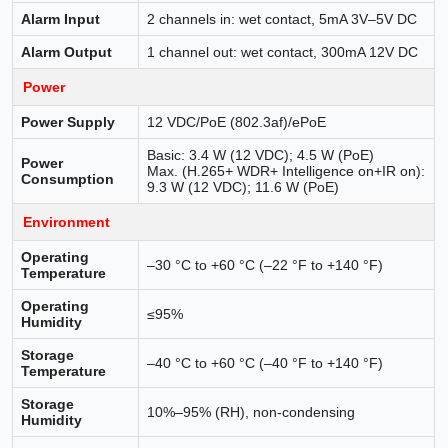
Alarm Input
2 channels in: wet contact, 5mA 3V–5V DC
Alarm Output
1 channel out: wet contact, 300mA 12V DC
Power
Power Supply
12 VDC/PoE (802.3af)/ePoE
Basic: 3.4 W (12 VDC); 4.5 W (PoE)
Power
Max. (H.265+ WDR+ Intelligence on+IR on):
Consumption
9.3 W (12 VDC); 11.6 W (PoE)
Environment
Operating
–30 °C to +60 °C (–22 °F to +140 °F)
Temperature
Operating
≤95%
Humidity
Storage
–40 °C to +60 °C (–40 °F to +140 °F)
Temperature
Storage
10%–95% (RH), non-condensing
Humidity