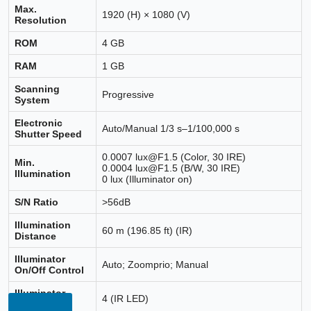
Max.
1920 (H) × 1080 (V)
Resolution
ROM
4 GB
RAM
1 GB
Scanning
Progressive
System
Electronic
Auto/Manual 1/3 s–1/100,000 s
Shutter Speed
0.0007 lux@F1.5 (Color, 30 IRE)
Min.
0.0004 lux@F1.5 (B/W, 30 IRE)
Illumination
0 lux (Illuminator on)
S/N Ratio
>56dB
Illumination
60 m (196.85 ft) (IR)
Distance
Illuminator
Auto; Zoomprio; Manual
On/Off Control
Illuminator
4 (IR LED)
Number