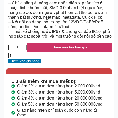
– Chức năng AI nâng cao: nhận diện & phân tích 6
thuộc tính khuôn mặt, SMD 3.0 phân biệt người/xe,
hàng rào ảo, đếm người, phát hiện vật thể bỏ rơi, âm
thanh bất thường, heat map, metadata, Quick Pick
– Kết nối đa dạng: hỗ trợ nguồn 12VDC/PoE/ePoE,
cổng audio in/out, alarm 2in/1out
– Thiết kế chống nước IP67 & chống va đập IK10, phù
hợp lắp đặt ngoài trời và môi trường đòi hỏi độ bền cao
Thêm vào tạo báo giá
Thêm vào giỏ hàng
Ưu đãi thêm khi mua thiết bị:
Giảm 2% giá trị đơn hàng hơn 2.000.000vnđ
Giảm 3% giá trị đơn hàng hơn 5.000.000vnđ
Giảm 4% giá trị đơn hàng hơn 20.000.000vnđ
Giảm 5% giá trị đơn hàng hơn 50.000.000vnđ
Giao hàng miễn phí toàn quốc đơn hàng từ
0vnđ