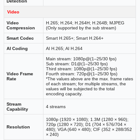
Detection
Video
Video
H.265; H.264; H.264H; H.264B; MJPEG
Compression
(Only supported by the sub stream)
Smart Codec
Smart H.265+; Smart H.264+
AI Coding
AI H.265; AI H.264
Main stream: 1080p@(1–25/30 fps)
Sub stream: D1@(1–25/30 fps)
Third stream: 1080p@(1–25/30 fps)
Video Frame
Fourth stream: 720p@(1–25/30 fps)
Rate
*The values above are the max. frame rates
of each stream; for multiple streams, the
values will be subjected to the total
encoding capacity.
Stream
4 streams
Capability
1080p (1920 × 1080); 1.3M (1280 × 960);
720p (1280 × 720); D1 (704 × 576/704 ×
Resolution
480); VGA (640 × 480); CIF (352 × 288/352
× 240)