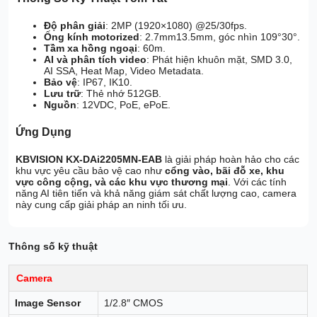
Độ phân giải
: 2MP (1920×1080) @25/30fps.
Ống kính motorized
: 2.7mm13.5mm, góc nhìn 109°30°.
Tầm xa hồng ngoại
: 60m.
AI và phân tích video
: Phát hiện khuôn mặt, SMD 3.0,
AI SSA, Heat Map, Video Metadata.
Bảo vệ
: IP67, IK10.
Lưu trữ
: Thẻ nhớ 512GB.
Nguồn
: 12VDC, PoE, ePoE.
Ứng Dụng
KBVISION KX-DAi2205MN-EAB
là giải pháp hoàn hảo cho các
khu vực yêu cầu bảo vệ cao như
cổng vào, bãi đỗ xe, khu
vực công cộng, và các khu vực thương mại
. Với các tính
năng AI tiên tiến và khả năng giám sát chất lượng cao, camera
này cung cấp giải pháp an ninh tối ưu.
Thông số kỹ thuật
Camera
Image Sensor
1/2.8″ CMOS