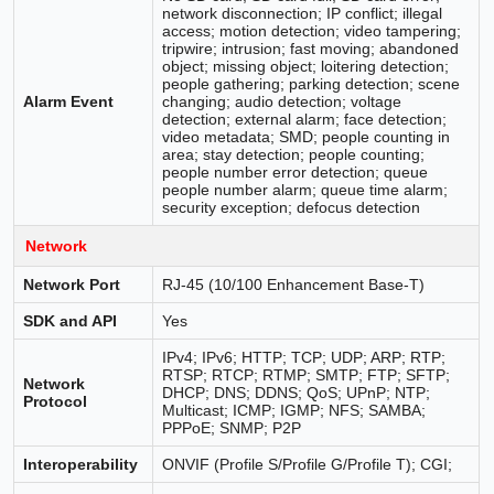
network disconnection; IP conflict; illegal
access; motion detection; video tampering;
tripwire; intrusion; fast moving; abandoned
object; missing object; loitering detection;
people gathering; parking detection; scene
Alarm Event
changing; audio detection; voltage
detection; external alarm; face detection;
video metadata; SMD; people counting in
area; stay detection; people counting;
people number error detection; queue
people number alarm; queue time alarm;
security exception; defocus detection
Network
Network Port
RJ-45 (10/100 Enhancement Base-T)
SDK and API
Yes
IPv4; IPv6; HTTP; TCP; UDP; ARP; RTP;
RTSP; RTCP; RTMP; SMTP; FTP; SFTP;
Network
DHCP; DNS; DDNS; QoS; UPnP; NTP;
Protocol
Multicast; ICMP; IGMP; NFS; SAMBA;
PPPoE; SNMP; P2P
Interoperability
ONVIF (Profile S/Profile G/Profile T); CGI;