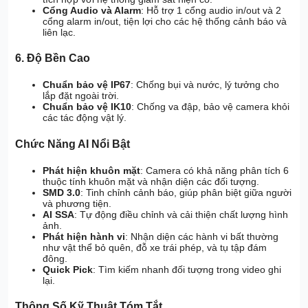
Cổng Audio và Alarm
: Hỗ trợ 1 cổng audio in/out và 2
cổng alarm in/out, tiện lợi cho các hệ thống cảnh báo và
liên lạc.
6. Độ Bền Cao
Chuẩn bảo vệ IP67
: Chống bụi và nước, lý tưởng cho
lắp đặt ngoài trời.
Chuẩn bảo vệ IK10
: Chống va đập, bảo vệ camera khỏi
các tác động vật lý.
Chức Năng AI Nổi Bật
Phát hiện khuôn mặt
: Camera có khả năng phân tích 6
thuộc tính khuôn mặt và nhận diện các đối tượng.
SMD 3.0
: Tinh chỉnh cảnh báo, giúp phân biệt giữa người
và phương tiện.
AI SSA
: Tự động điều chỉnh và cải thiện chất lượng hình
ảnh.
Phát hiện hành vi
: Nhận diện các hành vi bất thường
như vật thể bỏ quên, đỗ xe trái phép, và tụ tập đám
đông.
Quick Pick
: Tìm kiếm nhanh đối tượng trong video ghi
lại.
Thông Số Kỹ Thuật Tóm Tắt