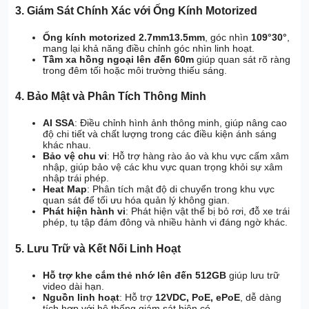
3. Giám Sát Chính Xác với Ống Kính Motorized
Ống kính motorized 2.7mm13.5mm
, góc nhìn
109°30°
,
mang lại khả năng điều chỉnh góc nhìn linh hoạt.
Tầm xa hồng ngoại lên đến 60m
giúp quan sát rõ ràng
trong đêm tối hoặc môi trường thiếu sáng.
4. Bảo Mật và Phân Tích Thông Minh
AI SSA
: Điều chỉnh hình ảnh thông minh, giúp nâng cao
độ chi tiết và chất lượng trong các điều kiện ánh sáng
khác nhau.
Bảo vệ chu vi
: Hỗ trợ hàng rào ảo và khu vực cấm xâm
nhập, giúp bảo vệ các khu vực quan trọng khỏi sự xâm
nhập trái phép.
Heat Map
: Phân tích mật độ di chuyển trong khu vực
quan sát để tối ưu hóa quản lý không gian.
Phát hiện hành vi
: Phát hiện vật thể bị bỏ rơi, đỗ xe trái
phép, tụ tập đám đông và nhiều hành vi đáng ngờ khác.
5. Lưu Trữ và Kết Nối Linh Hoạt
Hỗ trợ khe cắm thẻ nhớ lên đến 512GB
giúp lưu trữ
video dài hạn.
Nguồn linh hoạt
: Hỗ trợ
12VDC, PoE, ePoE
, dễ dàng
tích hợp với hệ thống giám sát hiện có.