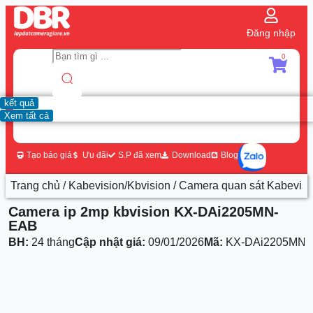
Đăng nhập
0
kết quả
Xem tất cả
Tạo báo giá
Ưu đãi
S.P đã xem
Download
Blog
Trang chủ
/
Kabevision/Kbvision
/
Camera quan sát Kabevisi
Camera ip 2mp kbvision KX-DAi2205MN-
EAB
BH:
24 tháng
Cập nhật giá:
09/01/2026
Mã:
KX-DAi2205MN-