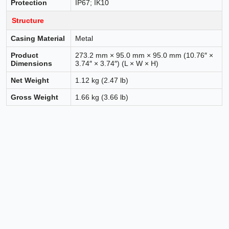
Protection
IP67; IK10
Structure
Casing Material
Metal
Product
273.2 mm × 95.0 mm × 95.0 mm (10.76″ ×
Dimensions
3.74″ × 3.74″) (L × W × H)
Net Weight
1.12 kg (2.47 lb)
Gross Weight
1.66 kg (3.66 lb)