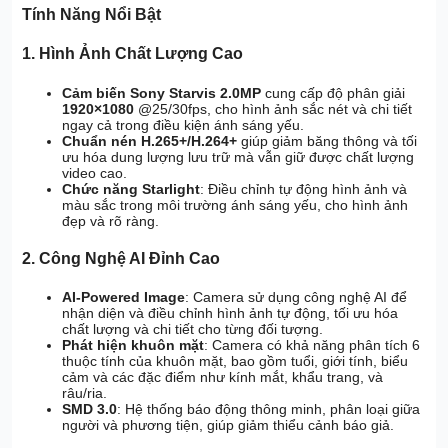
Tính Năng Nổi Bật
1. Hình Ảnh Chất Lượng Cao
Cảm biến Sony Starvis 2.0MP
cung cấp độ phân giải
1920×1080
@25/30fps, cho hình ảnh sắc nét và chi tiết
ngay cả trong điều kiện ánh sáng yếu.
Chuẩn nén H.265+/H.264+
giúp giảm băng thông và tối
ưu hóa dung lượng lưu trữ mà vẫn giữ được chất lượng
video cao.
Chức năng Starlight
: Điều chỉnh tự động hình ảnh và
màu sắc trong môi trường ánh sáng yếu, cho hình ảnh
đẹp và rõ ràng.
2. Công Nghệ AI Đỉnh Cao
AI-Powered Image
: Camera sử dụng công nghệ AI để
nhận diện và điều chỉnh hình ảnh tự động, tối ưu hóa
chất lượng và chi tiết cho từng đối tượng.
Phát hiện khuôn mặt
: Camera có khả năng phân tích 6
thuộc tính của khuôn mặt, bao gồm tuổi, giới tính, biểu
cảm và các đặc điểm như kính mắt, khẩu trang, và
râu/ria.
SMD 3.0
: Hệ thống báo động thông minh, phân loại giữa
người và phương tiện, giúp giảm thiểu cảnh báo giả.