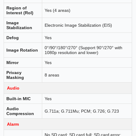
Region of
Yes (4 areas)
Interest (RoI)
Image
Electronic Image Stabilization (EIS)
Stabilization
Defog
Yes
0°/90°/180°/270° (Support 90°/270° with
Image Rotation
1080p resolution and lower)
Mirror
Yes
Privacy
8 areas
Masking
Audio
Built-in MIC
Yes
Audio
G.711a; G.711Mu; PCM; G.726; G.723
Compression
Alarm
No SD card; SD card full; SD card error;