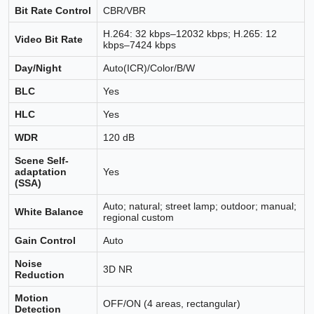
Bit Rate Control
CBR/VBR
H.264: 32 kbps–12032 kbps; H.265: 12
Video Bit Rate
kbps–7424 kbps
Day/Night
Auto(ICR)/Color/B/W
BLC
Yes
HLC
Yes
WDR
120 dB
Scene Self-
adaptation
Yes
(SSA)
Auto; natural; street lamp; outdoor; manual;
White Balance
regional custom
Gain Control
Auto
Noise
3D NR
Reduction
Motion
OFF/ON (4 areas, rectangular)
Detection