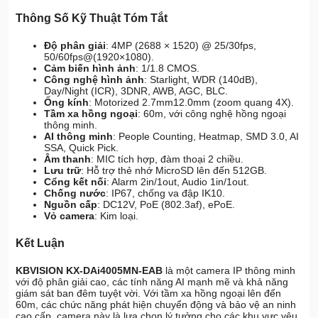
Thông Số Kỹ Thuật Tóm Tắt
Độ phân giải
: 4MP (2688 × 1520) @ 25/30fps,
50/60fps@(1920×1080).
Cảm biến hình ảnh
: 1/1.8 CMOS.
Công nghệ hình ảnh
: Starlight, WDR (140dB),
Day/Night (ICR), 3DNR, AWB, AGC, BLC.
Ống kính
: Motorized 2.7mm12.0mm (zoom quang 4X).
Tầm xa hồng ngoại
: 60m, với công nghệ hồng ngoại
thông minh.
AI thông minh
: People Counting, Heatmap, SMD 3.0, AI
SSA, Quick Pick.
Âm thanh
: MIC tích hợp, đàm thoại 2 chiều.
Lưu trữ
: Hỗ trợ thẻ nhớ MicroSD lên đến 512GB.
Cổng kết nối
: Alarm 2in/1out, Audio 1in/1out.
Chống nước
: IP67, chống va đập IK10.
Nguồn cấp
: DC12V, PoE (802.3af), ePoE.
Vỏ camera
: Kim loại.
Kết Luận
KBVISION KX-DAi4005MN-EAB
là một camera IP thông minh
với độ phân giải cao, các tính năng AI mạnh mẽ và khả năng
giám sát ban đêm tuyệt vời. Với tầm xa hồng ngoại lên đến
60m, các chức năng phát hiện chuyển động và bảo vệ an ninh
cao cấp, camera này là lựa chọn lý tưởng cho các khu vực yêu