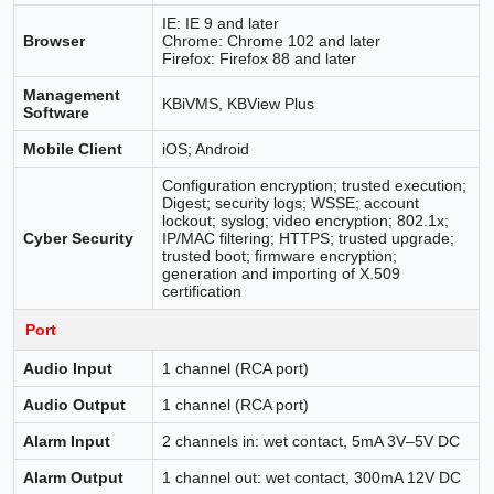
IE: IE 9 and later
Browser
Chrome: Chrome 102 and later
Firefox: Firefox 88 and later
Management
KBiVMS, KBView Plus
Software
Mobile Client
iOS; Android
Configuration encryption; trusted execution;
Digest; security logs; WSSE; account
lockout; syslog; video encryption; 802.1x;
Cyber Security
IP/MAC filtering; HTTPS; trusted upgrade;
trusted boot; firmware encryption;
generation and importing of X.509
certification
Port
Audio Input
1 channel (RCA port)
Audio Output
1 channel (RCA port)
Alarm Input
2 channels in: wet contact, 5mA 3V–5V DC
Alarm Output
1 channel out: wet contact, 300mA 12V DC