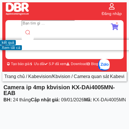
Đăng nhập
0
kết quả
Xem tất cả
Tạo báo giá
Ưu đãi
S.P đã xem
Download
Blog
Trang chủ
/
Kabevision/Kbvision
/
Camera quan sát Kabevisi
Camera ip 4mp kbvision KX-DAi4005MN-
EAB
BH:
24 tháng
Cập nhật giá:
09/01/2026
Mã:
KX-DAi4005MN-