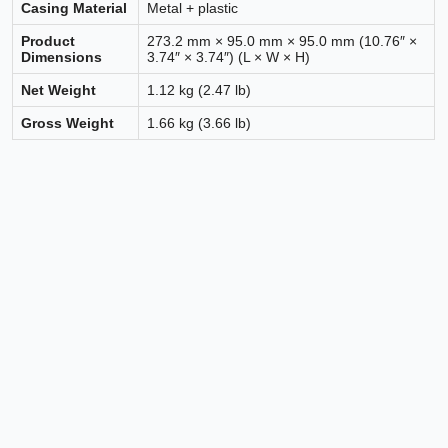
Casing Material
Metal + plastic
Product
273.2 mm × 95.0 mm × 95.0 mm (10.76″ ×
Dimensions
3.74″ × 3.74″) (L × W × H)
Net Weight
1.12 kg (2.47 lb)
Gross Weight
1.66 kg (3.66 lb)