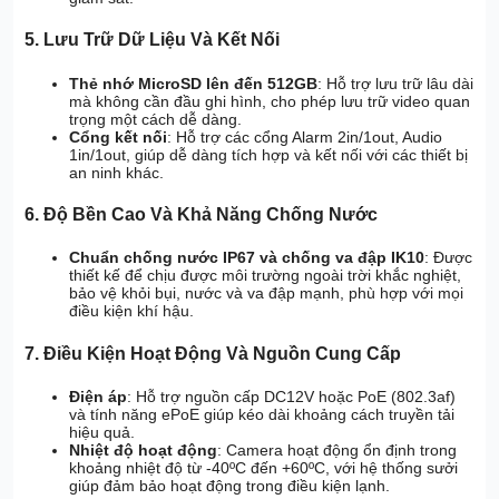
5. Lưu Trữ Dữ Liệu Và Kết Nối
Thẻ nhớ MicroSD lên đến 512GB
: Hỗ trợ lưu trữ lâu dài
mà không cần đầu ghi hình, cho phép lưu trữ video quan
trọng một cách dễ dàng.
Cổng kết nối
: Hỗ trợ các cổng Alarm 2in/1out, Audio
1in/1out, giúp dễ dàng tích hợp và kết nối với các thiết bị
an ninh khác.
6. Độ Bền Cao Và Khả Năng Chống Nước
Chuẩn chống nước IP67 và chống va đập IK10
: Được
thiết kế để chịu được môi trường ngoài trời khắc nghiệt,
bảo vệ khỏi bụi, nước và va đập mạnh, phù hợp với mọi
điều kiện khí hậu.
7. Điều Kiện Hoạt Động Và Nguồn Cung Cấp
Điện áp
: Hỗ trợ nguồn cấp DC12V hoặc PoE (802.3af)
và tính năng ePoE giúp kéo dài khoảng cách truyền tải
hiệu quả.
Nhiệt độ hoạt động
: Camera hoạt động ổn định trong
khoảng nhiệt độ từ -40ºC đến +60ºC, với hệ thống sưởi
giúp đảm bảo hoạt động trong điều kiện lạnh.