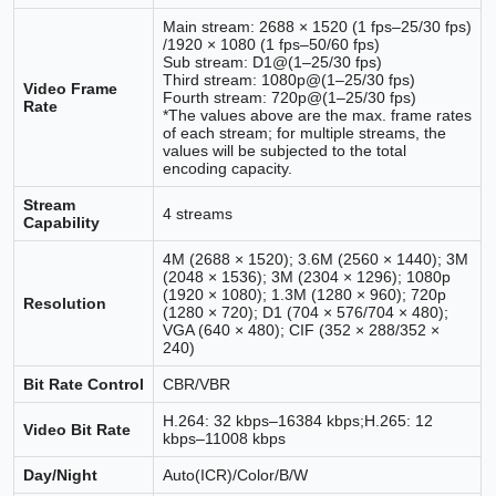
Main stream: 2688 × 1520 (1 fps–25/30 fps)
/1920 × 1080 (1 fps–50/60 fps)
Sub stream: D1@(1–25/30 fps)
Third stream: 1080p@(1–25/30 fps)
Video Frame
Fourth stream: 720p@(1–25/30 fps)
Rate
*The values above are the max. frame rates
of each stream; for multiple streams, the
values will be subjected to the total
encoding capacity.
Stream
4 streams
Capability
4M (2688 × 1520); 3.6M (2560 × 1440); 3M
(2048 × 1536); 3M (2304 × 1296); 1080p
(1920 × 1080); 1.3M (1280 × 960); 720p
Resolution
(1280 × 720); D1 (704 × 576/704 × 480);
VGA (640 × 480); CIF (352 × 288/352 ×
240)
Bit Rate Control
CBR/VBR
H.264: 32 kbps–16384 kbps;H.265: 12
Video Bit Rate
kbps–11008 kbps
Day/Night
Auto(ICR)/Color/B/W