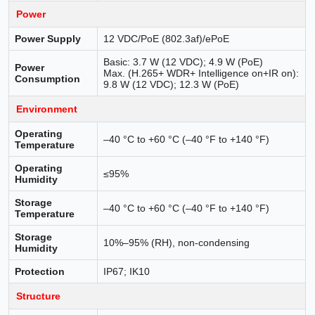
Power
Power Supply
12 VDC/PoE (802.3af)/ePoE
Basic: 3.7 W (12 VDC); 4.9 W (PoE)
Power
Max. (H.265+ WDR+ Intelligence on+IR on):
Consumption
9.8 W (12 VDC); 12.3 W (PoE)
Environment
Operating
–40 °C to +60 °C (–40 °F to +140 °F)
Temperature
Operating
≤95%
Humidity
Storage
–40 °C to +60 °C (–40 °F to +140 °F)
Temperature
Storage
10%–95% (RH), non-condensing
Humidity
Protection
IP67; IK10
Structure