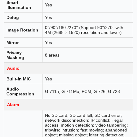
Smart
Yes
Illumination
Defog
Yes
0°/90°/180°/270° (Support 90°/270° with
Image Rotation
4M (2688 × 1520) resolution and lower)
Mirror
Yes
Privacy
8 areas
Masking
Audio
Built-in MIC
Yes
Audio
G.711a; G.711Mu; PCM; G.726; G.723
Compression
Alarm
No SD card; SD card full; SD card error;
network disconnection; IP conflict; illegal
access; motion detection; video tampering;
tripwire; intrusion; fast moving; abandoned
object; missing object; loitering detection;