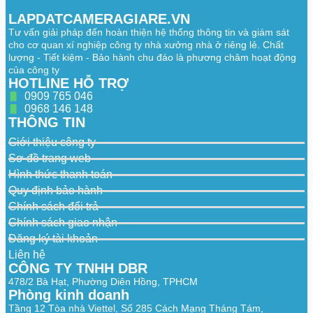
Field of View
V: 62°–27°;
LAPDATCAMERAGIARE.VN
D: 137°–54°
Tư vấn giải pháp đến hoàn thiện hệ thống thông tin và giám sát
Iris Control
Auto
cho cơ quan xí nghiệp công ty nhà xưởng nhà ở riêng lẻ. Chất
lượng - Tiết kiệm - Bảo hành chu đáo là phương châm hoạt động
Close Focus
của công ty
1.5 m (4.92 ft)
Distance
HOTLINE HỖ TRỢ
0909 765 046
Lens:
W, T
0968 146 148
Detect:
57.5 m (188.65 ft) (W), 130.8 m
THÔNG TIN
(429.13 ft) (T)
Observe:
23.0 m (75.46 ft) (W), 52.3 m
Giới thiệu công ty
DORI Distance
(171.59 ft) (T)
Recognize:
11.5 m (37.73 ft) (W), 26.2 m
Sơ đồ trang web
(85.96 ft) (T)
Hình thức thanh toán
Identify:
5.8 m (19.03 ft) (W), 13.1 m
(42.98 ft) (T)
Quy định bảo hành
Chính sách đổi trả
Intelligence
Chính sách giao nhận
Đăng ký tài khoản
Intrusion, tripwire, fast moving (the three
functions support the classification and
Liên hệ
IVS (Perimeter
accurate detection of vehicle and human);
CÔNG TY TNHH DBR
Protection)
loitering detection, people gathering, and
478/2 Bà Hạt, Phường Diên Hồng, TPHCM
parking detection
Phòng kinh doanh
Smart Object
Smart abandoned object; smart missing
Tầng 12 Tòa nhà Viettel, Số 285 Cách Mạng Tháng Tám,