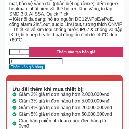
mặt, bảo vệ vành đai (phân biệt người/xe), đếm người,
heatmap, phát hiện vật thể bỏ rơi, lãng vãng, tụ tập,
SMD 3.0, AI SSA, Quick Pick
– Kết nối đa dạng: hỗ trợ nguồn DC12V/PoE/ePoE,
cổng alarm 2in/1out, audio 1in/1out, tương thích ONVIF
– Thiết kế vỏ kim loại chống nước IP67 & chống va đập
IK10, tích hợp heater hoạt động ổn định từ -40°C đến
+60°C
Thêm vào tạo báo giá
Thêm vào giỏ hàng
Ưu đãi thêm khi mua thiết bị:
Giảm 2% giá trị đơn hàng hơn 2.000.000vnđ
Giảm 3% giá trị đơn hàng hơn 5.000.000vnđ
Giảm 4% giá trị đơn hàng hơn 20.000.000vnđ
Giảm 5% giá trị đơn hàng hơn 50.000.000vnđ
Giao hàng miễn phí toàn quốc đơn hàng từ
0vnđ