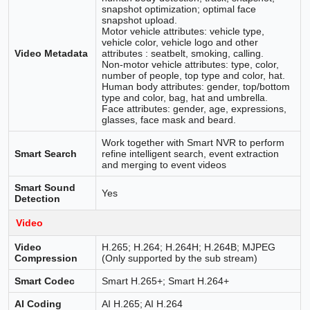
snapshot optimization; optimal face
snapshot upload.
Motor vehicle attributes: vehicle type,
vehicle color, vehicle logo and other
Video Metadata
attributes : seatbelt, smoking, calling.
Non-motor vehicle attributes: type, color,
number of people, top type and color, hat.
Human body attributes: gender, top/bottom
type and color, bag, hat and umbrella.
Face attributes: gender, age, expressions,
glasses, face mask and beard.
Work together with Smart NVR to perform
Smart Search
refine intelligent search, event extraction
and merging to event videos
Smart Sound
Yes
Detection
Video
Video
H.265; H.264; H.264H; H.264B; MJPEG
Compression
(Only supported by the sub stream)
Smart Codec
Smart H.265+; Smart H.264+
AI Coding
AI H.265; AI H.264