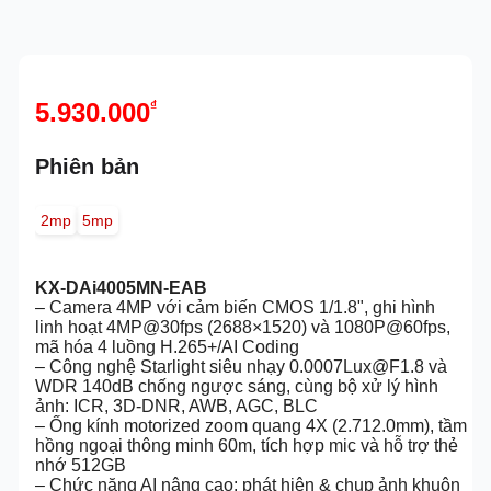
5.930.000
₫
Phiên bản
2mp
5mp
KX-DAi4005MN-EAB
– Camera 4MP với cảm biến CMOS 1/1.8", ghi hình
linh hoạt 4MP@30fps (2688×1520) và 1080P@60fps,
mã hóa 4 luồng H.265+/AI Coding
– Công nghệ Starlight siêu nhạy 0.0007Lux@F1.8 và
WDR 140dB chống ngược sáng, cùng bộ xử lý hình
ảnh: ICR, 3D-DNR, AWB, AGC, BLC
– Ống kính motorized zoom quang 4X (2.712.0mm), tầm
hồng ngoại thông minh 60m, tích hợp mic và hỗ trợ thẻ
nhớ 512GB
– Chức năng AI nâng cao: phát hiện & chụp ảnh khuôn