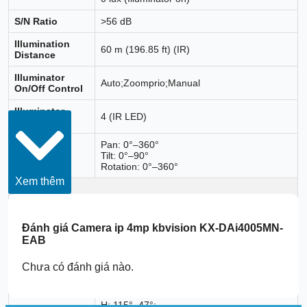
S/N Ratio
>56 dB
Illumination
60 m (196.85 ft) (IR)
Distance
Illuminator
Auto;Zoomprio;Manual
On/Off Control
Illuminator
4 (IR LED)
Number
Pan: 0°–360°
Angle
Tilt: 0°–90°
Adjustment
Rotation: 0°–360°
Xem thêm
Lens
Lens Type
Motorized vari-focal
Đánh giá
Camera ip 4mp kbvision KX-DAi4005MN-
Lens Mount
φ14
EAB
Focal Length
2.7 mm–12 mm
Chưa có đánh giá nào.
Max. Aperture
F1.8
H: 115°–47°;