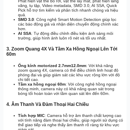
Phát hiện vật thể bỏ rơi, vật thể lấy mất, phát hiện lãng
vãng, tụ tập, Video metadata, SMD 3.0, AI SSA, Quick
Pick hỗ trợ tìm kiếm và phân tích nhanh chóng và hiệu
quả.
SMD 3.0
: Công nghệ Smart Motion Detection giúp lọc
các báo động giả và nhận diện chuyển động chính xác
hơn.
AI SSA
: Tự động điều chỉnh điều kiện ánh sáng môi
trường, giúp hình ảnh luôn rõ nét và tối ưu nhất.
3. Zoom Quang 4X Và Tầm Xa Hồng Ngoại Lên Tới
60m
Ống kính motorized 2.7mm12.0mm
: Với khả năng
zoom quang 4X, camera có thể điều chỉnh linh hoạt độ
phóng đại và giúp giám sát các khu vực rộng lớn với độ
chi tiết cao.
Tầm xa hồng ngoại 60m
: Với công nghệ hồng ngoại
thông minh, camera này có khả năng quan sát trong
bóng tối hoàn toàn với tầm quan sát lên đến 60m.
4. Âm Thanh Và Đàm Thoại Hai Chiều
Tích hợp MIC
: Camera hỗ trợ âm thanh chất lượng cao
với tính năng đàm thoại hai chiều, giúp người sử dụng có
thể giao tiếp và nghe thấy âm thanh rõ ràng từ khu vực
giám sát.