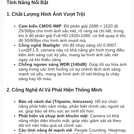
Tính Năng Nổi Bật
1. Chất Lượng Hình Ảnh Vượt Trội
Cảm biến CMOS 4MP
: Độ phân giải 2688 × 1520 @
25/30fps cho hình ảnh sắc nét, rõ ràng và chi tiết, trong
khi ở độ phân giải Full HD 1920×1080, có thể quay ở tốc
độ 50/60fps cho hình ảnh mượt mà.
Công nghệ Starlight
: Với độ nhạy sáng chỉ 0.0007
Lux@F1.8, camera này có khả năng ghi hình trong điều
kiện ánh sáng cực kỳ yếu, mang lại hình ảnh sắc nét
ngay cả khi thiếu sáng.
Chống ngược sáng WDR (140dB)
: Giúp tối ưu hóa ánh
sáng trong các tình huống có sự chênh lệch ánh sáng
mạnh và yếu, mang lại hình ảnh rõ nét không bị cháy
sáng hay tối màu.
2. Công Nghệ AI Và Phát Hiện Thông Minh
Bảo vệ vành đai (Tripwire, Intrusion)
: Hỗ trợ chức
năng phát hiện xâm nhập, phân biệt chính xác người và
xe, giúp bảo vệ khu vực an ninh tốt hơn.
Phát hiện và chụp ảnh khuôn mặt
: Camera có khả
năng nhận diện khuôn mặt, giúp việc giám sát và theo
dõi trở nên hiệu quả và chính xác.
Các tính năng AI mạnh mẽ
: People Counting, Heatmap,