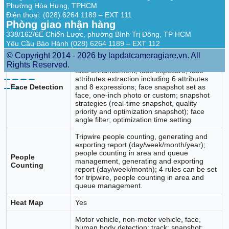
Detection
object
Phường Hòa Hưng, TPHCM
Điện thoại: (028) 6264 1189 – EXT 111
SMD 3.0
Less false alarm, longer detection distance
Phòng giao nhận hàng
338/162/6E Chiến Lược, phường Bình Trị Đông, TP HCM
AI SSA
Yes
Yêu Cầu Bảo Hành (028) 6264 1189 – EXT 112
Face detection; track; snapshot; snapshot
© Copyright 2014 - 2026 by lapdatcameragiare.vn. All
optimization; optimal face snapshot upload;
Rights Reserved.
face enhancement; face exposure; face
attributes extraction including 6 attributes
Face Detection
and 8 expressions; face snapshot set as
face, one-inch photo or custom; snapshot
strategies (real-time snapshot, quality
priority and optimization snapshot); face
angle filter; optimization time setting
Tripwire people counting, generating and
exporting report (day/week/month/year);
people counting in area and queue
People
management, generating and exporting
Counting
report (day/week/month); 4 rules can be set
for tripwire, people counting in area and
queue management.
Heat Map
Yes
Motor vehicle, non-motor vehicle, face,
human body detection; track; snapshot;