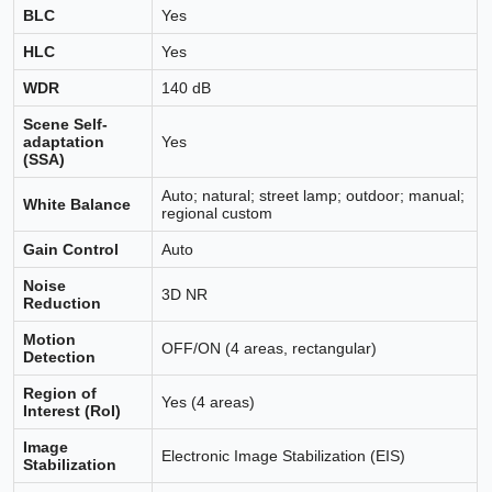
BLC
Yes
HLC
Yes
WDR
140 dB
Scene Self-
adaptation
Yes
(SSA)
Auto; natural; street lamp; outdoor; manual;
White Balance
regional custom
Gain Control
Auto
Noise
3D NR
Reduction
Motion
OFF/ON (4 areas, rectangular)
Detection
Region of
Yes (4 areas)
Interest (RoI)
Image
Electronic Image Stabilization (EIS)
Stabilization