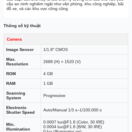
cầu an ninh nghiêm ngặt như văn phòng, khu công nghiệp, bãi
đỗ xe, và các khu vực công cộng.
Thông số kỹ thuật
Camera
Image Sensor
1/1.8″ CMOS
Max.
2688 (H) × 1520 (V)
Resolution
ROM
4 GB
RAM
1 GB
Scanning
Progressive
System
Electronic
Auto/Manual 1/3 s–1/100,000 s
Shutter Speed
0.0007 lux@F1.8 (Color, 30 IRE)
Min.
0.0004 lux@F1.8 (B/W, 30 IRE)
Illumination
0 lux (Illuminator on)