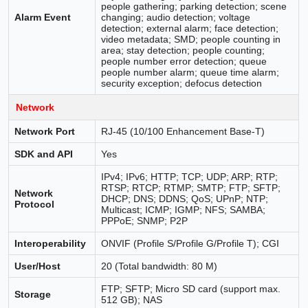
people gathering; parking detection; scene
Alarm Event
changing; audio detection; voltage
detection; external alarm; face detection;
video metadata; SMD; people counting in
area; stay detection; people counting;
people number error detection; queue
people number alarm; queue time alarm;
security exception; defocus detection
Network
Network Port
RJ-45 (10/100 Enhancement Base-T)
SDK and API
Yes
IPv4; IPv6; HTTP; TCP; UDP; ARP; RTP;
RTSP; RTCP; RTMP; SMTP; FTP; SFTP;
Network
DHCP; DNS; DDNS; QoS; UPnP; NTP;
Protocol
Multicast; ICMP; IGMP; NFS; SAMBA;
PPPoE; SNMP; P2P
Interoperability
ONVIF (Profile S/Profile G/Profile T); CGI
User/Host
20 (Total bandwidth: 80 M)
FTP; SFTP; Micro SD card (support max.
Storage
512 GB); NAS