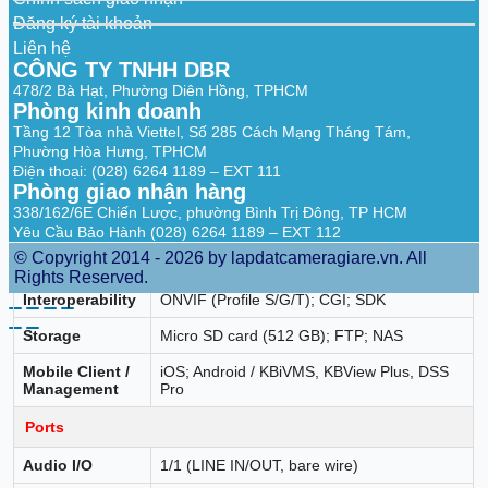
Audio
PCM; G.711A; G.711Mu; G.726; MPEG2-
Đăng ký tài khoản
Compression
Layer2; G.722.1; G.729; G.723
Liên hệ
Built-in MIC /
CÔNG TY TNHH DBR
No (external line in/out) / No
Speaker
478/2 Bà Hạt, Phường Diên Hồng, TPHCM
Phòng kinh doanh
Network
Tầng 12 Tòa nhà Viettel, Số 285 Cách Mạng Tháng Tám,
Phường Hòa Hưng, TPHCM
Network Port
RJ-45 (10/100 Base-T)
Điện thoại: (028) 6264 1189 – EXT 111
Phòng giao nhận hàng
HTTP; HTTPS; TCP/IP; IPv4; RTSP; UDP;
SMTP; NTP; DHCP; DNS; DDNS; IPv6;
338/162/6E Chiến Lược, phường Bình Trị Đông, TP HCM
Protocols
802.1x; SSL; QoS; FTP; UPnP; ICMP;
Yêu Cầu Bảo Hành (028) 6264 1189 – EXT 112
SNMP; IGMP; ARP; RTCP; RTP; PPPoE;
© Copyright 2014 - 2026 by lapdatcameragiare.vn. All
RTMP; Bonjour; SMB; NFS
Rights Reserved.
Interoperability
ONVIF (Profile S/G/T); CGI; SDK
Storage
Micro SD card (512 GB); FTP; NAS
Mobile Client /
iOS; Android / KBiVMS, KBView Plus, DSS
Management
Pro
Ports
Audio I/O
1/1 (LINE IN/OUT, bare wire)