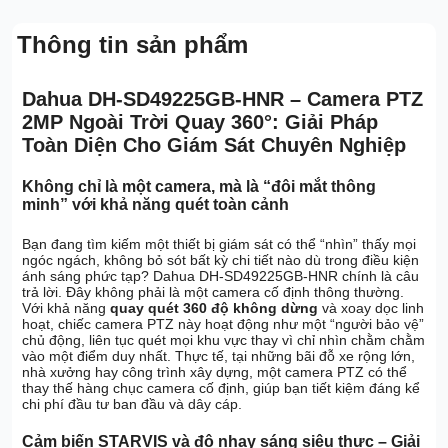
Thông tin sản phẩm
Dahua DH-SD49225GB-HNR – Camera PTZ
2MP Ngoài Trời Quay 360°: Giải Pháp
Toàn Diện Cho Giám Sát Chuyên Nghiệp
Không chỉ là một camera, mà là “đôi mắt thông
minh” với khả năng quét toàn cảnh
Bạn đang tìm kiếm một thiết bị giám sát có thể “nhìn” thấy mọi
ngóc ngách, không bỏ sót bất kỳ chi tiết nào dù trong điều kiện
ánh sáng phức tạp? Dahua DH-SD49225GB-HNR chính là câu
trả lời. Đây không phải là một camera cố định thông thường.
Với khả năng
quay quét 360 độ không dừng
và xoay dọc linh
hoạt, chiếc camera PTZ này hoạt động như một “người bảo vệ”
chủ động, liên tục quét mọi khu vực thay vì chỉ nhìn chằm chằm
vào một điểm duy nhất. Thực tế, tại những bãi đỗ xe rộng lớn,
nhà xưởng hay công trình xây dựng, một camera PTZ có thể
thay thế hàng chục camera cố định, giúp bạn tiết kiệm đáng kể
chi phí đầu tư ban đầu và dây cáp.
Cảm biến STARVIS và độ nhạy sáng siêu thực – Giải