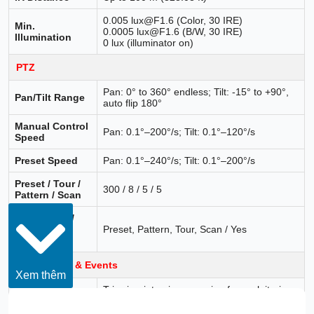
0.005 lux@F1.6 (Color, 30 IRE)
Min.
0.0005 lux@F1.6 (B/W, 30 IRE)
Illumination
0 lux (illuminator on)
PTZ
Pan: 0° to 360° endless; Tilt: -15° to +90°,
Pan/Tilt Range
auto flip 180°
Manual Control
Pan: 0.1°–200°/s; Tilt: 0.1°–120°/s
Speed
Preset Speed
Pan: 0.1°–240°/s; Tilt: 0.1°–200°/s
Preset / Tour /
300 / 8 / 5 / 5
Pattern / Scan
Idle Motion /
Power-off
Preset, Pattern, Tour, Scan / Yes
Memory
Intelligence & Events
Xem thêm
Tripwire; intrusion; crossing fence; loitering;
IVS (Perimeter
abandoned/missing object; fast moving;
Protection)
parking; people gathering; human alarm