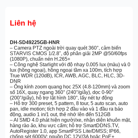
Liên hệ
DH-SD49225GB-HNR
– Camera PTZ ngoài trời quay quét 360°, cảm biến
STARVIS CMOS 1/2.8", độ phân giải 2MP @50/60fps
(1080P), chuẩn nén H.265+
– Công nghệ Starlight với độ nhạy 0.005 lux (màu) và 0
lux (hồng ngoại), hồng ngoại tầm xa 100m, tích hợp
True WDR (120dB), ICR, AWB, AGC, BLC, HLC, 3D-
DNR
– Ống kính zoom quang học 25X (4.8-120mm) và zoom
số 16X, quay ngang 360° (240°/giây), dọc 0-90°
(200°/giây), hỗ trợ lật hình 180°, lấy nét tự động
– Hỗ trợ 300 preset, 5 pattern, 8 tour, 5 auto scan, auto
pan, idle motion; tích hợp 2 đầu vào và 1 đầu ra báo
động, audio 1 in/1 out, thẻ nhớ lên đến 512GB
– AI SMD 4.0 phát hiện người/xe, nhận diện khuôn mặt,
hàng rào ảo, khu vực cấm; hỗ trợ SmartDDNS.TV,
AutoRegister 1.0, app SmartPSS Lite/DMSS; IP66,
chống sét 6000V; nguồn DC 12V/3A hoặc PoE+