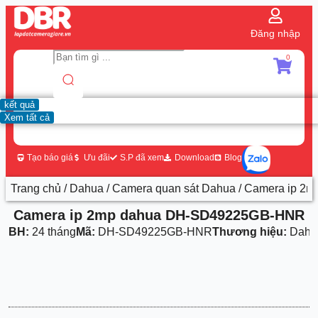
Đăng nhập
0
kết quả
Xem tất cả
Tạo báo giá
Ưu đãi
S.P đã xem
Download
Blog
Trang chủ
/
Dahua
/
Camera quan sát Dahua
/ Camera ip 2
Camera ip 2mp dahua DH-SD49225GB-HNR
BH:
24 tháng
Mã:
DH-SD49225GB-HNR
Thương hiệu:
Dahu