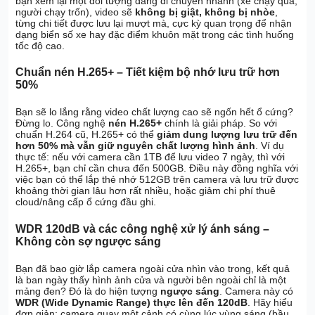
bạn xem lại một đối tượng đang di chuyển nhanh (xe chạy qua,
người chạy trốn), video sẽ
không bị giật, không bị nhòe
,
từng chi tiết được lưu lại mượt mà, cực kỳ quan trọng để nhận
dạng biển số xe hay đặc điểm khuôn mặt trong các tình huống
tốc độ cao.
Chuẩn nén H.265+ – Tiết kiệm bộ nhớ lưu trữ hơn
50%
Bạn sẽ lo lắng rằng video chất lượng cao sẽ ngốn hết ổ cứng?
Đừng lo. Công nghệ
nén H.265+
chính là giải pháp. So với
chuẩn H.264 cũ, H.265+ có thể
giảm dung lượng lưu trữ đến
hơn 50% mà vẫn giữ nguyên chất lượng hình ảnh
. Ví dụ
thực tế: nếu với camera cần 1TB để lưu video 7 ngày, thì với
H.265+, bạn chỉ cần chưa đến 500GB. Điều này đồng nghĩa với
việc bạn có thể lắp thẻ nhớ 512GB trên camera và lưu trữ được
khoảng thời gian lâu hơn rất nhiều, hoặc giảm chi phí thuê
cloud/nâng cấp ổ cứng đầu ghi.
WDR 120dB và các công nghệ xử lý ánh sáng –
Không còn sợ ngược sáng
Bạn đã bao giờ lắp camera ngoài cửa nhìn vào trong, kết quả
là ban ngày thấy hình ảnh cửa và người bên ngoài chỉ là một
mảng đen? Đó là do hiện tượng
ngược sáng
. Camera này có
WDR (Wide Dynamic Range) thực lên đến 120dB
. Hãy hiểu
đơn giản: camera quay một cảnh có cùng lúc vùng sáng (bầu