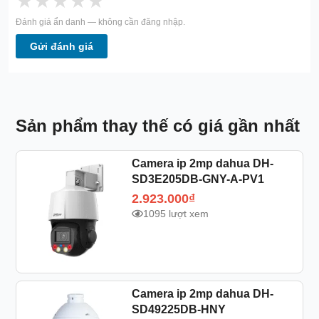
★
★
★
★
★
Đánh giá ẩn danh — không cần đăng nhập.
Gửi đánh giá
Sản phẩm thay thế có giá gần nhất
Camera ip 2mp dahua DH-
SD3E205DB-GNY-A-PV1
2.923.000
₫
1095 lượt xem
Camera ip 2mp dahua DH-
SD49225DB-HNY