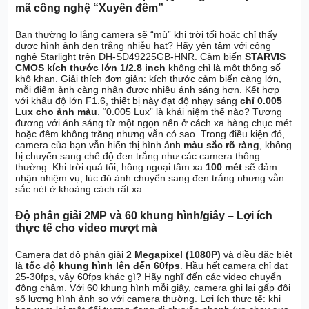
mã công nghệ “Xuyên đêm”
Bạn thường lo lắng camera sẽ “mù” khi trời tối hoặc chỉ thấy
được hình ảnh đen trắng nhiễu hạt? Hãy yên tâm với công
nghệ Starlight trên DH-SD49225GB-HNR. Cảm biến
STARVIS
CMOS kích thước lớn 1/2.8 inch
không chỉ là một thông số
khô khan. Giải thích đơn giản: kích thước cảm biến càng lớn,
mỗi điểm ảnh càng nhận được nhiều ánh sáng hơn. Kết hợp
với khẩu độ lớn F1.6, thiết bị này đạt độ nhạy sáng
chỉ 0.005
Lux cho ảnh màu
. “0.005 Lux” là khái niệm thế nào? Tương
đương với ánh sáng từ một ngọn nến ở cách xa hàng chục mét
hoặc đêm không trăng nhưng vẫn có sao. Trong điều kiện đó,
camera của bạn vẫn hiển thị hình ảnh
màu sắc rõ ràng
, không
bị chuyển sang chế độ đen trắng như các camera thông
thường. Khi trời quá tối, hồng ngoại tầm xa
100 mét
sẽ đảm
nhận nhiệm vụ, lúc đó ảnh chuyển sang đen trắng nhưng vẫn
sắc nét ở khoảng cách rất xa.
Độ phân giải 2MP và 60 khung hình/giây – Lợi ích
thực tế cho video mượt mà
Camera đạt độ phân giải
2 Megapixel (1080P)
và điều đặc biệt
là
tốc độ khung hình lên đến 60fps
. Hầu hết camera chỉ đạt
25-30fps, vậy 60fps khác gì? Hãy nghĩ đến các video chuyển
động chậm. Với 60 khung hình mỗi giây, camera ghi lại gấp đôi
số lượng hình ảnh so với camera thường. Lợi ích thực tế: khi