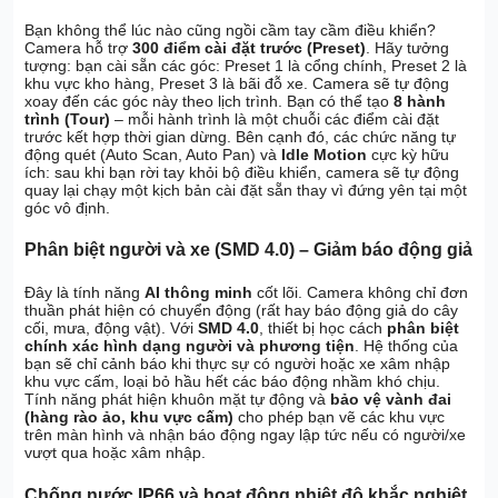
Bạn không thể lúc nào cũng ngồi cầm tay cầm điều khiển?
Camera hỗ trợ
300 điểm cài đặt trước (Preset)
. Hãy tưởng
tượng: bạn cài sẵn các góc: Preset 1 là cổng chính, Preset 2 là
khu vực kho hàng, Preset 3 là bãi đỗ xe. Camera sẽ tự động
xoay đến các góc này theo lịch trình. Bạn có thể tạo
8 hành
trình (Tour)
– mỗi hành trình là một chuỗi các điểm cài đặt
trước kết hợp thời gian dừng. Bên cạnh đó, các chức năng tự
động quét (Auto Scan, Auto Pan) và
Idle Motion
cực kỳ hữu
ích: sau khi bạn rời tay khỏi bộ điều khiển, camera sẽ tự động
quay lại chạy một kịch bản cài đặt sẵn thay vì đứng yên tại một
góc vô định.
Phân biệt người và xe (SMD 4.0) – Giảm báo động giả
Đây là tính năng
AI thông minh
cốt lõi. Camera không chỉ đơn
thuần phát hiện có chuyển động (rất hay báo động giả do cây
cối, mưa, động vật). Với
SMD 4.0
, thiết bị học cách
phân biệt
chính xác hình dạng người và phương tiện
. Hệ thống của
bạn sẽ chỉ cảnh báo khi thực sự có người hoặc xe xâm nhập
khu vực cấm, loại bỏ hầu hết các báo động nhầm khó chịu.
Tính năng phát hiện khuôn mặt tự động và
bảo vệ vành đai
(hàng rào ảo, khu vực cấm)
cho phép bạn vẽ các khu vực
trên màn hình và nhận báo động ngay lập tức nếu có người/xe
vượt qua hoặc xâm nhập.
Chống nước IP66 và hoạt động nhiệt độ khắc nghiệt