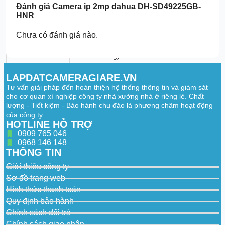
Đánh giá
Camera ip 2mp dahua DH-SD49225GB-
classification; linkage tracking
HNR
Yes (capture, optimization, snapshot,
Face Detection
attribute extraction, face cutout)
Chưa có đánh giá nào.
SMD 4.0 (human/vehicle classification, false
SMD
alarm filtering)
Video & Audio
LAPDATCAMERAGIARE.VN
Tư vấn giải pháp đến hoàn thiện hệ thống thông tin và giám sát
Video
Smart H.265+; H.265; Smart H.264+;
cho cơ quan xí nghiệp công ty nhà xưởng nhà ở riêng lẻ. Chất
Compression
H.264B/H/M/H; MJPEG
lượng - Tiết kiệm - Bảo hành chu đáo là phương châm hoạt động
của công ty
H.264: 64 kbps–10,240 kbps; H.265: 25
Video Bit Rate
HOTLINE HỖ TRỢ
kbps–6,144 kbps
0909 765 046
WDR / BLC /
0968 146 148
120 dB / Yes / Yes
HLC
THÔNG TIN
Digital Zoom /
Giới thiệu công ty
Defog / Image
16× / Electronic / Electronic (EIS)
Sơ đồ trang web
Stabilization
Hình thức thanh toán
Privacy
Quy định bảo hành
Masking /
Up to 24 areas (max 8 per view) / 180°
Chính sách đổi trả
Image Rotation
Chính sách giao nhận