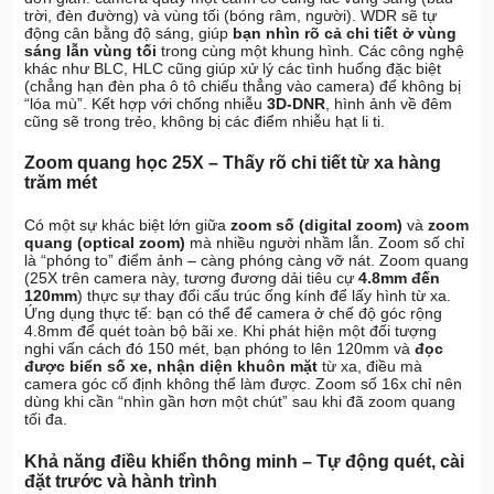
trời, đèn đường) và vùng tối (bóng râm, người). WDR sẽ tự
động cân bằng độ sáng, giúp
bạn nhìn rõ cả chi tiết ở vùng
sáng lẫn vùng tối
trong cùng một khung hình. Các công nghệ
khác như BLC, HLC cũng giúp xử lý các tình huống đặc biệt
(chẳng hạn đèn pha ô tô chiếu thẳng vào camera) để không bị
“lóa mù”. Kết hợp với chống nhiễu
3D-DNR
, hình ảnh về đêm
cũng sẽ trong trẻo, không bị các điểm nhiễu hạt li ti.
Zoom quang học 25X – Thấy rõ chi tiết từ xa hàng
trăm mét
Có một sự khác biệt lớn giữa
zoom số (digital zoom)
và
zoom
quang (optical zoom)
mà nhiều người nhầm lẫn. Zoom số chỉ
là “phóng to” điểm ảnh – càng phóng càng vỡ nát. Zoom quang
(25X trên camera này, tương đương dải tiêu cự
4.8mm đến
120mm
) thực sự thay đổi cấu trúc ống kính để lấy hình từ xa.
Ứng dụng thực tế: bạn có thể để camera ở chế độ góc rộng
4.8mm để quét toàn bộ bãi xe. Khi phát hiện một đối tượng
nghi vấn cách đó 150 mét, bạn phóng to lên 120mm và
đọc
được biển số xe, nhận diện khuôn mặt
từ xa, điều mà
camera góc cố định không thể làm được. Zoom số 16x chỉ nên
dùng khi cần “nhìn gần hơn một chút” sau khi đã zoom quang
tối đa.
Khả năng điều khiển thông minh – Tự động quét, cài
đặt trước và hành trình