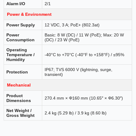
Alarm I/O
2/1
Power & Environment
Power Supply
12 VDC, 3 A; PoE+ (802.3at)
Power
Basic: 8 W (DC) / 11 W (PoE); Max: 20 W
Consumption
(DC) / 23 W (PoE)
Operating
Temperature /
-40°C to +70°C (-40°F to +158°F) / ≤95%
Humidity
IP67; TVS 6000 V (lightning, surge,
Protection
transient)
Mechanical
Product
270.4 mm × Φ160 mm (10.65″ × Φ6.30″)
Dimensions
Net Weight /
2.4 kg (5.29 lb) / 3.9 kg (8.60 lb)
Gross Weight