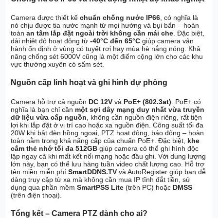
Camera được thiết kế
chuẩn chống nước IP66
, có nghĩa là
nó chịu được tia nước mạnh từ mọi hướng và bụi bẩn – hoàn
toàn
an tâm lắp đặt ngoài trời không cần mái che
. Đặc biệt,
dải nhiệt độ hoạt động từ
-40°C đến 65°C
giúp camera vận
hành ổn định ở vùng có tuyết rơi hay mùa hè nắng nóng. Khả
năng chống sét 6000V cũng là một điểm cộng lớn cho các khu
vực thường xuyên có sấm sét.
Nguồn cấp linh hoạt và ghi hình dự phòng
Camera hỗ trợ cả nguồn
DC 12V
và
PoE+ (802.3at)
. PoE+ có
nghĩa là bạn chỉ cần
một sợi dây mạng duy nhất vừa truyền
dữ liệu vừa cấp nguồn
, không cần nguồn điện riêng, rất tiện
lợi khi lắp đặt ở vị trí cao hoặc xa nguồn điện. Công suất tối đa
20W khi bật đèn hồng ngoại, PTZ hoạt động, báo động – hoàn
toàn nằm trong khả năng cấp của chuẩn PoE+. Đặc biệt,
khe
cắm thẻ nhớ tối đa 512GB
giúp camera có thể ghi hình độc
lập ngay cả khi mất kết nối mạng hoặc đầu ghi. Với dung lượng
lớn này, bạn có thể lưu hàng tuần video chất lượng cao. Hỗ trợ
tên miền miễn phí
SmartDDNS.TV
và AutoRegister giúp bạn dễ
dàng truy cập từ xa mà không cần mua IP tĩnh đắt tiền, sử
dụng qua phần mềm
SmartPSS Lite
(trên PC) hoặc
DMSS
(trên điện thoại).
Tổng kết – Camera PTZ dành cho ai?