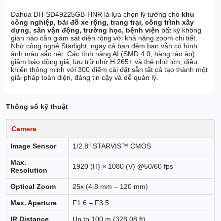
Dahua DH-SD49225GB-HNR là lựa chọn lý tưởng cho
khu
công nghiệp, bãi đỗ xe rộng, trang trại, công trình xây
dựng, sân vận động, trường học, bệnh viện
bất kỳ không
gian nào cần giám sát diện rộng với khả năng zoom chi tiết.
Nhờ công nghệ Starlight, ngay cả ban đêm bạn vẫn có hình
ảnh màu sắc nét. Các tính năng AI (SMD 4.0, hàng rào ảo)
giảm báo động giả, lưu trữ nhờ H.265+ và thẻ nhớ lớn, điều
khiển thông minh với 300 điểm cài đặt sẵn tất cả tạo thành một
giải pháp toàn diện, đáng tin cậy và dễ quản lý.
Thông số kỹ thuật
Camera
Image Sensor
1/2.8″ STARVIS™ CMOS
Max.
1920 (H) × 1080 (V) @50/60 fps
Resolution
Optical Zoom
25x (4.8 mm – 120 mm)
Max. Aperture
F1.6 – F3.5
IR Distance
Up to 100 m (328.08 ft)