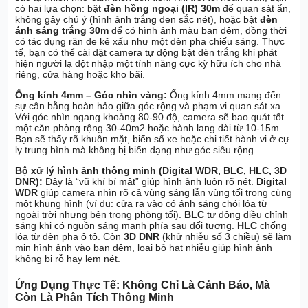
có hai lựa chọn: bật
đèn hồng ngoại (IR) 30m
để quan sát ẩn,
không gây chú ý (hình ảnh trắng đen sắc nét), hoặc bật
đèn
ánh sáng trắng 30m
để có hình ảnh màu ban đêm, đồng thời
có tác dụng răn đe kẻ xấu như một đèn pha chiếu sáng. Thực
tế, bạn có thể cài đặt camera tự động bật đèn trắng khi phát
hiện người lạ đột nhập một tính năng cực kỳ hữu ích cho nhà
riêng, cửa hàng hoặc kho bãi.
Ống kính 4mm – Góc nhìn vàng:
Ống kính 4mm mang đến
sự cân bằng hoàn hảo giữa góc rộng và phạm vi quan sát xa.
Với góc nhìn ngang khoảng 80-90 độ, camera sẽ bao quát tốt
một căn phòng rộng 30-40m2 hoặc hành lang dài từ 10-15m.
Bạn sẽ thấy rõ khuôn mặt, biển số xe hoặc chi tiết hành vi ở cự
ly trung bình mà không bị biến dạng như góc siêu rộng.
Bộ xử lý hình ảnh thông minh (Digital WDR, BLC, HLC, 3D
DNR):
Đây là “vũ khí bí mật” giúp hình ảnh luôn rõ nét.
Digital
WDR
giúp camera nhìn rõ cả vùng sáng lẫn vùng tối trong cùng
một khung hình (ví dụ: cửa ra vào có ánh sáng chói lóa từ
ngoài trời nhưng bên trong phòng tối).
BLC
tự động điều chỉnh
sáng khi có nguồn sáng mạnh phía sau đối tượng.
HLC
chống
lóa từ đèn pha ô tô. Còn
3D DNR
(khử nhiễu số 3 chiều) sẽ làm
mịn hình ảnh vào ban đêm, loại bỏ hạt nhiễu giúp hình ảnh
không bị rỗ hay lem nét.
Ứng Dụng Thực Tế: Không Chỉ Là Cảnh Báo, Mà
Còn Là Phân Tích Thông Minh