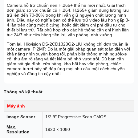
Camera hỗ trợ chuẩn nén H.265+ thế hệ mới nhất. Giải thích
đơn giản: so với chuẩn cũ H.264, H.265+ giảm dung lượng lưu
trữ lên đến 70-80% trong khi vẫn giữ nguyên chất lượng hình
ảnh. Điều này có nghĩa bạn có thể lưu trữ video lâu hơn gấp 3-
4 lần trên cùng một ổ cứng, hoặc tiết kiệm chi phí đầu tư cho
thiết bị lưu trữ. Rất phù hợp cho các hệ thống cần ghi hình liên
tục 24/7 như cửa hàng tiện lợi, văn phòng, nhà xưởng.
Tóm lại, Hikvision DS-2CD1323G2-LIU không chỉ đơn thuần là
một camera IP 2MP. Đó là một giải pháp quan sát toàn diện với
khả năng nhìn xuyên bóng tối, phân biệt thông minh người/xe
cộ, thu âm rõ ràng và tiết kiệm bộ nhớ vượt trội. Dù bạn cần
giám sát gia đình, cửa hàng, kho bãi hay văn phòng, chiếc
camera turret này sẽ đáp ứng mọi nhu cầu một cách chuyên
nghiệp và đáng tin cậy nhất.
Thông số kỹ thuật
Máy ảnh
Image Sensor
1/2.9″ Progressive Scan CMOS
Max.
1920 × 1080
Resolution