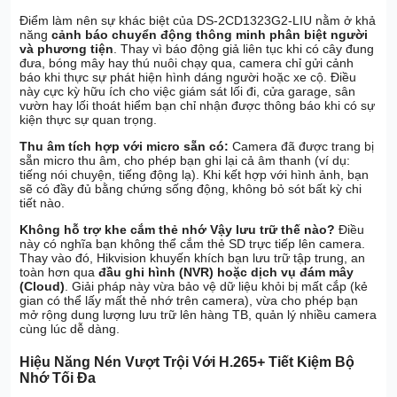
Điểm làm nên sự khác biệt của DS-2CD1323G2-LIU nằm ở khả
năng
cảnh báo chuyển động thông minh phân biệt người
và phương tiện
. Thay vì báo động giả liên tục khi có cây đung
đưa, bóng mây hay thú nuôi chạy qua, camera chỉ gửi cảnh
báo khi thực sự phát hiện hình dáng người hoặc xe cộ. Điều
này cực kỳ hữu ích cho việc giám sát lối đi, cửa garage, sân
vườn hay lối thoát hiểm bạn chỉ nhận được thông báo khi có sự
kiện thực sự quan trọng.
Thu âm tích hợp với micro sẵn có:
Camera đã được trang bị
sẵn micro thu âm, cho phép bạn ghi lại cả âm thanh (ví dụ:
tiếng nói chuyện, tiếng động lạ). Khi kết hợp với hình ảnh, bạn
sẽ có đầy đủ bằng chứng sống động, không bỏ sót bất kỳ chi
tiết nào.
Không hỗ trợ khe cắm thẻ nhớ Vậy lưu trữ thế nào?
Điều
này có nghĩa bạn không thể cắm thẻ SD trực tiếp lên camera.
Thay vào đó, Hikvision khuyến khích bạn lưu trữ tập trung, an
toàn hơn qua
đầu ghi hình (NVR) hoặc dịch vụ đám mây
(Cloud)
. Giải pháp này vừa bảo vệ dữ liệu khỏi bị mất cắp (kẻ
gian có thể lấy mất thẻ nhớ trên camera), vừa cho phép bạn
mở rộng dung lượng lưu trữ lên hàng TB, quản lý nhiều camera
cùng lúc dễ dàng.
Hiệu Năng Nén Vượt Trội Với H.265+ Tiết Kiệm Bộ
Nhớ Tối Đa