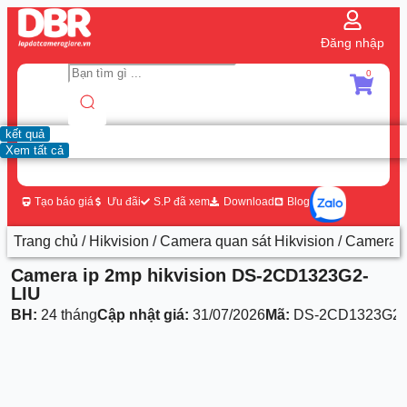
Đăng nhập
0
kết quả
Xem tất cả
Tạo báo giá
Ưu đãi
S.P đã xem
Download
Blog
Trang chủ
/
Hikvision
/
Camera quan sát Hikvision
/ Camera 
Camera ip 2mp hikvision DS-2CD1323G2-
LIU
BH:
24 tháng
Cập nhật giá:
31/07/2026
Mã:
DS-2CD1323G2-