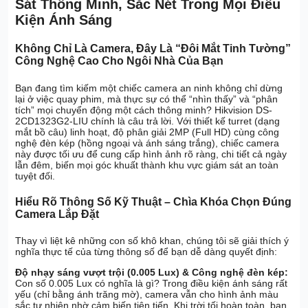
Sát Thông Minh, Sắc Nét Trong Mọi Điều
Kiện Ánh Sáng
Không Chỉ Là Camera, Đây Là “Đôi Mắt Tinh Tường”
Công Nghệ Cao Cho Ngôi Nhà Của Bạn
Bạn đang tìm kiếm một chiếc camera an ninh không chỉ dừng
lại ở việc quay phim, mà thực sự có thể “nhìn thấy” và “phân
tích” mọi chuyển động một cách thông minh? Hikvision DS-
2CD1323G2-LIU chính là câu trả lời. Với thiết kế turret (dạng
mắt bồ câu) linh hoạt, độ phân giải 2MP (Full HD) cùng công
nghệ đèn kép (hồng ngoại và ánh sáng trắng), chiếc camera
này được tối ưu để cung cấp hình ảnh rõ ràng, chi tiết cả ngày
lẫn đêm, biến mọi góc khuất thành khu vực giám sát an toàn
tuyệt đối.
Hiểu Rõ Thông Số Kỹ Thuật – Chìa Khóa Chọn Đúng
Camera Lắp Đặt
Thay vì liệt kê những con số khô khan, chúng tôi sẽ giải thích ý
nghĩa thực tế của từng thông số để bạn dễ dàng quyết định:
Độ nhạy sáng vượt trội (0.005 Lux) & Công nghệ đèn kép:
Con số 0.005 Lux có nghĩa là gì? Trong điều kiện ánh sáng rất
yếu (chỉ bằng ánh trăng mờ), camera vẫn cho hình ảnh màu
sắc tự nhiên nhờ cảm biến tiên tiến. Khi trời tối hoàn toàn, bạn