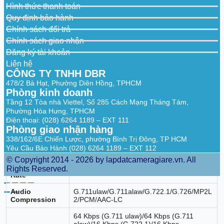
Compression
Sub-stream: H.265/H.264/MJPEG
Hình thức thanh toán
Video Bit Rate
32 Kbps to 8 Mbps
Quy định bảo hành
Chính sách đổi trả
H.264 Type
Baseline Profile,Main Profile,High Profile
Chính sách giao nhận
H.265 Type
Main Profile
Đăng ký tài khoản
Liên hệ
Bit Rate Control
CBR,VBR
CÔNG TY TNHH DBR
Region of
478/2 Bà Hạt, Phường Diên Hồng, TPHCM
1 fixed region for main stream
Interest (ROI)
Phòng kinh doanh
Tầng 12 Tòa nhà Viettel, Số 285 Cách Mạng Tháng Tám,
Audio
Phường Hòa Hưng, TPHCM
Điện thoại: (028) 6264 1189 – EXT 111
Audio Type
Mono sound
Phòng giao nhận hàng
338/162/6E Chiến Lược, phường Bình Trị Đông, TP HCM
Environment
Yes
Yêu Cầu Bảo Hành (028) 6264 1189 – EXT 112
Noise Filtering
© Copyright 2014 - 2026 by lapdatcameragiare.vn. All
Audio Sampling
Rights Reserved.
8 kHz/16 kHz
Rate
Audio
G.711ulaw/G.711alaw/G.722.1/G.726/MP2L
Compression
2/PCM/AAC-LC
64 Kbps (G.711 ulaw)/64 Kbps (G.711
alaw)/16 Kbps (G.722.1)/16 Kbps