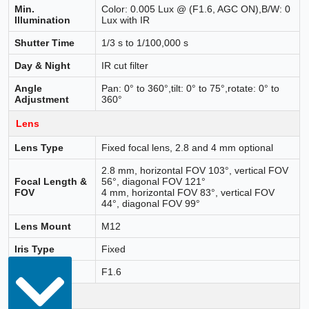
Min.
Color: 0.005 Lux @ (F1.6, AGC ON),B/W: 0
Illumination
Lux with IR
Shutter Time
1/3 s to 1/100,000 s
Day & Night
IR cut filter
Angle
Pan: 0° to 360°,tilt: 0° to 75°,rotate: 0° to
Adjustment
360°
Lens
Lens Type
Fixed focal lens, 2.8 and 4 mm optional
2.8 mm, horizontal FOV 103°, vertical FOV
Focal Length &
56°, diagonal FOV 121°
FOV
4 mm, horizontal FOV 83°, vertical FOV
44°, diagonal FOV 99°
Lens Mount
M12
Iris Type
Fixed
Aperture
F1.6
DORI