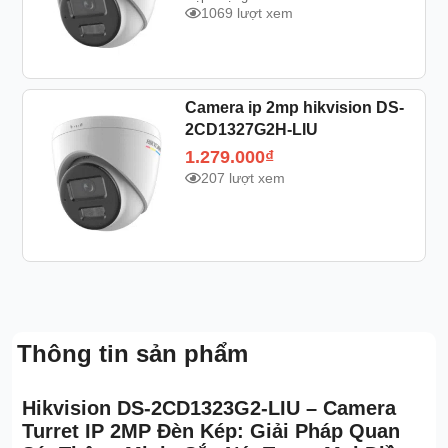
1069 lượt xem
Camera ip 2mp hikvision DS-
2CD1327G2H-LIU
1.279.000
₫
207 lượt xem
Thông tin sản phẩm
Hikvision DS-2CD1323G2-LIU – Camera
Turret IP 2MP Đèn Kép: Giải Pháp Quan