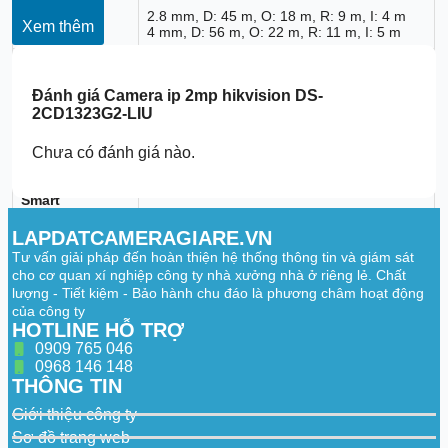
2.8 mm, D: 45 m, O: 18 m, R: 9 m, I: 4 m
DORI
Xem thêm
4 mm, D: 56 m, O: 22 m, R: 11 m, I: 5 m
Illuminator
Đánh giá
Camera ip 2mp hikvision DS-
Supplement
IR,White Light
2CD1323G2-LIU
Light Type
Supplement
Chưa có đánh giá nào.
Up to 30 m
Light Range
Smart
Supplement
Yes
Light
LAPDATCAMERAGIARE.VN
Tư vấn giải pháp đến hoàn thiện hệ thống thông tin và giám sát
IR Wavelength
850 nm
cho cơ quan xí nghiệp công ty nhà xưởng nhà ở riêng lẻ. Chất
lượng - Tiết kiệm - Bảo hành chu đáo là phương châm hoạt động
Video
của công ty
HOTLINE HỖ TRỢ
50 Hz: 25 fps (1920 × 1080, 1280 × 720)
Main Stream
0909 765 046
60 Hz: 30 fps (1920 × 1080, 1280 × 720)
0968 146 148
THÔNG TIN
50 Hz: 25 fps (640 × 480, 640 × 360)
Sub-Stream
60 Hz: 30 fps (640 × 480, 640 × 360)
Giới thiệu công ty
Video
Main stream: H.265+/H.265/H.264+/H.264
Sơ đồ trang web