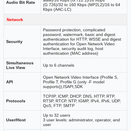
Audio Bit Rate
(G.726)/32 to 160 Kbps (MP2L2)/16 to 64
Kbps (AAC-LC)
Network
Password protection, complicated
password, watermark, basic and digest
authentication for HTTP, WSSE and digest
Security
authentication for Open Network Video
Interface, security audit log, host
authentication (MAC address)
Simultaneous
Up to 6 channels
Live View
Open Network Video Interface (Profile S,
API
Profile T, Profile G (only -F model
supports)),ISAPI,SDK
TCP/IP, ICMP, DHCP, DNS, HTTP, RTP,
Protocols
RTSP, RTCP, NTP, IGMP, IPv4, IPv6, UDP,
QoS, FTP, SMTP
Up to 32 users
User/Host
3 user levels: administrator, operator, and
user