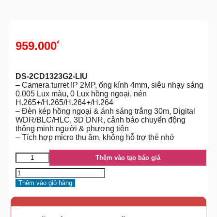
959.000
₫
DS-2CD1323G2-LIU
– Camera turret IP 2MP, ống kính 4mm, siêu nhạy sáng
0.005 Lux màu, 0 Lux hồng ngoại, nén
H.265+/H.265/H.264+/H.264
– Đèn kép hồng ngoại & ánh sáng trắng 30m, Digital
WDR/BLC/HLC, 3D DNR, cảnh báo chuyển động
thông minh người & phương tiện
– Tích hợp micro thu âm, không hỗ trợ thẻ nhớ
Thêm vào tạo báo giá
Thêm vào giỏ hàng