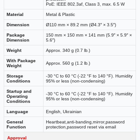
PoE: IEEE 802.3af, Class 3, max. 6.5 W
Material
Metal & Plastic
Dimension
Ø110 mm × 89.2 mm (Ø4.3″ × 3.5″)
Package
150 mm × 150 mm × 141 mm (5.9″ × 5.9″ ×
Dimension
5.6″)
Weight
Approx. 340 g (0.7 lb.)
With Package
Approx. 560 g (1.2 lb.)
Weight
Storage
-30 °C to 60 °C (-22 °F to 140 °F). Humidity
Conditions
95% or less (non-condensing)
Startup and
-30 °C to 60 °C (-22 °F to 140 °F). Humidity
Operating
95% or less (non-condensing)
Conditions
Language
English, Ukrainian
General
Heartbeat,anti-banding,mirror,password
Function
protection,password reset via email
Approval