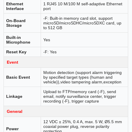
Ethernet
1 RJ45 10 M/100 M self-adaptive Ethernet
Interface
port
-F: Built-in memory card slot, support
On-Board
microSD/microSDHC/microSDXC card, up
Storage
to 512 GB
Built-in
Yes
Microphone
Reset Key
-F: Yes
Event
Motion detection (support alarm triggering
Basic Event
by specified target types (human and
vehicle)),video tampering alarm,exception
Upload to FTP/memory card (-F), send
Linkage
email, notify surveillance center, trigger
recording (-F), trigger capture
General
12 VDC ± 25%, 0.4 A, max. 5 W, Ø5.5 mm
coaxial power plug, reverse polarity
Power
protection