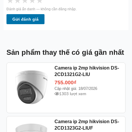
★
★
★
★
★
Đánh giá ẩn danh — không cần đăng nhập.
Gửi đánh giá
Sản phẩm thay thế có giá gần nhất
Camera ip 2mp hikvision DS-
2CD1321G2-LIU
755.000
₫
Cập nhật giá: 18/07/2026
1303 lượt xem
Camera ip 2mp hikvision DS-
2CD1323G2-LIUF