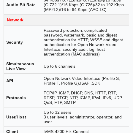
64 Kbps (G.711ulaw/G.711alaw)/16 Kbps
Audio Bit Rate
(G.722.1)/16 Kbps (G.726)/32 to 192 Kbps
(MP2L2)/16 to 64 Kbps (AAC-LC)
Network
Password protection, complicated
password, watermark, basic and digest
authentication for HTTP, WSSE and digest
Security
authentication for Open Network Video
Interface, security audit log, host
authentication (MAC address)
Simultaneous
Up to 6 channels
Live View
Open Network Video Interface (Profile S,
API
Profile T, Profile G),ISAPI,SDK
TCP/IP, ICMP, DHCP, DNS, HTTP, RTP,
Protocols
RTSP, RTCP, NTP, IGMP, IPv4, IPv6, UDP,
QoS, FTP, SMTP
Up to 32 users
User/Host
3 user levels: administrator, operator, and
user
Client
iVMS-4200,Hik-Connect