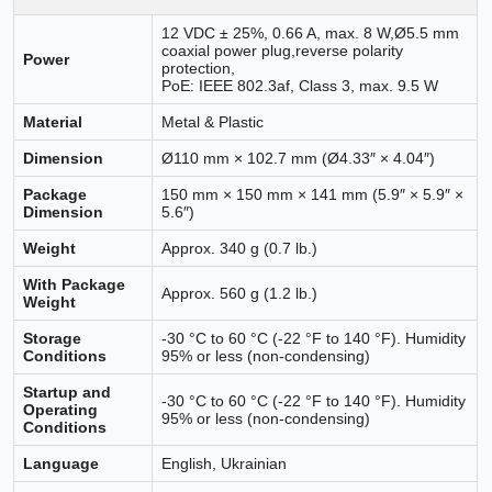
12 VDC ± 25%, 0.66 A, max. 8 W,Ø5.5 mm
coaxial power plug,reverse polarity
Power
protection,
PoE: IEEE 802.3af, Class 3, max. 9.5 W
Material
Metal & Plastic
Dimension
Ø110 mm × 102.7 mm (Ø4.33″ × 4.04″)
Package
150 mm × 150 mm × 141 mm (5.9″ × 5.9″ ×
Dimension
5.6″)
Weight
Approx. 340 g (0.7 lb.)
With Package
Approx. 560 g (1.2 lb.)
Weight
Storage
-30 °C to 60 °C (-22 °F to 140 °F). Humidity
Conditions
95% or less (non-condensing)
Startup and
-30 °C to 60 °C (-22 °F to 140 °F). Humidity
Operating
95% or less (non-condensing)
Conditions
Language
English, Ukrainian