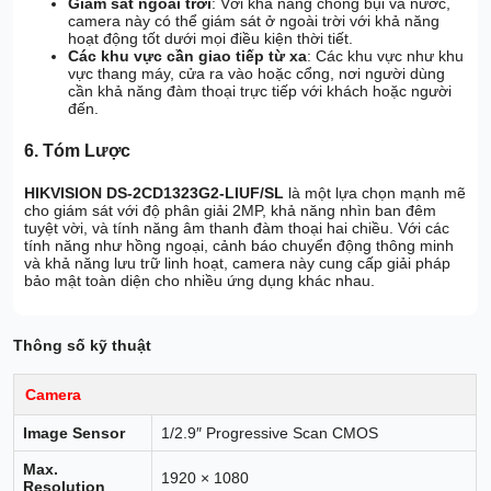
Giám sát ngoài trời
: Với khả năng chống bụi và nước,
camera này có thể giám sát ở ngoài trời với khả năng
hoạt động tốt dưới mọi điều kiện thời tiết.
Các khu vực cần giao tiếp từ xa
: Các khu vực như khu
vực thang máy, cửa ra vào hoặc cổng, nơi người dùng
cần khả năng đàm thoại trực tiếp với khách hoặc người
đến.
6. Tóm Lược
HIKVISION DS-2CD1323G2-LIUF/SL
là một lựa chọn mạnh mẽ
cho giám sát với độ phân giải 2MP, khả năng nhìn ban đêm
tuyệt vời, và tính năng âm thanh đàm thoại hai chiều. Với các
tính năng như hồng ngoại, cảnh báo chuyển động thông minh
và khả năng lưu trữ linh hoạt, camera này cung cấp giải pháp
bảo mật toàn diện cho nhiều ứng dụng khác nhau.
Thông số kỹ thuật
Camera
Image Sensor
1/2.9″ Progressive Scan CMOS
Max.
1920 × 1080
Resolution