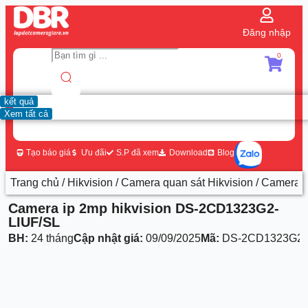
Đăng nhập
0
kết quả
Xem tất cả
Tạo báo giá
Ưu đãi
S.P đã xem
Download
Blog
Trang chủ
/
Hikvision
/
Camera quan sát Hikvision
/ Camera 
Camera ip 2mp hikvision DS-2CD1323G2-
LIUF/SL
BH:
24 tháng
Cập nhật giá:
09/09/2025
Mã:
DS-2CD1323G2-