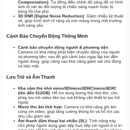
Compensation)
: Tự động điều chỉnh độ sáng để có hình
ảnh rõ nét dù đối tượng bị chiếu sáng mạnh hoặc bị
bóng tối che phủ.
3D DNR (Digital Noise Reduction)
: Giảm nhiễu kỹ thuật
số, giúp hình ảnh rõ ràng và mịn màng trong môi trường
ánh sáng yếu.
Cảnh Báo Chuyển Động Thông Minh
Cảnh báo chuyển động người & phương tiện
:
Camera có khả năng phát hiện chuyển động của người
và phương tiện, sau đó gửi cảnh báo ngay lập tức đến
người dùng, giúp nâng cao khả năng giám sát chủ động
và bảo mật.
Lưu Trữ và Âm Thanh
Khe cắm thẻ nhớ microSD/microSDHC/microSDXC
(lên đến 512GB)
: Hỗ trợ dung lượng thẻ nhớ lớn, cho
phép lưu trữ video liên tục mà không cần thiết bị lưu trữ
ngoài.
Micro thu âm tích hợp
: Camera có khả năng ghi âm
cùng với video, giúp tăng cường thông tin và hỗ trợ các
nhu cầu giám sát.
Âm thanh đàm thoại hai chiều (SL)
: Tính năng này
cho phép người dùng giao tiếp trực tiếp với người ở vị trí
giám sát, rất hữu ích cho các môi trường như văn phòng