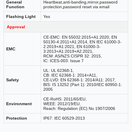
General
Heartbeat,anti-banding,mirror,password
Function
protection,password reset via email
Flashing Light
Yes
Approval
CE-EMC: EN 55032:2015+A1:2020, EN
50130-4:2011+A1:2014, EN IEC 61000-3-
2:2019+A1:2021, EN 61000-3-
EMC
3:2013+A1:2019+A2:2021,
RCM: AS/NZS CISPR 32: 2015,
IC: ICES-003: Issue 7
UL: UL 62368-1,
CB: IEC 62368-1: 2014+A11,
Safety
CE-LVD: EN 62368-1: 2014/A11: 2017,
BIS: IS 13252 (Part 1): 2010/IEC 60950-1:
2005
CE-RoHS: 2011/65/EU,
Environment
WEEE: 2012/19/EU,
Reach: Regulation (EC) No 1907/2006
Protection
IP67: IEC 60529-2013