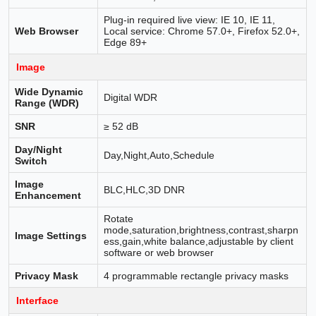
Plug-in required live view: IE 10, IE 11,
Web Browser
Local service: Chrome 57.0+, Firefox 52.0+,
Edge 89+
Image
Wide Dynamic
Digital WDR
Range (WDR)
SNR
≥ 52 dB
Day/Night
Day,Night,Auto,Schedule
Switch
Image
BLC,HLC,3D DNR
Enhancement
Rotate
mode,saturation,brightness,contrast,sharpn
Image Settings
ess,gain,white balance,adjustable by client
software or web browser
Privacy Mask
4 programmable rectangle privacy masks
Interface