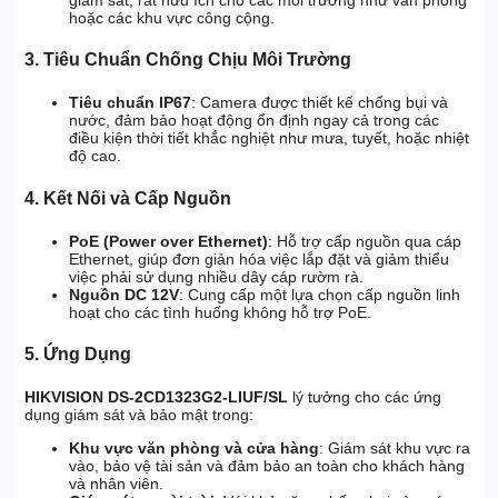
hoặc các khu vực công cộng.
3. Tiêu Chuẩn Chống Chịu Môi Trường
Tiêu chuẩn IP67
: Camera được thiết kế chống bụi và
nước, đảm bảo hoạt động ổn định ngay cả trong các
điều kiện thời tiết khắc nghiệt như mưa, tuyết, hoặc nhiệt
độ cao.
4. Kết Nối và Cấp Nguồn
PoE (Power over Ethernet)
: Hỗ trợ cấp nguồn qua cáp
Ethernet, giúp đơn giản hóa việc lắp đặt và giảm thiểu
việc phải sử dụng nhiều dây cáp rườm rà.
Nguồn DC 12V
: Cung cấp một lựa chọn cấp nguồn linh
hoạt cho các tình huống không hỗ trợ PoE.
5. Ứng Dụng
HIKVISION DS-2CD1323G2-LIUF/SL
lý tưởng cho các ứng
dụng giám sát và bảo mật trong:
Khu vực văn phòng và cửa hàng
: Giám sát khu vực ra
vào, bảo vệ tài sản và đảm bảo an toàn cho khách hàng
và nhân viên.