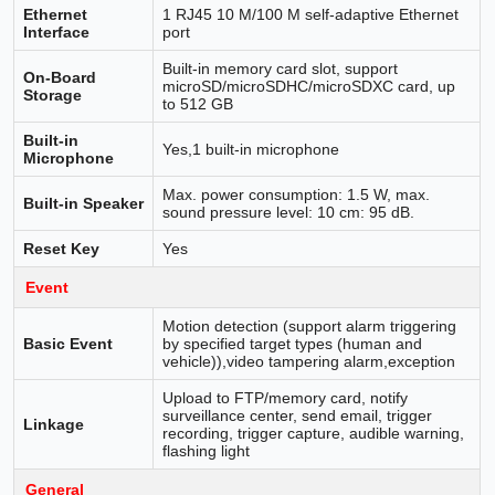
Ethernet
1 RJ45 10 M/100 M self-adaptive Ethernet
Interface
port
Built-in memory card slot, support
On-Board
microSD/microSDHC/microSDXC card, up
Storage
to 512 GB
Built-in
Yes,1 built-in microphone
Microphone
Max. power consumption: 1.5 W, max.
Built-in Speaker
sound pressure level: 10 cm: 95 dB.
Reset Key
Yes
Event
Motion detection (support alarm triggering
Basic Event
by specified target types (human and
vehicle)),video tampering alarm,exception
Upload to FTP/memory card, notify
surveillance center, send email, trigger
Linkage
recording, trigger capture, audible warning,
flashing light
General