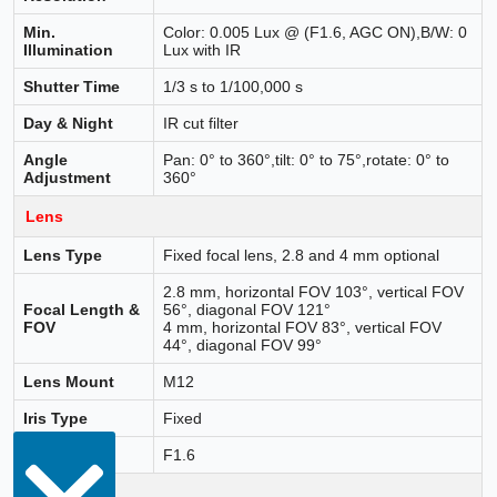
Min.
Color: 0.005 Lux @ (F1.6, AGC ON),B/W: 0
Illumination
Lux with IR
Shutter Time
1/3 s to 1/100,000 s
Day & Night
IR cut filter
Angle
Pan: 0° to 360°,tilt: 0° to 75°,rotate: 0° to
Adjustment
360°
Lens
Lens Type
Fixed focal lens, 2.8 and 4 mm optional
2.8 mm, horizontal FOV 103°, vertical FOV
Focal Length &
56°, diagonal FOV 121°
FOV
4 mm, horizontal FOV 83°, vertical FOV
44°, diagonal FOV 99°
Lens Mount
M12
Iris Type
Fixed
Aperture
F1.6
DORI