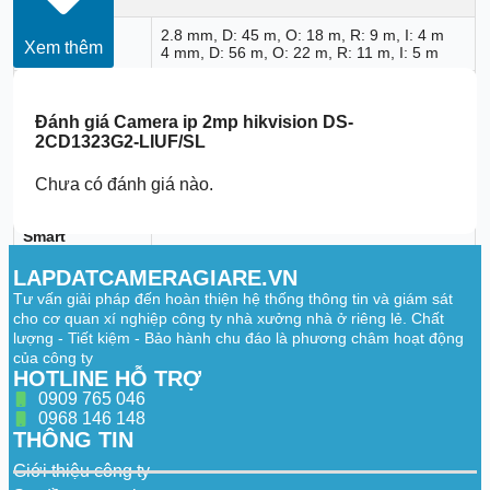
2.8 mm, D: 45 m, O: 18 m, R: 9 m, I: 4 m
DORI
Xem thêm
4 mm, D: 56 m, O: 22 m, R: 11 m, I: 5 m
Illuminator
Đánh giá
Camera ip 2mp hikvision DS-
Supplement
IR,White Light
2CD1323G2-LIUF/SL
Light Type
Supplement
Chưa có đánh giá nào.
Up to 30 m
Light Range
Smart
Supplement
Yes
Light
LAPDATCAMERAGIARE.VN
Tư vấn giải pháp đến hoàn thiện hệ thống thông tin và giám sát
IR Wavelength
850 nm
cho cơ quan xí nghiệp công ty nhà xưởng nhà ở riêng lẻ. Chất
lượng - Tiết kiệm - Bảo hành chu đáo là phương châm hoạt động
Video
của công ty
HOTLINE HỖ TRỢ
50 Hz: 25 fps (1920 × 1080, 1280 × 720)
Main Stream
0909 765 046
60 Hz: 30 fps (1920 × 1080, 1280 × 720)
0968 146 148
THÔNG TIN
50 Hz: 25 fps (640 × 480, 640 × 360)
Sub-Stream
60 Hz: 30 fps (640 × 480, 640 × 360)
Giới thiệu công ty