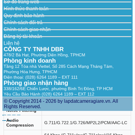
Video
Main stream: H.265+/H.265/H.264+/H.264,
Sơ đồ trang web
Compression
Sub-stream: H.265/H.264/MJPEG
Hình thức thanh toán
Video Bit Rate
32 Kbps to 8 Mbps
Quy định bảo hành
Chính sách đổi trả
H.264 Type
Baseline Profile,Main Profile,High Profile
Chính sách giao nhận
H.265 Type
Main Profile
Đăng ký tài khoản
Liên hệ
Bit Rate Control
CBR,VBR
CÔNG TY TNHH DBR
Region of
478/2 Bà Hạt, Phường Diên Hồng, TPHCM
1 fixed region for main stream
Interest (ROI)
Phòng kinh doanh
Tầng 12 Tòa nhà Viettel, Số 285 Cách Mạng Tháng Tám,
Audio
Phường Hòa Hưng, TPHCM
Điện thoại: (028) 6264 1189 – EXT 111
Audio Type
Mono sound
Phòng giao nhận hàng
338/162/6E Chiến Lược, phường Bình Trị Đông, TP HCM
Audio Sampling
8 kHz/16 kHz
Yêu Cầu Bảo Hành (028) 6264 1189 – EXT 112
Rate
© Copyright 2014 - 2026 by lapdatcameragiare.vn. All
Environment
Rights Reserved.
Yes
Noise Filtering
Audio
G.711/G.722.1/G.726/MP2L2/PCM/AAC-LC
Compression