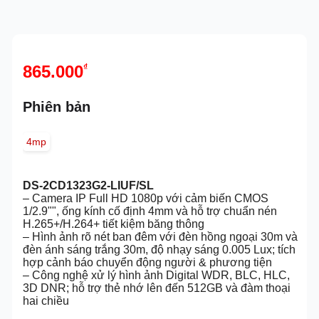
865.000
₫
Phiên bản
4mp
DS-2CD1323G2-LIUF/SL
– Camera IP Full HD 1080p với cảm biến CMOS
1/2.9"", ống kính cố định 4mm và hỗ trợ chuẩn nén
H.265+/H.264+ tiết kiệm băng thông
– Hình ảnh rõ nét ban đêm với đèn hồng ngoại 30m và
đèn ánh sáng trắng 30m, độ nhạy sáng 0.005 Lux; tích
hợp cảnh báo chuyển động người & phương tiện
– Công nghệ xử lý hình ảnh Digital WDR, BLC, HLC,
3D DNR; hỗ trợ thẻ nhớ lên đến 512GB và đàm thoại
hai chiều