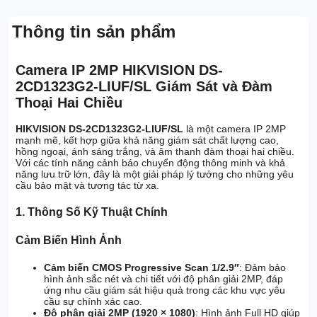
Thông tin sản phẩm
Camera IP 2MP HIKVISION DS-
2CD1323G2-LIUF/SL Giám Sát và Đàm
Thoại Hai Chiều
HIKVISION DS-2CD1323G2-LIUF/SL
là một camera IP 2MP
mạnh mẽ, kết hợp giữa khả năng giám sát chất lượng cao,
hồng ngoại, ánh sáng trắng, và âm thanh đàm thoại hai chiều.
Với các tính năng cảnh báo chuyển động thông minh và khả
năng lưu trữ lớn, đây là một giải pháp lý tưởng cho những yêu
cầu bảo mật và tương tác từ xa.
1. Thông Số Kỹ Thuật Chính
Cảm Biến Hình Ảnh
Cảm biến CMOS Progressive Scan 1/2.9″
: Đảm bảo
hình ảnh sắc nét và chi tiết với độ phân giải 2MP, đáp
ứng nhu cầu giám sát hiệu quả trong các khu vực yêu
cầu sự chính xác cao.
Độ phân giải 2MP (1920 × 1080)
: Hình ảnh Full HD giúp