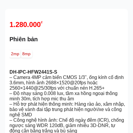
1.280.000
₫
Phiên bản
2mp
8mp
DH-IPC-HFW2441S-S
– Camera 4MP cảm biến CMOS 1/3", ống kính cố định
3.6mm, hình ảnh 2688×1520@20fps hoặc
2560×1440@25/30fps với chuẩn nén H.265+
– Độ nhạy sáng 0.008 lux, tầm xa hồng ngoại thông
minh 30m, tích hợp mic thu âm
– Hỗ trợ phát hiện thông minh: Hàng rào ảo, xâm nhập,
bảo vệ vành đai tập trung phát hiện người/xe và công
nghệ SMD
– Công nghệ hình ảnh: Chế độ ngày đêm (ICR), chống
ngược sáng WDR 120dB, giảm nhiễu 3D-DNR, tự
động cân bằng trắng và bù sáng