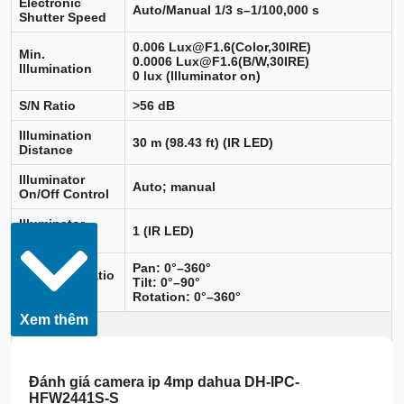
Electronic
Auto/Manual 1/3 s–1/100,000 s
Shutter Speed
0.006 Lux@F1.6(Color,30IRE)
Min.
0.0006 Lux@F1.6(B/W,30IRE)
Illumination
0 lux (Illuminator on)
S/N Ratio
>56 dB
Illumination
30 m (98.43 ft) (IR LED)
Distance
Illuminator
Auto; manual
On/Off Control
Illuminator
1 (IR LED)
Number
Pan: 0°–360°
Pan/Tilt/Rotatio
Tilt: 0°–90°
n Range
Rotation: 0°–360°
Xem thêm
Lens
Lens Type
Fixed-focal
Đánh giá
camera ip 4mp dahua DH-IPC-
Lens Mount
M12
HFW2441S-S