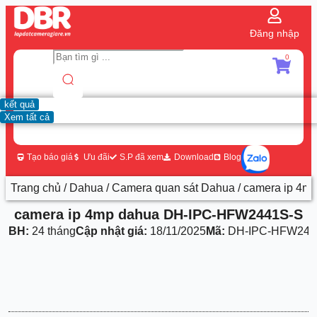
Đăng nhập
0
kết quả
Xem tất cả
Tạo báo giá
Ưu đãi
S.P đã xem
Download
Blog
Trang chủ
/
Dahua
/
Camera quan sát Dahua
/ camera ip 4
camera ip 4mp dahua DH-IPC-HFW2441S-S
BH:
24 tháng
Cập nhật giá:
18/11/2025
Mã:
DH-IPC-HFW244