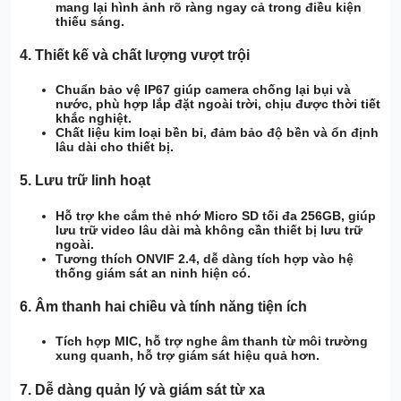
mang lại hình ảnh rõ ràng ngay cả trong điều kiện
thiếu sáng.
4.
Thiết kế và chất lượng vượt trội
Chuẩn bảo vệ IP67
giúp camera chống lại bụi và
nước, phù hợp lắp đặt ngoài trời, chịu được thời tiết
khắc nghiệt.
Chất liệu kim loại
bền bỉ, đảm bảo độ bền và ổn định
lâu dài cho thiết bị.
5.
Lưu trữ linh hoạt
Hỗ trợ khe cắm thẻ nhớ Micro SD tối đa 256GB
, giúp
lưu trữ video lâu dài mà không cần thiết bị lưu trữ
ngoài.
Tương thích ONVIF 2.4
, dễ dàng tích hợp vào hệ
thống giám sát an ninh hiện có.
6.
Âm thanh hai chiều và tính năng tiện ích
Tích hợp MIC
, hỗ trợ
nghe âm thanh
từ môi trường
xung quanh, hỗ trợ giám sát hiệu quả hơn.
7.
Dễ dàng quản lý và giám sát từ xa