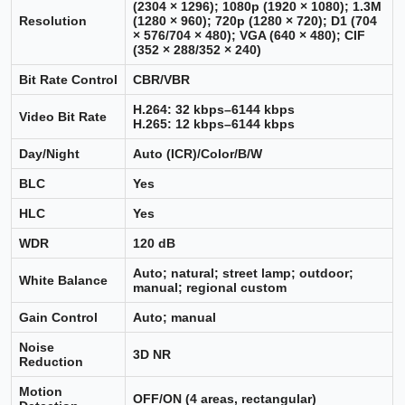
(2304 × 1296); 1080p (1920 × 1080); 1.3M
Resolution
(1280 × 960); 720p (1280 × 720); D1 (704
× 576/704 × 480); VGA (640 × 480); CIF
(352 × 288/352 × 240)
Bit Rate Control
CBR/VBR
H.264: 32 kbps–6144 kbps
Video Bit Rate
H.265: 12 kbps–6144 kbps
Day/Night
Auto (ICR)/Color/B/W
BLC
Yes
HLC
Yes
WDR
120 dB
Auto; natural; street lamp; outdoor;
White Balance
manual; regional custom
Gain Control
Auto; manual
Noise
3D NR
Reduction
Motion
OFF/ON (4 areas, rectangular)