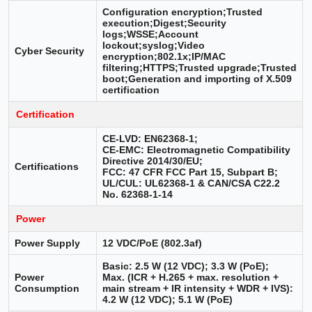
Configuration encryption;Trusted
execution;Digest;Security
logs;WSSE;Account
lockout;syslog;Video
Cyber Security
encryption;802.1x;IP/MAC
filtering;HTTPS;Trusted upgrade;Trusted
boot;Generation and importing of X.509
certification
Certification
CE-LVD: EN62368-1;
CE-EMC: Electromagnetic Compatibility
Directive 2014/30/EU;
Certifications
FCC: 47 CFR FCC Part 15, Subpart B;
UL/CUL: UL62368-1 & CAN/CSA C22.2
No. 62368-1-14
Power
Power Supply
12 VDC/PoE (802.3af)
Basic: 2.5 W (12 VDC); 3.3 W (PoE);
Power
Max. (ICR + H.265 + max. resolution +
Consumption
main stream + IR intensity + WDR + IVS):
4.2 W (12 VDC); 5.1 W (PoE)