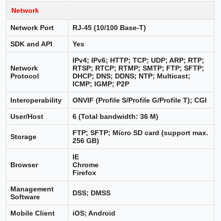
Network
Network Port
RJ-45 (10/100 Base-T)
SDK and API
Yes
IPv4; IPv6; HTTP; TCP; UDP; ARP; RTP;
Network
RTSP; RTCP; RTMP; SMTP; FTP; SFTP;
Protocol
DHCP; DNS; DDNS; NTP; Multicast;
ICMP; IGMP; P2P
Interoperability
ONVIF (Profile S/Profile G/Profile T); CGI
User/Host
6 (Total bandwidth: 36 M)
FTP; SFTP; Micro SD card (support max.
Storage
256 GB)
IE
Browser
Chrome
Firefox
Management
DSS; DMSS
Software
Mobile Client
iOS; Android