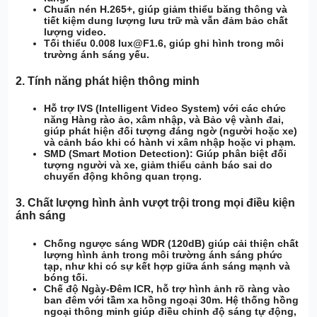
Chuẩn nén H.265+
, giúp giảm thiểu băng thông và
tiết kiệm dung lượng lưu trữ mà vẫn đảm bảo chất
lượng video.
Tối thiểu 0.008 lux@F1.6
, giúp ghi hình trong môi
trường ánh sáng yếu.
2.
Tính năng phát hiện thông minh
Hỗ trợ IVS
(Intelligent Video System) với các chức
năng
Hàng rào ảo, xâm nhập
, và
Bảo vệ vành đai
,
giúp phát hiện đối tượng đáng ngờ (người hoặc xe)
và cảnh báo khi có hành vi xâm nhập hoặc vi phạm.
SMD
(Smart Motion Detection): Giúp phân biệt đối
tượng người và xe, giảm thiểu cảnh báo sai do
chuyển động không quan trọng.
3.
Chất lượng hình ảnh vượt trội trong mọi điều kiện
ánh sáng
Chống ngược sáng WDR (120dB)
giúp cải thiện chất
lượng hình ảnh trong môi trường ánh sáng phức
tạp, như khi có sự kết hợp giữa ánh sáng mạnh và
bóng tối.
Chế độ Ngày-Đêm ICR
, hỗ trợ hình ảnh rõ ràng vào
ban đêm với
tầm xa hồng ngoại 30m
. Hệ thống hồng
ngoại thông minh giúp điều chỉnh độ sáng tự động,