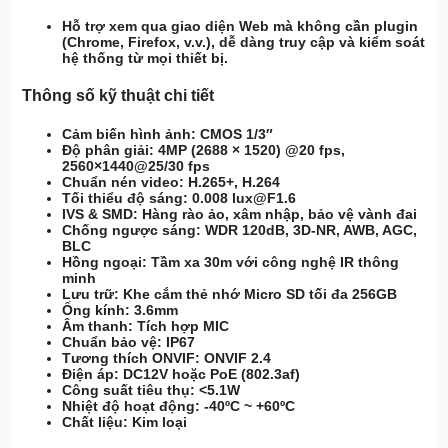
Hỗ trợ xem qua giao diện Web
mà không cần plugin
(Chrome, Firefox, v.v.), dễ dàng truy cập và kiểm soát
hệ thống từ mọi thiết bị.
Thông số kỹ thuật chi tiết
Cảm biến hình ảnh
: CMOS 1/3″
Độ phân giải
: 4MP (2688 × 1520) @20 fps,
2560×1440@25/30 fps
Chuẩn nén video
: H.265+, H.264
Tối thiểu độ sáng
: 0.008 lux@F1.6
IVS & SMD
: Hàng rào ảo, xâm nhập, bảo vệ vành đai
Chống ngược sáng
: WDR 120dB, 3D-NR, AWB, AGC,
BLC
Hồng ngoại
: Tầm xa 30m với công nghệ IR thông
minh
Lưu trữ
: Khe cắm thẻ nhớ Micro SD tối đa 256GB
Ống kính
: 3.6mm
Âm thanh
: Tích hợp MIC
Chuẩn bảo vệ
: IP67
Tương thích ONVIF
: ONVIF 2.4
Điện áp
: DC12V hoặc PoE (802.3af)
Công suất tiêu thụ
: <5.1W
Nhiệt độ hoạt động
: -40ºC ~ +60ºC
Chất liệu
: Kim loại