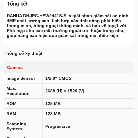
Tổng kết
DAHUA DH-IPC-HFW2441S-S
là giải pháp giám sát an ninh
4MP
chất lượng cao, tích hợp các tính năng
phát hiện
thông minh
,
hồng ngoại thông minh
, và
bảo vệ
tuyệt vời.
Phù hợp cho các môi trường
ngoài trời
hoặc
trong nhà
,
giúp nâng cao hiệu quả giám sát trong mọi điều kiện.
Thông số kỹ thuật
Camera
Image Sensor
1/2.9″ CMOS
Max.
2688 (H) × 1520 (V)
Resolution
ROM
128 MB
RAM
128 MB
Scanning
Progressive
System