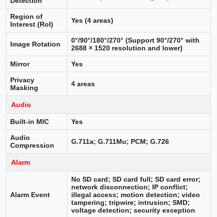
Detection
Region of
Yes (4 areas)
Interest (RoI)
0°/90°/180°/270° (Support 90°/270° with
Image Rotation
2688 × 1520 resolution and lower)
Mirror
Yes
Privacy
4 areas
Masking
Audio
Built-in MIC
Yes
Audio
G.711a; G.711Mu; PCM; G.726
Compression
Alarm
No SD card; SD card full; SD card error;
network disconnection; IP conflict;
Alarm Event
illegal access; motion detection; video
tampering; tripwire; intrusion; SMD;
voltage detection; security exception