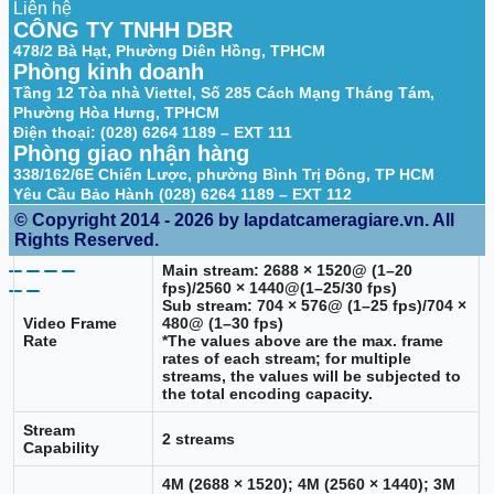
IVS (Perimeter
Liên hệ
support the classification and accurate
Protection)
CÔNG TY TNHH DBR
detection of vehicle and human)
478/2 Bà Hạt, Phường Diên Hồng, TPHCM
Work together with Smart NVR to
Phòng kinh doanh
Smart Search
perform refine intelligent search, event
Tầng 12 Tòa nhà Viettel, Số 285 Cách Mạng Tháng Tám,
extraction and merging to event videos
Phường Hòa Hưng, TPHCM
Điện thoại: (028) 6264 1189 – EXT 111
Video
Phòng giao nhận hàng
338/162/6E Chiến Lược, phường Bình Trị Đông, TP HCM
Video
H.264H; H.265; H.264; H.264B; MJPEG
Yêu Cầu Bảo Hành (028) 6264 1189 – EXT 112
Compression
(Only supported by the sub stream)
© Copyright 2014 - 2026 by lapdatcameragiare.vn. All
Smart Codec
Smart H.265+; Smart H.264+
Rights Reserved.
Main stream: 2688 × 1520@ (1–20
fps)/2560 × 1440@(1–25/30 fps)
Sub stream: 704 × 576@ (1–25 fps)/704 ×
Video Frame
480@ (1–30 fps)
Rate
*The values above are the max. frame
rates of each stream; for multiple
streams, the values will be subjected to
the total encoding capacity.
Stream
2 streams
Capability
4M (2688 × 1520); 4M (2560 × 1440); 3M