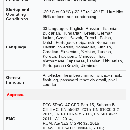
Startup and
-30 °C to 60 °C (-22 °F to 140 °F). Humidity
Operating
95% or less (non-condensing)
Conditions
33 languages: English, Russian, Estonian,
Bulgarian, Hungarian, Greek, German,
Italian, Czech, Slovak, French, Polish,
Dutch, Portuguese, Spanish, Romanian,
Language
Danish, Swedish, Norwegian, Finnish,
Croatian, Slovenian, Serbian, Turkish,
Korean, Traditional Chinese, Thai,
Vietnamese, Japanese, Latvian, Lithuanian,
Portuguese (Brazil), Ukrainian
Anti-flicker, heartbeat, mirror, privacy mask,
General
flash log, password reset via email, pixel
Function
counter
Approval
FCC SDoC: 47 CFR Part 15, Subpart B;
CE-EMC: EN 55032: 2015, EN 61000-3-2:
2014, EN 61000-3-3: 2013, EN 50130-4:
EMC
2011 +A1: 2014;
RCM: AS/NZS CISPR 32: 2015;
IC VoC: ICES-003: Issue 6, 2016;