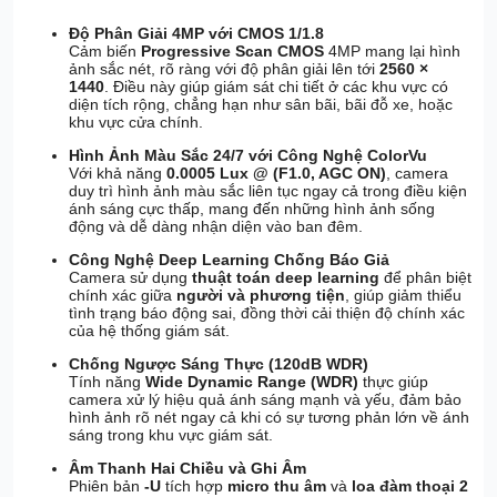
Độ Phân Giải 4MP với CMOS 1/1.8
Cảm biến
Progressive Scan CMOS
4MP mang lại hình
ảnh sắc nét, rõ ràng với độ phân giải lên tới
2560 ×
1440
. Điều này giúp giám sát chi tiết ở các khu vực có
diện tích rộng, chẳng hạn như sân bãi, bãi đỗ xe, hoặc
khu vực cửa chính.
Hình Ảnh Màu Sắc 24/7 với Công Nghệ ColorVu
Với khả năng
0.0005 Lux @ (F1.0, AGC ON)
, camera
duy trì hình ảnh màu sắc liên tục ngay cả trong điều kiện
ánh sáng cực thấp, mang đến những hình ảnh sống
động và dễ dàng nhận diện vào ban đêm.
Công Nghệ Deep Learning Chống Báo Giả
Camera sử dụng
thuật toán deep learning
để phân biệt
chính xác giữa
người và phương tiện
, giúp giảm thiểu
tình trạng báo động sai, đồng thời cải thiện độ chính xác
của hệ thống giám sát.
Chống Ngược Sáng Thực (120dB WDR)
Tính năng
Wide Dynamic Range (WDR)
thực giúp
camera xử lý hiệu quả ánh sáng mạnh và yếu, đảm bảo
hình ảnh rõ nét ngay cả khi có sự tương phản lớn về ánh
sáng trong khu vực giám sát.
Âm Thanh Hai Chiều và Ghi Âm
Phiên bản
-U
tích hợp
micro thu âm
và
loa đàm thoại 2