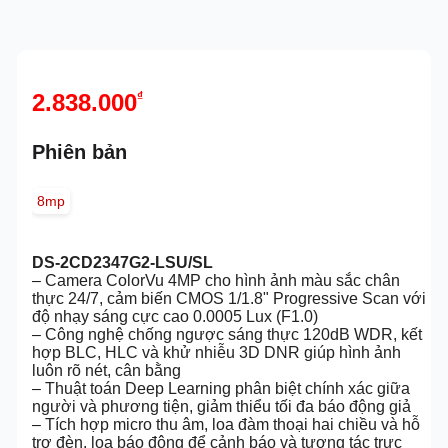
2.838.000
₫
Phiên bản
8mp
DS-2CD2347G2-LSU/SL
– Camera ColorVu 4MP cho hình ảnh màu sắc chân
thực 24/7, cảm biến CMOS 1/1.8" Progressive Scan với
độ nhạy sáng cực cao 0.0005 Lux (F1.0)
– Công nghệ chống ngược sáng thực 120dB WDR, kết
hợp BLC, HLC và khử nhiễu 3D DNR giúp hình ảnh
luôn rõ nét, cân bằng
– Thuật toán Deep Learning phân biệt chính xác giữa
người và phương tiện, giảm thiểu tối đa báo động giả
– Tích hợp micro thu âm, loa đàm thoại hai chiều và hỗ
trợ đèn, loa báo động để cảnh báo và tương tác trực