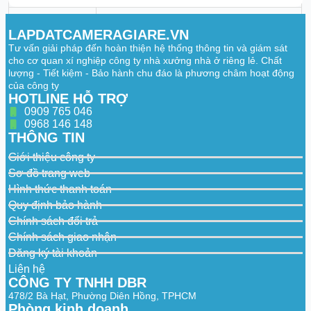
Smart
Supplement
Yes
LAPDATCAMERAGIARE.VN
Light
Tư vấn giải pháp đến hoàn thiện hệ thống thông tin và giám sát
cho cơ quan xí nghiệp công ty nhà xưởng nhà ở riêng lẻ. Chất
Video
lượng - Tiết kiệm - Bảo hành chu đáo là phương châm hoạt động
của công ty
50 Hz: 25 fps (2688 × 1520, 1920 × 1080,
HOTLINE HỖ TRỢ
1280 × 720)
Main Stream
0909 765 046
60 Hz: 30 fps (2688 × 1520, 1920 × 1080,
1280 × 720)
0968 146 148
THÔNG TIN
50 Hz: 25 fps (1280 × 720, 640 × 480, 640
× 360)
Giới thiệu công ty
Sub-Stream
60 Hz: 30 fps (1280 × 720, 640 × 480, 640
Sơ đồ trang web
× 360)
Hình thức thanh toán
50 Hz: 10 fps (1920 × 1080, 1280 × 720,
Quy định bảo hành
640 × 480, 640 × 360)
Chính sách đổi trả
60 Hz: 10 fps (1920 × 1080, 1280 × 720,
Third Stream
640 × 480, 640 × 360)
Chính sách giao nhận
*Third stream is supported under certain
Đăng ký tài khoản
settings.
Liên hệ
Main stream: H.265/H.264/H.265+/H.264+
CÔNG TY TNHH DBR
Sub-stream: H.265/H.264/MJPEG
478/2 Bà Hạt, Phường Diên Hồng, TPHCM
Video
Third stream: H.265/H.264
Phòng kinh doanh
Compression