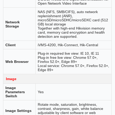
Open Network Video Interface
NAS (NFS, SMB/CIFS), auto network
replenishment (ANR),
microSD/microSDHC/microSDXC card (512
Network
GB) local storage
Storage
Together with high-end Hikvision memory
card, memory card encryption and health
detection are supported.
Client
iVMS-4200, Hik-Connect, Hik-Central
Plug-in required live view: IE 10, IE 11
Plug-in free live view: Chrome 57.0+,
Web Browser
Firefox 52.0+, Edge 89+
Local service: Chrome 57.0+, Firefox 52.0+,
Edge 89+
Image
Image
Parameters
Yes
Switch
Rotate mode, saturation, brightness,
contrast, sharpness, gain, white balance
Image Settings
adjustable by client software or web