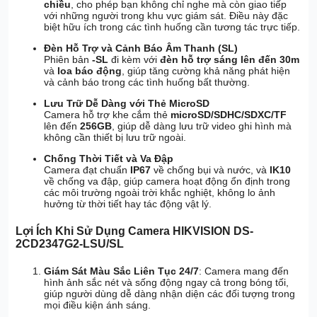
chiều
, cho phép bạn không chỉ nghe mà còn giao tiếp
với những người trong khu vực giám sát. Điều này đặc
biệt hữu ích trong các tình huống cần tương tác trực tiếp.
Đèn Hỗ Trợ và Cảnh Báo Âm Thanh (SL)
Phiên bản
-SL
đi kèm với
đèn hỗ trợ sáng lên đến 30m
và
loa báo động
, giúp tăng cường khả năng phát hiện
và cảnh báo trong các tình huống bất thường.
Lưu Trữ Dễ Dàng với Thẻ MicroSD
Camera hỗ trợ khe cắm thẻ
microSD/SDHC/SDXC/TF
lên đến
256GB
, giúp dễ dàng lưu trữ video ghi hình mà
không cần thiết bị lưu trữ ngoài.
Chống Thời Tiết và Va Đập
Camera đạt chuẩn
IP67
về chống bụi và nước, và
IK10
về chống va đập, giúp camera hoạt động ổn định trong
các môi trường ngoài trời khắc nghiệt, không lo ảnh
hưởng từ thời tiết hay tác động vật lý.
Lợi Ích Khi Sử Dụng Camera HIKVISION DS-
2CD2347G2-LSU/SL
Giám Sát Màu Sắc Liên Tục 24/7
: Camera mang đến
hình ảnh sắc nét và sống động ngay cả trong bóng tối,
giúp người dùng dễ dàng nhận diện các đối tượng trong
mọi điều kiện ánh sáng.