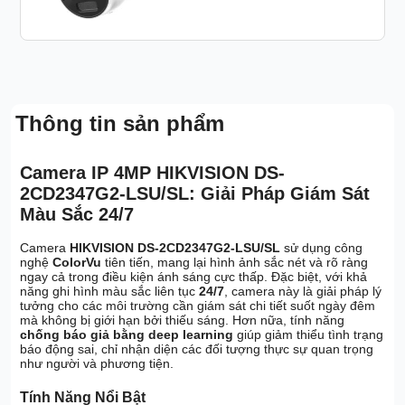
Thông tin sản phẩm
Camera IP 4MP HIKVISION DS-
2CD2347G2-LSU/SL: Giải Pháp Giám Sát
Màu Sắc 24/7
Camera
HIKVISION DS-2CD2347G2-LSU/SL
sử dụng công
nghệ
ColorVu
tiên tiến, mang lại hình ảnh sắc nét và rõ ràng
ngay cả trong điều kiện ánh sáng cực thấp. Đặc biệt, với khả
năng ghi hình màu sắc liên tục
24/7
, camera này là giải pháp lý
tưởng cho các môi trường cần giám sát chi tiết suốt ngày đêm
mà không bị giới hạn bởi thiếu sáng. Hơn nữa, tính năng
chống báo giả bằng deep learning
giúp giảm thiểu tình trạng
báo động sai, chỉ nhận diện các đối tượng thực sự quan trọng
như người và phương tiện.
Tính Năng Nổi Bật