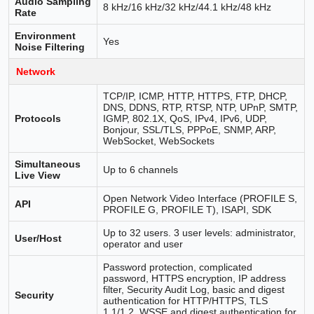
Audio Sampling
8 kHz/16 kHz/32 kHz/44.1 kHz/48 kHz
Rate
Environment
Yes
Noise Filtering
Network
TCP/IP, ICMP, HTTP, HTTPS, FTP, DHCP,
DNS, DDNS, RTP, RTSP, NTP, UPnP, SMTP,
Protocols
IGMP, 802.1X, QoS, IPv4, IPv6, UDP,
Bonjour, SSL/TLS, PPPoE, SNMP, ARP,
WebSocket, WebSockets
Simultaneous
Up to 6 channels
Live View
Open Network Video Interface (PROFILE S,
API
PROFILE G, PROFILE T), ISAPI, SDK
Up to 32 users. 3 user levels: administrator,
User/Host
operator and user
Password protection, complicated
password, HTTPS encryption, IP address
filter, Security Audit Log, basic and digest
Security
authentication for HTTP/HTTPS, TLS
1.1/1.2, WSSE and digest authentication for