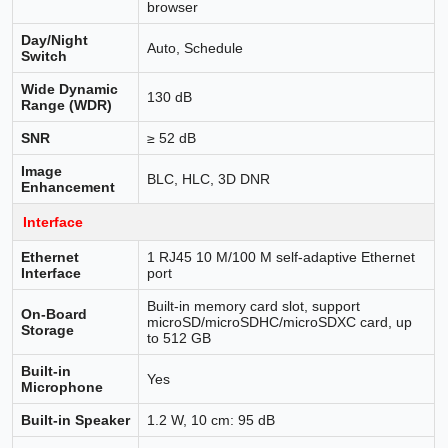
browser
Day/Night
Auto, Schedule
Switch
Wide Dynamic
130 dB
Range (WDR)
SNR
≥ 52 dB
Image
BLC, HLC, 3D DNR
Enhancement
Interface
Ethernet
1 RJ45 10 M/100 M self-adaptive Ethernet
Interface
port
Built-in memory card slot, support
On-Board
microSD/microSDHC/microSDXC card, up
Storage
to 512 GB
Built-in
Yes
Microphone
Built-in Speaker
1.2 W, 10 cm: 95 dB