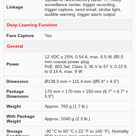
surveillance center, trigger recording,
Linkage
trigger capture, send email, strobe light,
audible warning, trigger alarm output
Deep Learning Function
Face Capture
Yes
General
12 VDC ± 25%, 0.54 A, max. 6.5 W, Ø5.5
mm coaxial power plug
Power
PoE: 802.3af, Class 3, 36 V to 57 V, 0.22 A
to 0.14 A, max. 8 W
Dimension
Ø138.3 mm × 115.4 mm (Ø5.4″ × 4.5″)
Package
170 mm × 170 mm × 150 mm (6.7″ × 6.7″ ×
Dimension
5.9″)
Weight
Approx. 760 g (1.7 lb.)
With Package
Approx. 1040 g (2.3 lb.)
Weight
Storage
-30 °C to 60 °C (-22 °F to 140 °F). Humidity
Conditions
95% or less (non-condensing)