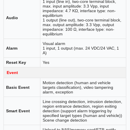
1 input (line in), two-core terminal block,
max. input amplitude: 3.3 Vpp, input
impedance: 4.7 KΩ, interface type: non-
equilibrium
Audio
1 output (line out), two-core terminal block,
max. output amplitude: 3.3 Vpp, output
impedance: 100 Ω, interface type: non-
equilibrium
Visual alarm
Alarm
1 input, 1 output (max. 24 VDC/24 VAC, 1
A)
Reset Key
Yes
Event
Motion detection (human and vehicle
Basic Event
targets classification), video tampering
alarm, exception
Line crossing detection, intrusion detection,
region entrance detection, region exiting
Smart Event
detection (support alarm triggering by
specified target types (human and vehicle))
Scene change detection
Upload to NAS/memory card/FTP, notify