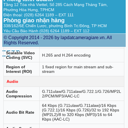
*Third stream is supported under certain
Tầng 12 Tòa nhà Viettel, Số 285 Cách Mạng Tháng Tám,
settings.
Phường Hòa Hưng, TPHCM
Điện thoại: (028) 6264 1189 – EXT 111
Video Bit Rate
32 Kbps to 8 Mbps
Phòng giao nhận hàng
H.264 Type
Baseline Profile/Main Profile/High Profile
338/162/6E Chiến Lược, phường Bình Trị Đông, TP HCM
Yêu Cầu Bảo Hành (028) 6264 1189 – EXT 112
H.265 Type
Main Profile
© Copyright 2014 - 2026 by lapdatcameragiare.vn. All
Rights Reserved.
Bit Rate Control
CBR/VBR
Scalable Video
H.265 and H.264 encoding
Coding (SVC)
Region of
1 fixed region for main stream and sub-
Interest (ROI)
stream
Audio
Audio
G.711ulaw/G.711alaw/G.722.1/G.726/MP2L
Compression
2/PCM/MP3/AAC-LC
64 Kbps (G.711ulaw/G.711alaw)/16 Kbps
(G.722.1)/16 Kbps (G.726)/32 to 192 Kbps
Audio Bit Rate
(MP2L2)/8 to 320 Kbps (MP3)/16 to 64
Kbps (AAC-LC)