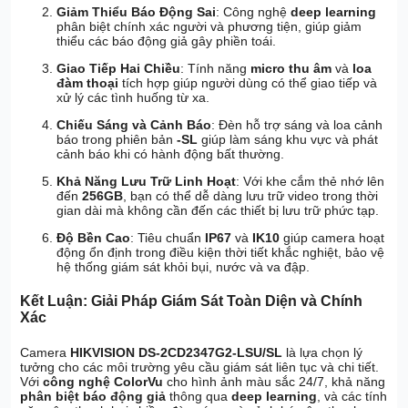
Giảm Thiểu Báo Động Sai
: Công nghệ
deep learning
phân biệt chính xác người và phương tiện, giúp giảm
thiểu các báo động giả gây phiền toái.
Giao Tiếp Hai Chiều
: Tính năng
micro thu âm
và
loa
đàm thoại
tích hợp giúp người dùng có thể giao tiếp và
xử lý các tình huống từ xa.
Chiếu Sáng và Cảnh Báo
: Đèn hỗ trợ sáng và loa cảnh
báo trong phiên bản
-SL
giúp làm sáng khu vực và phát
cảnh báo khi có hành động bất thường.
Khả Năng Lưu Trữ Linh Hoạt
: Với khe cắm thẻ nhớ lên
đến
256GB
, bạn có thể dễ dàng lưu trữ video trong thời
gian dài mà không cần đến các thiết bị lưu trữ phức tạp.
Độ Bền Cao
: Tiêu chuẩn
IP67
và
IK10
giúp camera hoạt
động ổn định trong điều kiện thời tiết khắc nghiệt, bảo vệ
hệ thống giám sát khỏi bụi, nước và va đập.
Kết Luận: Giải Pháp Giám Sát Toàn Diện và Chính
Xác
Camera
HIKVISION DS-2CD2347G2-LSU/SL
là lựa chọn lý
tưởng cho các môi trường yêu cầu giám sát liên tục và chi tiết.
Với
công nghệ ColorVu
cho hình ảnh màu sắc 24/7, khả năng
phân biệt báo động giả
thông qua
deep learning
, và các tính