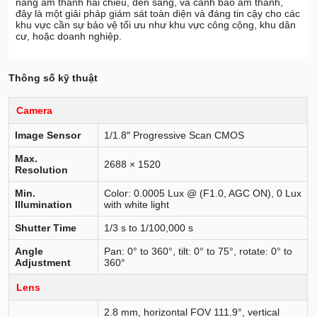
năng âm thanh hai chiều, đèn sáng, và cảnh báo âm thanh,
đây là một giải pháp giám sát toàn diện và đáng tin cậy cho các
khu vực cần sự bảo vệ tối ưu như khu vực công cộng, khu dân
cư, hoặc doanh nghiệp.
Thông số kỹ thuật
Camera
Image Sensor
1/1.8″ Progressive Scan CMOS
Max.
2688 × 1520
Resolution
Min.
Color: 0.0005 Lux @ (F1.0, AGC ON), 0 Lux
Illumination
with white light
Shutter Time
1/3 s to 1/100,000 s
Angle
Pan: 0° to 360°, tilt: 0° to 75°, rotate: 0° to
Adjustment
360°
Lens
2.8 mm, horizontal FOV 111.9°, vertical