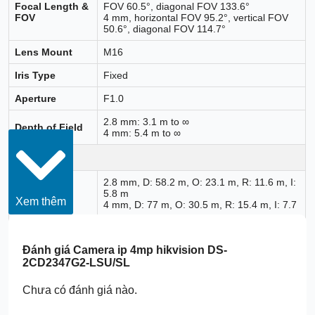
Focal Length &
FOV 60.5°, diagonal FOV 133.6°
FOV
4 mm, horizontal FOV 95.2°, vertical FOV
50.6°, diagonal FOV 114.7°
Lens Mount
M16
Iris Type
Fixed
Aperture
F1.0
2.8 mm: 3.1 m to ∞
Depth of Field
4 mm: 5.4 m to ∞
DORI
2.8 mm, D: 58.2 m, O: 23.1 m, R: 11.6 m, I:
5.8 m
DORI
Xem thêm
4 mm, D: 77 m, O: 30.5 m, R: 15.4 m, I: 7.7
m
Illuminator
Đánh giá
Camera ip 4mp hikvision DS-
2CD2347G2-LSU/SL
Supplement
White light
Light Type
Chưa có đánh giá nào.
Supplement
Up to 30 m
Light Range