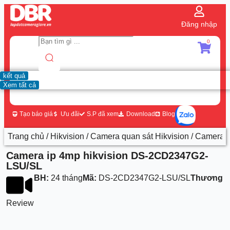
Đăng nhập
0
kết quả
Xem tất cả
Tạo báo giá
Ưu đãi
S.P đã xem
Download
Blog
Trang chủ
/
Hikvision
/
Camera quan sát Hikvision
/ Camera 
Camera ip 4mp hikvision DS-2CD2347G2-
LSU/SL
BH:
24 tháng
Mã:
DS-2CD2347G2-LSU/SL
Thương h
Review