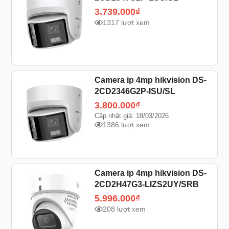
3.739.000
₫
1317 lượt xem
Camera ip 4mp hikvision DS-
2CD2346G2P-ISU/SL
3.800.000
₫
Cập nhật giá: 18/03/2026
1386 lượt xem
Camera ip 4mp hikvision DS-
2CD2H47G3-LIZS2UY/SRB
5.996.000
₫
208 lượt xem