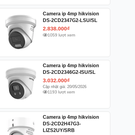
Camera ip 4mp hikvision
DS-2CD2347G2-LSU/SL
2.838.000
₫
1059 lượt xem
Camera ip 4mp hikvision
DS-2CD2346G2-ISU/SL
3.032.000
₫
Cập nhật giá: 20/05/2026
1193 lượt xem
Camera ip 4mp hikvision
DS-2CD2H47G3-
LIZS2UY/SRB