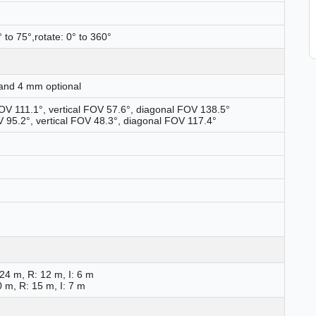
0° to 75°,rotate: 0° to 360°
8 and 4 mm optional
OV 111.1°, vertical FOV 57.6°, diagonal FOV 138.5°
 95.2°, vertical FOV 48.3°, diagonal FOV 117.4°
24 m, R: 12 m, I: 6 m
 m, R: 15 m, I: 7 m