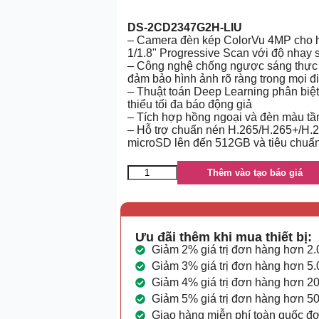
DS-2CD2347G2H-LIU
– Camera đèn kép ColorVu 4MP cho h
1/1.8" Progressive Scan với độ nhạy 
– Công nghệ chống ngược sáng thự
đảm bảo hình ảnh rõ ràng trong mọi đ
– Thuật toán Deep Learning phân biệt
thiểu tối đa báo động giả
– Tích hợp hồng ngoại và đèn màu tầm
– Hỗ trợ chuẩn nén H.265/H.265+/H.26
microSD lên đến 512GB và tiêu chuẩ
Thêm vào tạo báo giá
Ưu đãi thêm khi mua thiết bị:
Giảm 2% giá trị đơn hàng hơn 2
Giảm 3% giá trị đơn hàng hơn 5
Giảm 4% giá trị đơn hàng hơn 2
Giảm 5% giá trị đơn hàng hơn 5
Giao hàng miễn phí toàn quốc đ