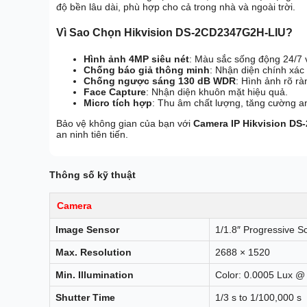
độ bền lâu dài, phù hợp cho cả trong nhà và ngoài trời.
Vì Sao Chọn Hikvision DS-2CD2347G2H-LIU?
Hình ảnh 4MP siêu nét
: Màu sắc sống động 24/7 
Chống báo giả thông minh
: Nhận diện chính xác
Chống ngược sáng 130 dB WDR
: Hình ảnh rõ rà
Face Capture
: Nhận diện khuôn mặt hiệu quả.
Micro tích hợp
: Thu âm chất lượng, tăng cường an
Bảo vệ không gian của bạn với
Camera IP Hikvision D
an ninh tiên tiến.
Thông số kỹ thuật
Camera
Image Sensor
1/1.8″ Progressive
Max. Resolution
2688 × 1520
Min. Illumination
Color: 0.0005 Lux @ 
Shutter Time
1/3 s to 1/100,000 s