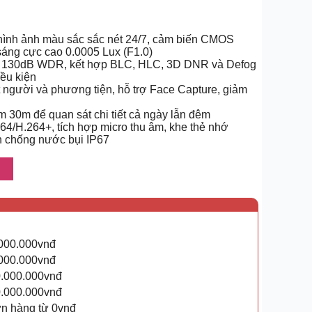
ình ảnh màu sắc sắc nét 24/7, cảm biến CMOS
sáng cực cao 0.0005 Lux (F1.0)
c 130dB WDR, kết hợp BLC, HLC, 3D DNR và Defog
iều kiện
 người và phương tiện, hỗ trợ Face Capture, giảm
 30m để quan sát chi tiết cả ngày lẫn đêm
4/H.264+, tích hợp micro thu âm, khe thẻ nhớ
n chống nước bụi IP67
.000.000vnđ
.000.000vnđ
0.000.000vnđ
0.000.000vnđ
ơn hàng từ 0vnđ