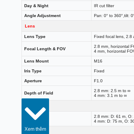
Day & Night
IR cut filter
Angle Adjustment
Pan: 0° to 360°,tilt: 
Lens
Lens Type
Fixed focal lens, 2.
2.8 mm, horizontal F
Focal Length & FOV
4 mm, horizontal FOV
Lens Mount
M16
Iris Type
Fixed
Aperture
F1.0
2.8 mm: 2.5 m to ∞
Depth of Field
4 mm: 3.1 m to ∞
DORI
2.8 mm: D: 61 m, O: 
DORI
4 mm: D: 75 m, O: 30
Xem thêm
Illuminator