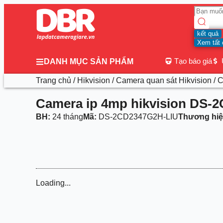
kết quả
Xem tất 
Tạo báo giá
DANH MỤC SẢN PHẨM
Trang chủ
/
Hikvision
/
Camera quan sát Hikvision
/ 
Camera ip 4mp hikvision DS-
BH:
24 tháng
Mã:
DS-2CD2347G2H-LIU
Thương hiệ
Loading...