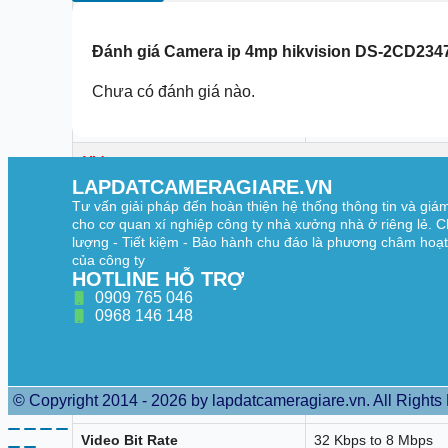
Supplement Light Type
IR,White Light
Đánh giá
Camera ip 4mp hikvision DS-2CD234
Supplement Light Range
Up to 30 m
Chưa có đánh giá nào.
Smart Supplement Light
Yes
IR Wavelength
850 nm
Video
LAPDATCAMERAGIARE.VN
50 Hz: 25 fps (2688 
Main Stream
Tư vấn giải pháp đến hoàn thiện hệ thống thông tin và giá
60 Hz: 30 fps (2688 
cho cơ quan xí nghiệp công ty nhà xưởng nhà ở riêng lẻ. C
lượng - Tiết kiệm - Bảo hành chu đáo là phương châm hoạ
50 Hz: 25 fps (1280 
Sub-Stream
của công ty
60 Hz: 30 fps (1280 
HOTLINE HỖ TRỢ
50 Hz: 10 fps (1920 
0909 765 046
Third Stream
60 Hz: 10 fps (1920 
0968 146 148
*The third stream is 
Main stream: H.265/
Sub-stream: H.265/
Video Compression
Third stream: H.265/
© Copyright 2014 - 2026 by lapdatcameragiare.vn. All Rights
*Third stream is supp
Video Bit Rate
32 Kbps to 8 Mbps