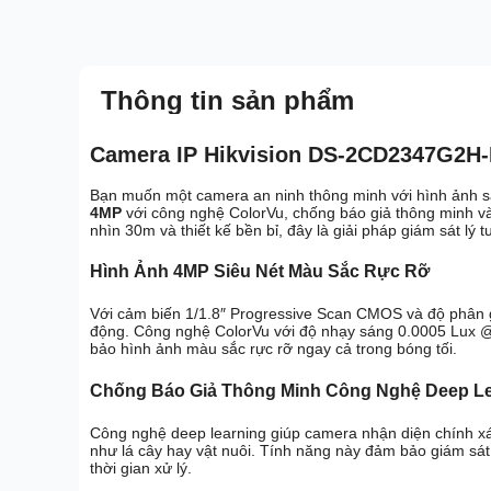
Thông tin sản phẩm
Camera IP Hikvision DS-2CD2347G2H-
Bạn muốn một camera an ninh thông minh với hình ảnh s
4MP
với công nghệ ColorVu, chống báo giả thông minh v
nhìn 30m và thiết kế bền bỉ, đây là giải pháp giám sát lý
Hình Ảnh 4MP Siêu Nét Màu Sắc Rực Rỡ
Với cảm biến 1/1.8″ Progressive Scan CMOS và độ phân gi
động. Công nghệ ColorVu với độ nhạy sáng 0.0005 Lux 
bảo hình ảnh màu sắc rực rỡ ngay cả trong bóng tối.
Chống Báo Giả Thông Minh Công Nghệ Deep Le
Công nghệ deep learning giúp camera nhận diện chính xác
như lá cây hay vật nuôi. Tính năng này đảm bảo giám sát 
thời gian xử lý.