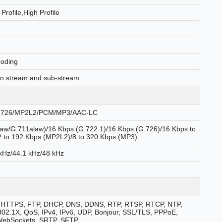
Profile,High Profile
coding
ain stream and sub-stream
/G.726/MP2L2/PCM/MP3/AAC-LC
law/G.711alaw)/16 Kbps (G.722.1)/16 Kbps (G.726)/16 Kbps to
 to 192 Kbps (MP2L2)/8 to 320 Kbps (MP3)
 kHz/44.1 kHz/48 kHz
, HTTPS, FTP, DHCP, DNS, DDNS, RTP, RTSP, RTCP, NTP,
02.1X, QoS, IPv4, IPv6, UDP, Bonjour, SSL/TLS, PPPoE,
WebSockets, SRTP, SFTP