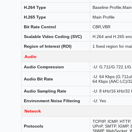
H.264 Type
Baseline Profile,Main 
H.265 Type
Main Profile
Bit Rate Control
CBR,VBR
Scalable Video Coding (SVC)
H.264 and H.265 en
Region of Interest (ROI)
1 fixed region for m
Audio
Audio Compression
-U: G.711/G.722.1
-U: 64 Kbps (G.711u
Audio Bit Rate
64 Kbps (AAC-LC)/32
Audio Sampling Rate
-U: 8 kHz/16 kHz/32
Environment Noise Filtering
-U: Yes
Network
TCP/IP, ICMP, HTTP
Protocols
UPnP, SMTP, IGMP, 8
SNMP, WebSocket, 