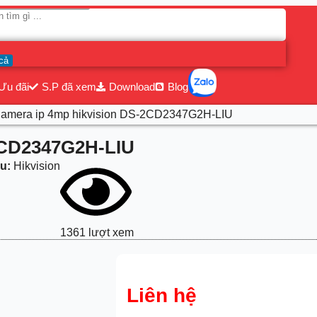
cả
Ưu đãi
S.P đã xem
Download
Blog
Camera ip 4mp hikvision DS-2CD2347G2H-LIU
2CD2347G2H-LIU
u:
Hikvision
1361 lượt xem
Liên hệ