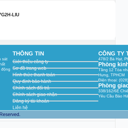
7G2H-LIU
THÔNG TIN
CÔNG TY 
× 1520, 1920 × 1080, 1280 × 720)
m sát
478/2 Bà Hạt, 
× 1520, 1920 × 1080, 1280 × 720)
Giới thiệu công ty
Phòng kin
hất
Sơ đồ trang web
t động
Tầng 12 Tòa nh
× 720, 640 × 480, 640 × 360)
Hình thức thanh toán
× 720, 640 × 480, 640 × 360)
Hưng, TPHCM
Điện thoại: (02
Quy định bảo hành
× 1080, 1280 × 720, 640 × 480, 640 × 360)
Phòng gia
Chính sách đổi trả
× 1080, 1280 × 720, 640 × 480, 640 × 360)
338/162/6E Chi
supported under certain settings.
Chính sách giao nhận
Yêu Cầu Bảo Hà
Đăng ký tài khoản
H.264/H.264+/H.265+,
H.264/MJPEG,
Liên hệ
H.264,
 Reserved.
orted under certain settings.