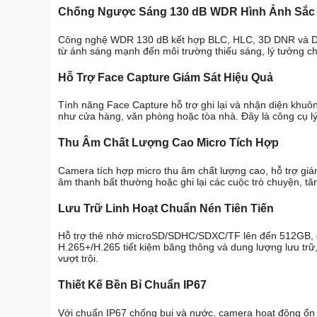
Chống Ngược Sáng 130 dB WDR Hình Ảnh Sắc
Công nghệ WDR 130 dB kết hợp BLC, HLC, 3D DNR và Def
từ ánh sáng mạnh đến môi trường thiếu sáng, lý tưởng c
Hỗ Trợ Face Capture Giám Sát Hiệu Quả
Tính năng Face Capture hỗ trợ ghi lại và nhận diện khuôn
như cửa hàng, văn phòng hoặc tòa nhà. Đây là công cụ lý
Thu Âm Chất Lượng Cao Micro Tích Hợp
Camera tích hợp micro thu âm chất lượng cao, hỗ trợ giá
âm thanh bất thường hoặc ghi lại các cuộc trò chuyện, tă
Lưu Trữ Linh Hoạt Chuẩn Nén Tiên Tiến
Hỗ trợ thẻ nhớ microSD/SDHC/SDXC/TF lên đến 512GB, c
H.265+/H.265 tiết kiệm băng thông và dung lượng lưu trữ,
vượt trội.
Thiết Kế Bền Bỉ Chuẩn IP67
Với chuẩn IP67 chống bụi và nước, camera hoạt động ổn đị