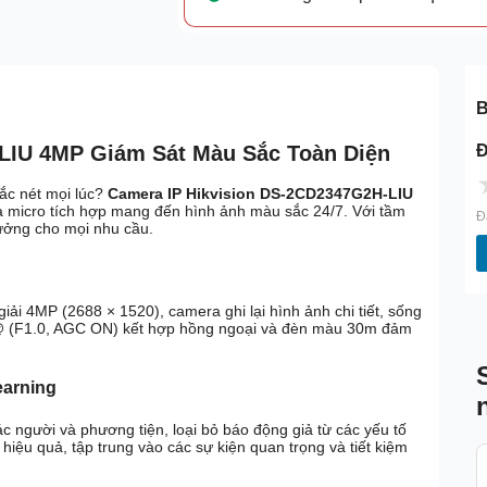
B
Đ
LIU 4MP Giám Sát Màu Sắc Toàn Diện
ắc nét mọi lúc?
Camera IP Hikvision DS-2CD2347G2H-LIU
à micro tích hợp mang đến hình ảnh màu sắc 24/7. Với tầm
Đ
 tưởng cho mọi nhu cầu.
ải 4MP (2688 × 1520), camera ghi lại hình ảnh chi tiết, sống
@ (F1.0, AGC ON) kết hợp hồng ngoại và đèn màu 30m đảm
arning
 người và phương tiện, loại bỏ báo động giả từ các yếu tố
hiệu quả, tập trung vào các sự kiện quan trọng và tiết kiệm