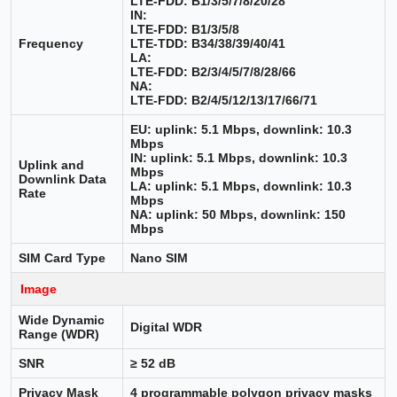
LTE-FDD: B1/3/5/7/8/20/28
IN:
LTE-FDD: B1/3/5/8
Frequency
LTE-TDD: B34/38/39/40/41
LA:
LTE-FDD: B2/3/4/5/7/8/28/66
NA:
LTE-FDD: B2/4/5/12/13/17/66/71
EU: uplink: 5.1 Mbps, downlink: 10.3
Mbps
IN: uplink: 5.1 Mbps, downlink: 10.3
Uplink and
Mbps
Downlink Data
LA: uplink: 5.1 Mbps, downlink: 10.3
Rate
Mbps
NA: uplink: 50 Mbps, downlink: 150
Mbps
SIM Card Type
Nano SIM
Image
Wide Dynamic
Digital WDR
Range (WDR)
SNR
≥ 52 dB
Privacy Mask
4 programmable polygon privacy masks