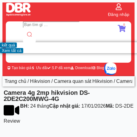
Đăng nhập
0
kết quả
Xem tất cả
Tạo báo giá
Ưu đãi
S.P đã xem
Download
Blog
Trang chủ
/
Hikvision
/
Camera quan sát Hikvision
/ Camera 
Camera 4g 2mp hikvision DS-
2DE2C200MWG-4G
BH:
24 tháng
Cập nhật giá:
17/01/2026
Mã:
DS-2DE2
Review