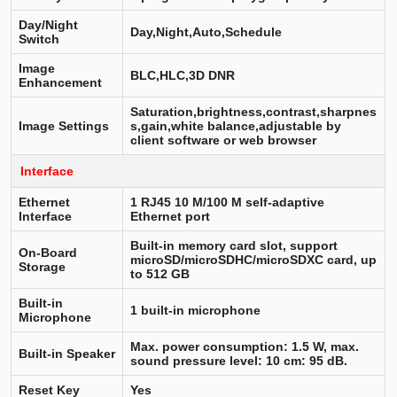
Day/Night
Day,Night,Auto,Schedule
Switch
Image
BLC,HLC,3D DNR
Enhancement
Saturation,brightness,contrast,sharpnes
Image Settings
s,gain,white balance,adjustable by
client software or web browser
Interface
Ethernet
1 RJ45 10 M/100 M self-adaptive
Interface
Ethernet port
Built-in memory card slot, support
On-Board
microSD/microSDHC/microSDXC card, up
Storage
to 512 GB
Built-in
1 built-in microphone
Microphone
Max. power consumption: 1.5 W, max.
Built-in Speaker
sound pressure level: 10 cm: 95 dB.
Reset Key
Yes