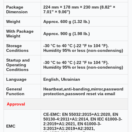
Package
224 mm × 178 mm × 230 mm (8.82″ ×
Dimension
7.01″ × 9.06″)
Weight
Approx. 600 g (1.32 lb.)
With Package
Approx. 900 g (1.98 lb.)
Weight
Storage
-30 °C to 40 °C (-22 °F to 104 °F).
Conditions
Humidity 95% or less (non-condensing)
Startup and
-30 °C to 40 °C (-22 °F to 104 °F).
Operating
Humidity 95% or less (non-condensing)
Conditions
Language
English, Ukrainian
General
Heartbeat,anti-banding,mirror,password
Function
protection,password reset via email
Approval
CE-EMC: EN 55032:2015+A1:2020, EN
50130-4:2011+A1:2014, EN IEC 61000-3-
2:2019+A1:2021, EN 61000-3-
EMC
3:2013+A1:2019+A2:2021,