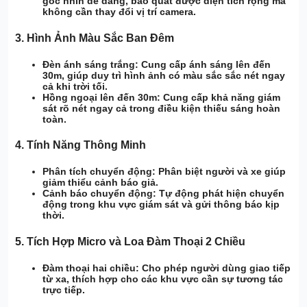
góc nhìn dễ dàng, bao quát được diện tích rộng mà
không cần thay đổi vị trí camera.
3.
Hình Ảnh Màu Sắc Ban Đêm
Đèn ánh sáng trắng:
Cung cấp ánh sáng lên đến
30m, giúp duy trì hình ảnh có màu sắc sắc nét ngay
cả khi trời tối.
Hồng ngoại lên đến 30m:
Cung cấp khả năng giám
sát rõ nét ngay cả trong điều kiện thiếu sáng hoàn
toàn.
4.
Tính Năng Thông Minh
Phân tích chuyển động:
Phân biệt người và xe giúp
giảm thiểu cảnh báo giả.
Cảnh báo chuyển động:
Tự động phát hiện chuyển
động trong khu vực giám sát và gửi thông báo kịp
thời.
5.
Tích Hợp Micro và Loa Đàm Thoại 2 Chiều
Đàm thoại hai chiều:
Cho phép người dùng giao tiếp
từ xa, thích hợp cho các khu vực cần sự tương tác
trực tiếp.