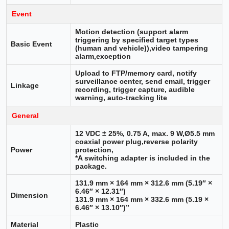
Event
Motion detection (support alarm
triggering by specified target types
Basic Event
(human and vehicle)),video tampering
alarm,exception
Upload to FTP/memory card, notify
surveillance center, send email, trigger
Linkage
recording, trigger capture, audible
warning, auto-tracking lite
General
12 VDC ± 25%, 0.75 A, max. 9 W,Ø5.5 mm
coaxial power plug,reverse polarity
Power
protection,
*A switching adapter is included in the
package.
131.9 mm × 164 mm × 312.6 mm (5.19″ ×
6.46″ × 12.31″)
Dimension
131.9 mm × 164 mm × 332.6 mm (5.19 ×
6.46″ × 13.10″)”
Material
Plastic