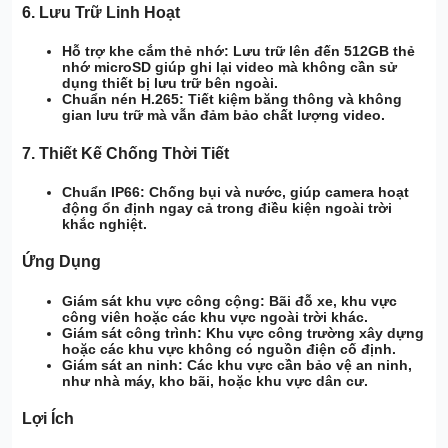
6.
Lưu Trữ Linh Hoạt
Hỗ trợ khe cắm thẻ nhớ:
Lưu trữ lên đến 512GB thẻ
nhớ microSD giúp ghi lại video mà không cần sử
dụng thiết bị lưu trữ bên ngoài.
Chuẩn nén H.265:
Tiết kiệm băng thông và không
gian lưu trữ mà vẫn đảm bảo chất lượng video.
7.
Thiết Kế Chống Thời Tiết
Chuẩn IP66:
Chống bụi và nước, giúp camera hoạt
động ổn định ngay cả trong điều kiện ngoài trời
khắc nghiệt.
Ứng Dụng
Giám sát khu vực công cộng:
Bãi đỗ xe, khu vực
công viên hoặc các khu vực ngoài trời khác.
Giám sát công trình:
Khu vực công trường xây dựng
hoặc các khu vực không có nguồn điện cố định.
Giám sát an ninh:
Các khu vực cần bảo vệ an ninh,
như nhà máy, kho bãi, hoặc khu vực dân cư.
Lợi Ích