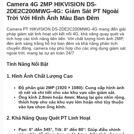
Camera 4G 2MP HIKVISION DS-
2DE2C200MWG-4G: Giám Sát PT Ngoài
Trời Với Hình Ảnh Màu Ban Đêm
Camera PT HIKVISION DS-2DE2C200MWG-4G mang đến giải
pháp giám sát linh hoạt với kết nối 4G, khả năng quay quét và
tích hợp các tính năng tiên tiến. Với chất lượng hình ảnh 2MP,
đèn ánh sáng trắng hỗ trợ ban đêm và khả năng phân tích
chuyển động, camera này phù hợp cho các ứng dụng giám sát
ngoài trời, mang lại sự an toàn 24/7.
Tính Năng Nổi Bật
1.
Hình Ảnh Chất Lượng Cao
Độ phân giải 2MP (1920 × 1080):
Cung cấp hình ảnh
rõ nét và chi tiết cho các khu vực cần giám sát.
Ống kính 2.8mm hoặc 4mm:
Mang lại góc nhìn rộng,
thích hợp cho các khu vực lớn hoặc nhỏ tùy thuộc
vào lựa chọn ống kính.
2.
Khả Năng Quay Quét PT Linh Hoạt
Pan: 0° đến 345°, Tilt: 0° đến 80°:
Giúp điều chỉnh