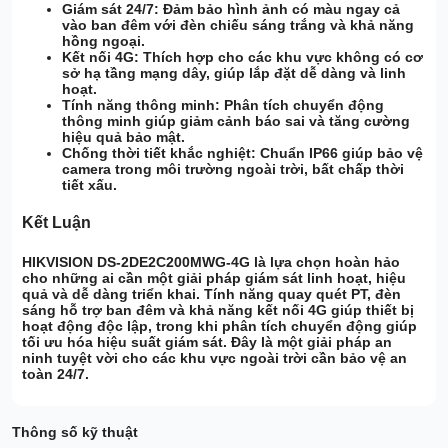
Giám sát 24/7:
Đảm bảo hình ảnh có màu ngay cả
vào ban đêm với đèn chiếu sáng trắng và khả năng
hồng ngoại.
Kết nối 4G:
Thích hợp cho các khu vực không có cơ
sở hạ tầng mạng dây, giúp lắp đặt dễ dàng và linh
hoạt.
Tính năng thông minh:
Phân tích chuyển động
thông minh giúp giảm cảnh báo sai và tăng cường
hiệu quả bảo mật.
Chống thời tiết khắc nghiệt:
Chuẩn IP66 giúp bảo vệ
camera trong môi trường ngoài trời, bất chấp thời
tiết xấu.
Kết Luận
HIKVISION DS-2DE2C200MWG-4G là lựa chọn hoàn hảo
cho những ai cần một giải pháp giám sát linh hoạt, hiệu
quả và dễ dàng triển khai. Tính năng quay quét PT, đèn
sáng hỗ trợ ban đêm và khả năng kết nối 4G giúp thiết bị
hoạt động độc lập, trong khi phân tích chuyển động giúp
tối ưu hóa hiệu suất giám sát. Đây là một giải pháp an
ninh tuyệt vời cho các khu vực ngoài trời cần bảo vệ an
toàn 24/7.
Thông số kỹ thuật