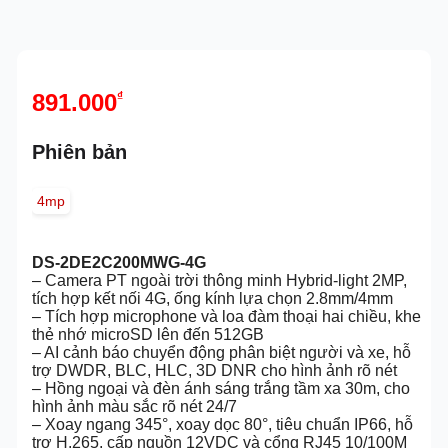
891.000
₫
Phiên bản
4mp
DS-2DE2C200MWG-4G
– Camera PT ngoài trời thông minh Hybrid-light 2MP,
tích hợp kết nối 4G, ống kính lựa chọn 2.8mm/4mm
– Tích hợp microphone và loa đàm thoại hai chiều, khe
thẻ nhớ microSD lên đến 512GB
– AI cảnh báo chuyển động phân biệt người và xe, hỗ
trợ DWDR, BLC, HLC, 3D DNR cho hình ảnh rõ nét
– Hồng ngoại và đèn ánh sáng trắng tầm xa 30m, cho
hình ảnh màu sắc rõ nét 24/7
– Xoay ngang 345°, xoay dọc 80°, tiêu chuẩn IP66, hỗ
trợ H.265, cấp nguồn 12VDC và cổng RJ45 10/100M