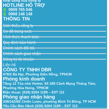
hoạt động của công ty
Light Range
HOTLINE HỖ TRỢ
Smart
0909 765 046
Supplement
Yes
0968 146 148
Light
THÔNG TIN
IR Wavelength
850 nm
Giới thiệu công ty
Sơ đồ trang web
Video
Hình thức thanh toán
50 Hz: 25 fps (1920 × 1080, 1280 × 720)
Quy định bảo hành
Main Stream
60 Hz: 30 fps (1920 × 1080, 1280 × 720)
Chính sách đổi trả
Chính sách giao nhận
50 Hz: 25 fps (768 x 432)
Sub-Stream
60 Hz: 30 fps (768 x 432)
Đăng ký tài khoản
Liên hệ
Video
Main stream: H.265/H.264,
CÔNG TY TNHH DBR
Compression
Sub-stream: H.265/H.264/MJPEG
478/2 Bà Hạt, Phường Diên Hồng, TPHCM
Video Bit Rate
32 Kbps to 8 Mbps
Phòng kinh doanh
Tầng 12 Tòa nhà Viettel, Số 285 Cách Mạng Tháng Tám,
H.264 Type
Baseline Profile,Main Profile,High Profile
Phường Hòa Hưng, TPHCM
Điện thoại: (028) 6264 1189 – EXT 111
H.265 Type
Main Profile
Phòng giao nhận hàng
338/162/6E Chiến Lược, phường Bình Trị Đông, TP HCM
Bit Rate Control
CBR,VBR
Yêu Cầu Bảo Hành (028) 6264 1189 – EXT 112