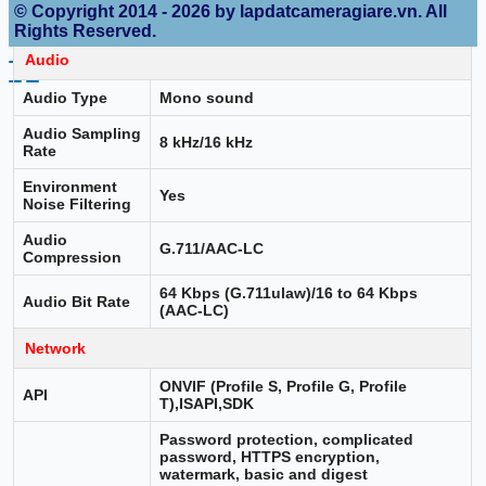
Region of
© Copyright 2014 - 2026 by lapdatcameragiare.vn. All
1 fixed region for main stream
Interest (ROI)
Rights Reserved.
Audio
Audio Type
Mono sound
Audio Sampling
8 kHz/16 kHz
Rate
Environment
Yes
Noise Filtering
Audio
G.711/AAC-LC
Compression
64 Kbps (G.711ulaw)/16 to 64 Kbps
Audio Bit Rate
(AAC-LC)
Network
ONVIF (Profile S, Profile G, Profile
API
T),ISAPI,SDK
Password protection, complicated
password, HTTPS encryption,
watermark, basic and digest