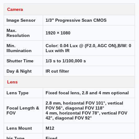
Camera
Image Sensor
1/3″ Progressive Scan CMOS
Max.
1920 × 1080
Resolution
Min.
Color: 0.04 Lux @ (F2.0, AGC ON),B/W: 0
Illumination
Lux with IR
Shutter Time
1/3 s to 1/100,000 s
Day & Night
IR cut filter
Lens
Lens Type
Fixed focal lens, 2.8 and 4 mm optional
2.8 mm, horizontal FOV 101°, vertical
Focal Length &
FOV 56°, diagonal FOV 118°
FOV
4 mm, horizontal FOV 78°, vertical FOV
42°, diagonal FOV 92°
Lens Mount
M12
Iris Type
Fixed