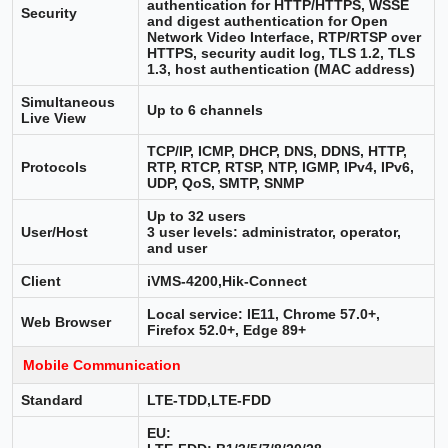
authentication for HTTP/HTTPS, WSSE
Security
and digest authentication for Open
Network Video Interface, RTP/RTSP over
HTTPS, security audit log, TLS 1.2, TLS
1.3, host authentication (MAC address)
Simultaneous
Up to 6 channels
Live View
TCP/IP, ICMP, DHCP, DNS, DDNS, HTTP,
Protocols
RTP, RTCP, RTSP, NTP, IGMP, IPv4, IPv6,
UDP, QoS, SMTP, SNMP
Up to 32 users
User/Host
3 user levels: administrator, operator,
and user
Client
iVMS-4200,Hik-Connect
Local service: IE11, Chrome 57.0+,
Web Browser
Firefox 52.0+, Edge 89+
Mobile Communication
Standard
LTE-TDD,LTE-FDD
EU: