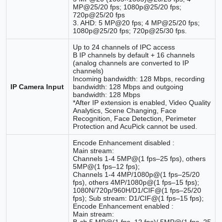
MP@25/20 fps; 1080p@25/20 fps;
720p@25/20 fps
3. AHD: 5 MP@20 fps; 4 MP@25/20 fps;
1080p@25/20 fps; 720p@25/30 fps.
Up to 24 channels of IPC access
B IP channels by default + 16 channels
(analog channels are converted to IP
channels)
Incoming bandwidth: 128 Mbps, recording
IP Camera Input
bandwidth: 128 Mbps and outgoing
bandwidth: 128 Mbps
*After IP extension is enabled, Video Quality
Analytics, Scene Changing, Face
Recognition, Face Detection, Perimeter
Protection and AcuPick cannot be used.
Encode Enhancement disabled :
Main stream:
Channels 1-4 5MP@(1 fps–25 fps), others
5MP@(1 fps–12 fps);
Channels 1-4 4MP/1080p@(1 fps–25/20
fps), others 4MP/1080p@(1 fps–15 fps);
1080N/720p/960H/D1/CIF@(1 fps–25/20
fps); Sub stream: D1/CIF@(1 fps–15 fps);
Encode Enhancement enabled :
Main stream:
B-ch 5 MP@(1 fps–12 fps)/ 5MP@(1 fps–25