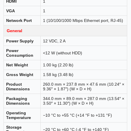
HDMI
1
VGA
1
Network Port
1 (10/100/1000 Mbps Ethernet port, RJ-45)
General
Power Supply
12 VDC, 2 A
Power
<12 W (without HDD)
Consumption
Net Weight
1.00 kg (2.20 lb)
Gross Weight
1.58 kg (3.48 lb)
Product
260.0 mm × 237.8 mm × 47.6 mm (10.24″ ×
Dimensions
9.36″ × 1.87″) (W × D × H)
Packaging
344.0 mm × 89.0 mm × 287.0 mm (13.54″ ×
Dimensions
3.50″ × 11.30″) (W × D × H)
Operating
−10 °C to +55 °C (+14 °F to +131 °F)
Temperature
Storage
−20 °C to +60 °C (-4 °F to +140 °F)