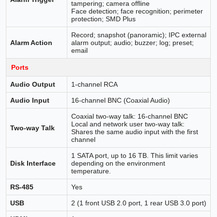
tampering; camera offline
Face detection; face recognition; perimeter
protection; SMD Plus
Record; snapshot (panoramic); IPC external
Alarm Action
alarm output; audio; buzzer; log; preset;
email
Ports
Audio Output
1-channel RCA
Audio Input
16-channel BNC (Coaxial Audio)
Coaxial two-way talk: 16-channel BNC
Local and network user two-way talk:
Two-way Talk
Shares the same audio input with the first
channel
1 SATA port, up to 16 TB. This limit varies
Disk Interface
depending on the environment
temperature.
RS-485
Yes
USB
2 (1 front USB 2.0 port, 1 rear USB 3.0 port)