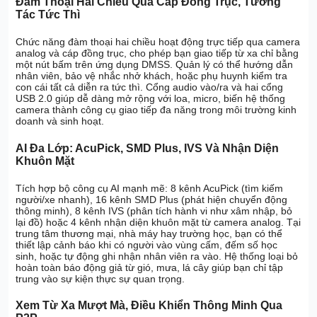
Đàm Thoại Hai Chiều Qua Cáp Đồng Trục, Tương
Tác Tức Thì
Chức năng đàm thoại hai chiều hoạt động trực tiếp qua camera
analog và cáp đồng trục, cho phép bạn giao tiếp từ xa chỉ bằng
một nút bấm trên ứng dụng DMSS. Quản lý có thể hướng dẫn
nhân viên, bảo vệ nhắc nhở khách, hoặc phụ huynh kiểm tra
con cái tất cả diễn ra tức thì. Cổng audio vào/ra và hai cổng
USB 2.0 giúp dễ dàng mở rộng với loa, micro, biến hệ thống
camera thành công cụ giao tiếp đa năng trong môi trường kinh
doanh và sinh hoạt.
AI Đa Lớp: AcuPick, SMD Plus, IVS Và Nhận Diện
Khuôn Mặt
Tích hợp bộ công cụ AI mạnh mẽ: 8 kênh AcuPick (tìm kiếm
người/xe nhanh), 16 kênh SMD Plus (phát hiện chuyển động
thông minh), 8 kênh IVS (phân tích hành vi như xâm nhập, bỏ
lại đồ) hoặc 4 kênh nhận diện khuôn mặt từ camera analog. Tại
trung tâm thương mại, nhà máy hay trường học, bạn có thể
thiết lập cảnh báo khi có người vào vùng cấm, đếm số học
sinh, hoặc tự động ghi nhận nhân viên ra vào. Hệ thống loại bỏ
hoàn toàn báo động giả từ gió, mưa, lá cây giúp bạn chỉ tập
trung vào sự kiện thực sự quan trọng.
Xem Từ Xa Mượt Mà, Điều Khiển Thông Minh Qua