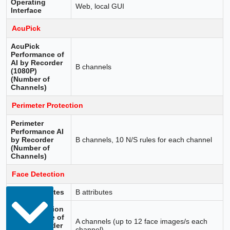
Operating
Web, local GUI
Interface
AcuPick
AcuPick
Performance of
AI by Recorder
B channels
(1080P)
(Number of
Channels)
Perimeter Protection
Perimeter
Performance AI
by Recorder
B channels, 10 N/S rules for each channel
(Number of
Channels)
Face Detection
Face Attributes
B attributes
Face Detection
Performance of
A channels (up to 12 face images/s each
AI by Recorder
channel)