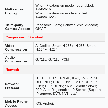
When IP extension mode not enabled:
Multi-screen
1/4/8/9/16
Display
When IP extension mode enabled:
1/4/8/9/16/25
Third-party
Panasonic; Sony; Hanwha; Axis; Arecont;
Camera Access
ONVIF
Compression Standard
Video
AI Coding: Smart H.265+; H.265; Smart
Compression
H.264+; H.264
Audio
G.711a; G.711u; PCM
Compression
Network
HTTP; HTTPS; TCP/IP; IPv4; IPv6; RTSP;
UDP; NTP; DHCP; DNS; SMTP; UDP; IP
Network
Filter; FTP; DDNS; SNMP; Alarm Server;
Protocol
P2P; Auto Registration; IP Search (Supports
IP camera, DVR, NVS, etc.)
Mobile Phone
IOS; Android
Access