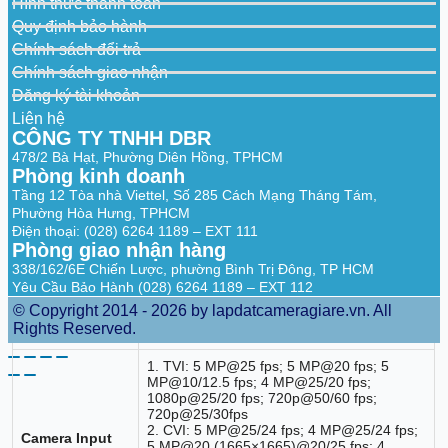
16 channels: Supports detecting brightness
Hình thức thanh toán
Quality
levels, color cast, defocus, overexposure,
Quy định bảo hành
Analytics by
contrast levels, black and white.
Recorder
Chính sách đổi trả
Chính sách giao nhận
Scene Changing
Đăng ký tài khoản
Scene
Liên hệ
Changing by
L channel
CÔNG TY TNHH DBR
Recorder
478/2 Bà Hạt, Phường Diên Hồng, TPHCM
Phòng kinh doanh
Irregular Black Block Masking
Tầng 12 Tòa nhà Viettel, Số 285 Cách Mạng Tháng Tám,
Phường Hòa Hưng, TPHCM
Irregular Black
Block Masking
L channel
Điện thoại: (028) 6264 1189 – EXT 111
by Recorder
Phòng giao nhận hàng
338/162/6E Chiến Lược, phường Bình Trị Đông, TP HCM
Audio and Video
Yêu Cầu Bảo Hành (028) 6264 1189 – EXT 112
© Copyright 2014 - 2026 by lapdatcameragiare.vn. All
Analog Camera
16 BNC ports, supports
Rights Reserved.
Input
HDCM/MHD/TW/CNRS auto-detect
1. TVI: 5 MP@25 fps; 5 MP@20 fps; 5
MP@10/12.5 fps; 4 MP@25/20 fps;
1080p@25/20 fps; 720p@50/60 fps;
720p@25/30fps
2. CVI: 5 MP@25/24 fps; 4 MP@25/24 fps;
Camera Input
5 MP@20 (1665×1665)@20/25 fps; 4