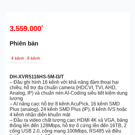
3.559.000
₫
Phiên bản
4 kênh
8 kênh
DH-XVR5116HS-5M-I3/T
– Đầu ghi hình 16 kênh với khả năng đàm thoại hai
chiều, hỗ trợ đa chuẩn camera (HDCVI, TVI, AHD,
Analog, IP) và chuẩn nén AI-Coding siêu tiết kiệm dung
lượng
– AI nâng cao: hỗ trợ 8 kênh AcuPick, 16 kênh SMD
Plus (analog), 24 kênh SMD Plus (IP), 8 kênh IVS hoặc
4 kênh nhận diện khuôn mặt
– Đầu ra video chất lượng cao: HDMI 4K và VGA, băng
thông lên đến 128Mbps, hỗ trợ ổ cứng lên đến 16TB, 2
cổng USB 2.0, cổng mạng 100Mbps, RS485 và điều