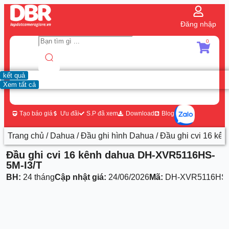
Đăng nhập
0
kết quả
Xem tất cả
Tạo báo giá
Ưu đãi
S.P đã xem
Download
Blog
Trang chủ
/
Dahua
/
Đầu ghi hình Dahua
/ Đầu ghi cvi 16 k
Đầu ghi cvi 16 kênh dahua DH-XVR5116HS-
5M-I3/T
BH:
24 tháng
Cập nhật giá:
24/06/2026
Mã:
DH-XVR5116HS-