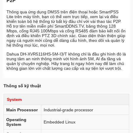
P2P
Thông qua ứng dụng DMSS trên điện thoại hoặc SmartPSS
Lite trên máy tính, bạn có thể xem trực tiếp, xem lại và điều
khiển toàn bộ hệ thống từ bất kỳ đâu chỉ với vài thao tác P2P.
Hỗ trợ tên miền miễn phí SmartDDNS.TV, băng thông 128
Mbps, cổng RJ45 100Mbps và cổng RS485 đảm bảo kết nối ổn
định và điều khiển PTZ 3D chính xác. Giao diện thân thiện giúp
ngay cả người mới cũng dễ dàng cấu hình, theo dõi và quản lý
hệ thống mọi lúc, mọi nơi.
Dahua DH-XVR5116HS-5M-I3/T không chỉ là đầu ghi hình đó là
trung tâm an ninh thông minh với hình ảnh 5M, AI đa tầng và
quản lý chuyên nghiệp. Hãy trang bị ngay hôm nay để làm chủ
không gian lớn với chất lượng cao cấp và sự tiện lợi vượt trội.
Thông số kỹ thuật
System
Main Processor
Industrial-grade processor
Operating
Embedded Linux
System