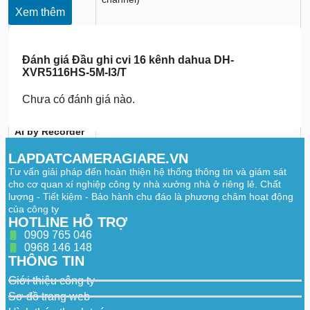
(Number of
Xem thêm
Channels)
Face Recognition
Đánh giá
Đầu ghi cvi 16 kênh dahua DH-
Face Database
Up to 10 face databases with 10,000
XVR5116HS-5M-I3/T
Capacity
images
Face
Chưa có đánh giá nào.
Recognition
Performance of
A channels
AI by Recorder
(Number of
Channels)
LAPDATCAMERAGIARE.VN
Tư vấn giải pháp đến hoàn thiện hệ thống thông tin và giám sát
SMD
cho cơ quan xí nghiệp công ty nhà xưởng nhà ở riêng lẻ. Chất
lượng - Tiết kiệm - Bảo hành chu đáo là phương châm hoạt động
16 channels: Secondary filtering for human
của công ty
SMD Plus by
and vehicle, reducing false alarms caused
HOTLINE HỖ TRỢ
Recorder
by leaves, rain and lighting condition
0909 765 046
change
0968 146 148
SMD by Camera
24 channels
THÔNG TIN
Giới thiệu công ty
AI Video Quality Analytics
Sơ đồ trang web
AI Video