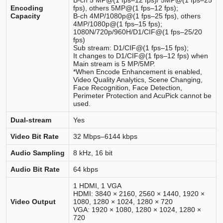
Encoding
fps), others 5MP@(1 fps–12 fps);
Capacity
B-ch 4MP/1080p@(1 fps–25 fps), others
4MP/1080p@(1 fps–15 fps);
1080N/720p/960H/D1/CIF@(1 fps–25/20
fps)
Sub stream: D1/CIF@(1 fps–15 fps);
It changes to D1/CIF@(1 fps–12 fps) when
Main stream is 5 MP/5MP.
*When Encode Enhancement is enabled,
Video Quality Analytics, Scene Changing,
Face Recognition, Face Detection,
Perimeter Protection and AcuPick cannot be
used.
Dual-stream
Yes
Video Bit Rate
32 Mbps–6144 kbps
Audio Sampling
8 kHz, 16 bit
Audio Bit Rate
64 kbps
1 HDMI, 1 VGA
HDMI: 3840 × 2160, 2560 × 1440, 1920 ×
Video Output
1080, 1280 × 1024, 1280 × 720
VGA: 1920 × 1080, 1280 × 1024, 1280 ×
720