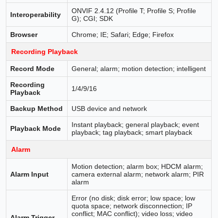
ONVIF 2.4.12 (Profile T; Profile S; Profile
Interoperability
G); CGI; SDK
Browser
Chrome; IE; Safari; Edge; Firefox
Recording Playback
Record Mode
General; alarm; motion detection; intelligent
Recording
1/4/9/16
Playback
Backup Method
USB device and network
Instant playback; general playback; event
Playback Mode
playback; tag playback; smart playback
Alarm
Motion detection; alarm box; HDCM alarm;
Alarm Input
camera external alarm; network alarm; PIR
alarm
Error (no disk; disk error; low space; low
quota space; network disconnection; IP
conflict; MAC conflict); video loss; video
Alarm Trigger