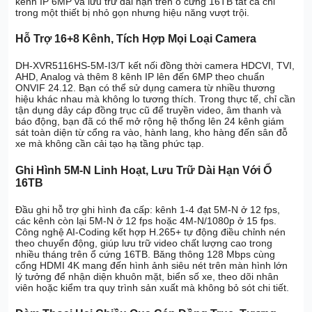
kênh IP 6MP và lưu trữ dài hạn trên ổ cứng 16TB tất cả chỉ
trong một thiết bị nhỏ gọn nhưng hiệu năng vượt trội.
Hỗ Trợ 16+8 Kênh, Tích Hợp Mọi Loại Camera
DH-XVR5116HS-5M-I3/T kết nối đồng thời camera HDCVI, TVI,
AHD, Analog và thêm 8 kênh IP lên đến 6MP theo chuẩn
ONVIF 24.12. Bạn có thể sử dụng camera từ nhiều thương
hiệu khác nhau mà không lo tương thích. Trong thực tế, chỉ cần
tận dụng dây cáp đồng trục cũ để truyền video, âm thanh và
báo động, bạn đã có thể mở rộng hệ thống lên 24 kênh giám
sát toàn diện từ cổng ra vào, hành lang, kho hàng đến sân đỗ
xe mà không cần cải tạo hạ tầng phức tạp.
Ghi Hình 5M-N Linh Hoạt, Lưu Trữ Dài Hạn Với Ổ
16TB
Đầu ghi hỗ trợ ghi hình đa cấp: kênh 1-4 đạt 5M-N ở 12 fps,
các kênh còn lại 5M-N ở 12 fps hoặc 4M-N/1080p ở 15 fps.
Công nghệ AI-Coding kết hợp H.265+ tự động điều chỉnh nén
theo chuyển động, giúp lưu trữ video chất lượng cao trong
nhiều tháng trên ổ cứng 16TB. Băng thông 128 Mbps cùng
cổng HDMI 4K mang đến hình ảnh siêu nét trên màn hình lớn
lý tưởng để nhận diện khuôn mặt, biển số xe, theo dõi nhân
viên hoặc kiểm tra quy trình sản xuất mà không bỏ sót chi tiết.