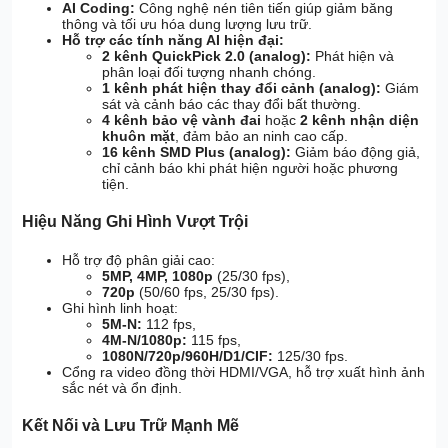
AI Coding:
Công nghệ nén tiên tiến giúp giảm băng
thông và tối ưu hóa dung lượng lưu trữ.
Hỗ trợ các tính năng AI hiện đại:
2 kênh QuickPick 2.0 (analog):
Phát hiện và
phân loại đối tượng nhanh chóng.
1 kênh phát hiện thay đổi cảnh (analog):
Giám
sát và cảnh báo các thay đổi bất thường.
4 kênh bảo vệ vành đai
hoặc
2 kênh nhận diện
khuôn mặt
, đảm bảo an ninh cao cấp.
16 kênh SMD Plus (analog):
Giảm báo động giả,
chỉ cảnh báo khi phát hiện người hoặc phương
tiện.
Hiệu Năng Ghi Hình Vượt Trội
Hỗ trợ độ phân giải cao:
5MP, 4MP, 1080p
(25/30 fps),
720p
(50/60 fps, 25/30 fps).
Ghi hình linh hoạt:
5M-N:
112 fps,
4M-N/1080p:
115 fps,
1080N/720p/960H/D1/CIF:
125/30 fps.
Cổng ra video đồng thời HDMI/VGA, hỗ trợ xuất hình ảnh
sắc nét và ổn định.
Kết Nối và Lưu Trữ Mạnh Mẽ