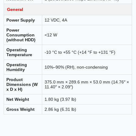
General
Power Supply
12 VDC, 4A
Power
Consumption
<12 W
(without HDD)
Operating
-10 °C to +55 °C (+14 °F to +131 °F)
Temperature
Operating
10%–90% (RH), non-condensing
Humidity
Product
375.0 mm × 289.6 mm × 53.0 mm (14.76″ ×
Dimensions (W
11.40″ × 2.09″)
x D x H)
Net Weight
1.80 kg (3.97 lb)
Gross Weight
2.86 kg (6.31 lb)