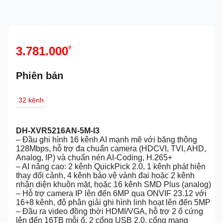
3.781.000
₫
Phiên bản
32 kênh
DH-XVR5216AN-5M-I3
– Đầu ghi hình 16 kênh AI mạnh mẽ với băng thông
128Mbps, hỗ trợ đa chuẩn camera (HDCVI, TVI, AHD,
Analog, IP) và chuẩn nén AI-Coding, H.265+
– AI nâng cao: 2 kênh QuickPick 2.0, 1 kênh phát hiện
thay đổi cảnh, 4 kênh bảo vệ vành đai hoặc 2 kênh
nhận diện khuôn mặt, hoặc 16 kênh SMD Plus (analog)
– Hỗ trợ camera IP lên đến 6MP qua ONVIF 23.12 với
16+8 kênh, độ phân giải ghi hình linh hoạt lên đến 5MP
– Đầu ra video đồng thời HDMI/VGA, hỗ trợ 2 ổ cứng
lên đến 16TB mỗi ổ, 2 cổng USB 2.0, cổng mạng