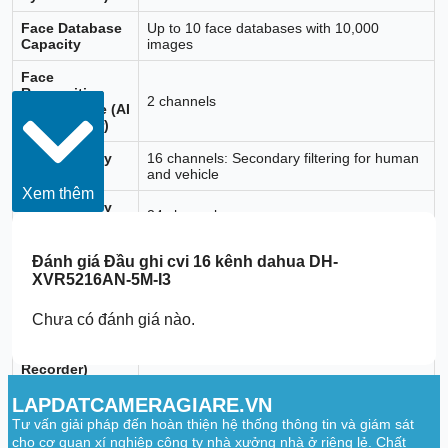
Face Database
Up to 10 face databases with 10,000
Capacity
images
Face
Recognition
2 channels
Performance (AI
by Recorder)
SMD Plus (by
16 channels: Secondary filtering for human
Recorder)
and vehicle
Xem thêm
SMD Plus (by
24 channels
Camera)
AI Video
Đánh giá
Đầu ghi cvi 16 kênh dahua DH-
16 channels: Supports detecting brightness
Quality
XVR5216AN-5M-I3
levels, color cast, defocus, overexposure,
Analytics (by
contrast levels, black and white
Recorder)
Chưa có đánh giá nào.
Scene
Changing (by
1 channel
Recorder)
LAPDATCAMERAGIARE.VN
Irregular Black
Block Masking
1 channel
Tư vấn giải pháp đến hoàn thiện hệ thống thông tin và giám sát
(by Recorder)
cho cơ quan xí nghiệp công ty nhà xưởng nhà ở riêng lẻ. Chất