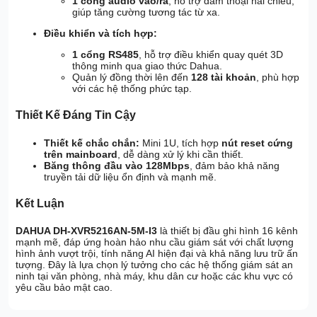
1 cổng audio vào/ra
, hỗ trợ đàm thoại hai chiều,
giúp tăng cường tương tác từ xa.
Điều khiển và tích hợp:
1 cổng RS485
, hỗ trợ điều khiển quay quét 3D
thông minh qua giao thức Dahua.
Quản lý đồng thời lên đến
128 tài khoản
, phù hợp
với các hệ thống phức tạp.
Thiết Kế Đáng Tin Cậy
Thiết kế chắc chắn:
Mini 1U, tích hợp
nút reset cứng
trên mainboard
, dễ dàng xử lý khi cần thiết.
Băng thông đầu vào 128Mbps
, đảm bảo khả năng
truyền tải dữ liệu ổn định và mạnh mẽ.
Kết Luận
DAHUA DH-XVR5216AN-5M-I3
là thiết bị đầu ghi hình 16 kênh
mạnh mẽ, đáp ứng hoàn hảo nhu cầu giám sát với chất lượng
hình ảnh vượt trội, tính năng AI hiện đại và khả năng lưu trữ ấn
tượng. Đây là lựa chọn lý tưởng cho các hệ thống giám sát an
ninh tại văn phòng, nhà máy, khu dân cư hoặc các khu vực có
yêu cầu bảo mật cao.