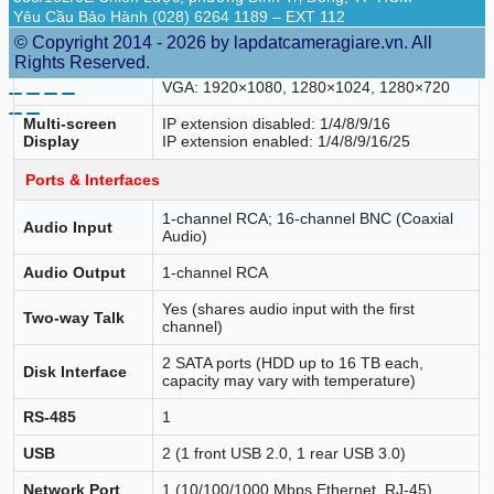
Yêu Cầu Bảo Hành (028) 6264 1189 – EXT 112
1 HDMI, 1 VGA
© Copyright 2014 - 2026 by lapdatcameragiare.vn. All
HDMI: 3840×2160, 2560×1440,
Video Output
Rights Reserved.
1920×1080, 1280×1024, 1280×720
VGA: 1920×1080, 1280×1024, 1280×720
Multi-screen
IP extension disabled: 1/4/8/9/16
Display
IP extension enabled: 1/4/8/9/16/25
Ports & Interfaces
1-channel RCA; 16-channel BNC (Coaxial
Audio Input
Audio)
Audio Output
1-channel RCA
Yes (shares audio input with the first
Two-way Talk
channel)
2 SATA ports (HDD up to 16 TB each,
Disk Interface
capacity may vary with temperature)
RS-485
1
USB
2 (1 front USB 2.0, 1 rear USB 3.0)
Network Port
1 (10/100/1000 Mbps Ethernet, RJ-45)