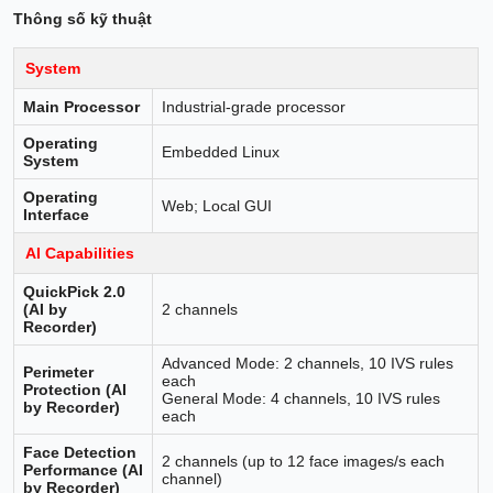
Thông số kỹ thuật
System
Main Processor
Industrial-grade processor
Operating
Embedded Linux
System
Operating
Web; Local GUI
Interface
AI Capabilities
QuickPick 2.0
(AI by
2 channels
Recorder)
Advanced Mode: 2 channels, 10 IVS rules
Perimeter
each
Protection (AI
General Mode: 4 channels, 10 IVS rules
by Recorder)
each
Face Detection
2 channels (up to 12 face images/s each
Performance (AI
channel)
by Recorder)