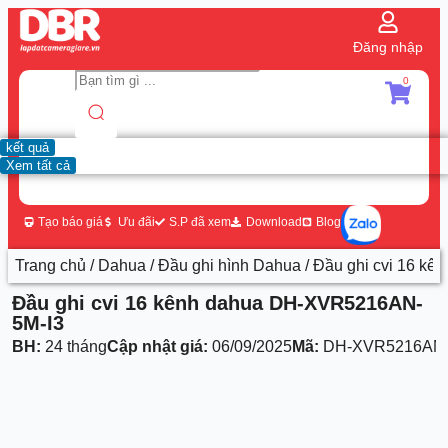
Đăng nhập
0
kết quả
Xem tất cả
Tạo báo giá
Ưu đãi
S.P đã xem
Download
Blog
Trang chủ
/
Dahua
/
Đầu ghi hình Dahua
/ Đầu ghi cvi 16 k
Đầu ghi cvi 16 kênh dahua DH-XVR5216AN-
5M-I3
BH:
24 tháng
Cập nhật giá:
06/09/2025
Mã:
DH-XVR5216AN-