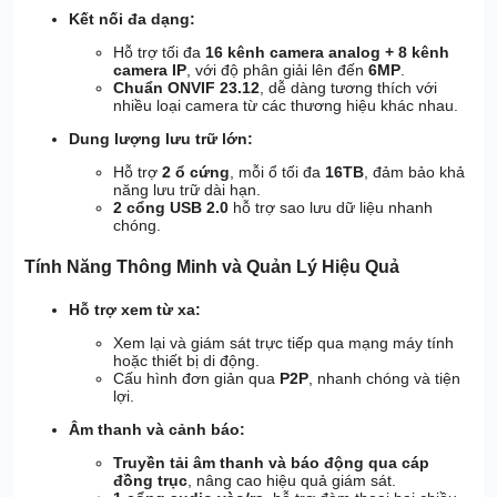
Kết nối đa dạng:
Hỗ trợ tối đa
16 kênh camera analog + 8 kênh
camera IP
, với độ phân giải lên đến
6MP
.
Chuẩn ONVIF 23.12
, dễ dàng tương thích với
nhiều loại camera từ các thương hiệu khác nhau.
Dung lượng lưu trữ lớn:
Hỗ trợ
2 ổ cứng
, mỗi ổ tối đa
16TB
, đảm bảo khả
năng lưu trữ dài hạn.
2 cổng USB 2.0
hỗ trợ sao lưu dữ liệu nhanh
chóng.
Tính Năng Thông Minh và Quản Lý Hiệu Quả
Hỗ trợ xem từ xa:
Xem lại và giám sát trực tiếp qua mạng máy tính
hoặc thiết bị di động.
Cấu hình đơn giản qua
P2P
, nhanh chóng và tiện
lợi.
Âm thanh và cảnh báo:
Truyền tải âm thanh và báo động qua cáp
đồng trục
, nâng cao hiệu quả giám sát.