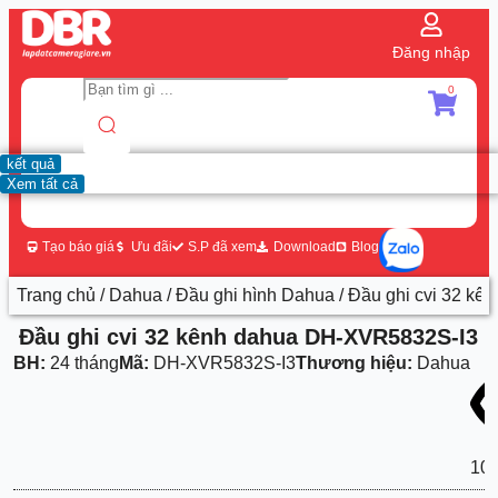
Đăng nhập
0
kết quả
Xem tất cả
Tạo báo giá
Ưu đãi
S.P đã xem
Download
Blog
Trang chủ
/
Dahua
/
Đầu ghi hình Dahua
/ Đầu ghi cvi 32 k
Đầu ghi cvi 32 kênh dahua DH-XVR5832S-I3
BH:
24 tháng
Mã:
DH-XVR5832S-I3
Thương hiệu:
Dahua
107