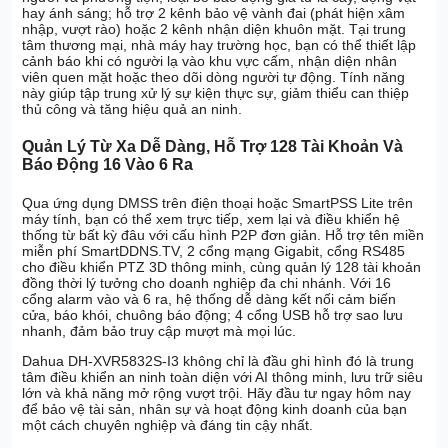
hay ánh sáng; hỗ trợ 2 kênh bảo vệ vành đai (phát hiện xâm
nhập, vượt rào) hoặc 2 kênh nhận diện khuôn mặt. Tại trung
tâm thương mại, nhà máy hay trường học, bạn có thể thiết lập
cảnh báo khi có người lạ vào khu vực cấm, nhận diện nhân
viên quen mặt hoặc theo dõi dòng người tự động. Tính năng
này giúp tập trung xử lý sự kiện thực sự, giảm thiểu can thiệp
thủ công và tăng hiệu quả an ninh.
Quản Lý Từ Xa Dễ Dàng, Hỗ Trợ 128 Tài Khoản Và
Báo Động 16 Vào 6 Ra
Qua ứng dụng DMSS trên điện thoại hoặc SmartPSS Lite trên
máy tính, bạn có thể xem trực tiếp, xem lại và điều khiển hệ
thống từ bất kỳ đâu với cấu hình P2P đơn giản. Hỗ trợ tên miền
miễn phí SmartDDNS.TV, 2 cổng mạng Gigabit, cổng RS485
cho điều khiển PTZ 3D thông minh, cùng quản lý 128 tài khoản
đồng thời lý tưởng cho doanh nghiệp đa chi nhánh. Với 16
cổng alarm vào và 6 ra, hệ thống dễ dàng kết nối cảm biến
cửa, báo khói, chuông báo động; 4 cổng USB hỗ trợ sao lưu
nhanh, đảm bảo truy cập mượt mà mọi lúc.
Dahua DH-XVR5832S-I3 không chỉ là đầu ghi hình đó là trung
tâm điều khiển an ninh toàn diện với AI thông minh, lưu trữ siêu
lớn và khả năng mở rộng vượt trội. Hãy đầu tư ngay hôm nay
để bảo vệ tài sản, nhân sự và hoạt động kinh doanh của bạn
một cách chuyên nghiệp và đáng tin cậy nhất.