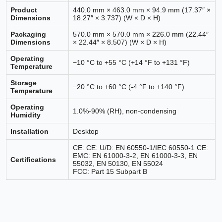
Product
440.0 mm × 463.0 mm × 94.9 mm (17.37″ ×
Dimensions
18.27″ × 3.737) (W × D × H)
Packaging
570.0 mm × 570.0 mm × 226.0 mm (22.44″
Dimensions
× 22.44″ × 8.507) (W × D × H)
Operating
−10 °C to +55 °C (+14 °F to +131 °F)
Temperature
Storage
−20 °C to +60 °C (-4 °F to +140 °F)
Temperature
Operating
1.0%-90% (RH), non-condensing
Humidity
Installation
Desktop
CE: CE: U/D: EN 60550-1/IEC 60550-1 CE:
EMC: EN 61000-3-2, EN 61000-3-3, EN
Certifications
55032, EN 50130, EN 55024
FCC: Part 15 Subpart B