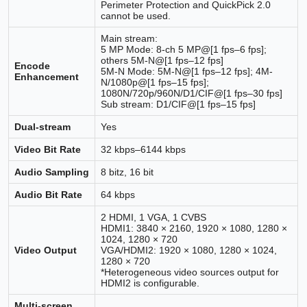
Perimeter Protection and QuickPick 2.0
cannot be used.
Main stream:
5 MP Mode: 8-ch 5 MP@[1 fps–6 fps];
others 5M-N@[1 fps–12 fps]
Encode
5M-N Mode: 5M-N@[1 fps–12 fps]; 4M-
Enhancement
N/1080p@[1 fps–15 fps];
1080N/720p/960N/D1/CIF@[1 fps–30 fps]
Sub stream: D1/CIF@[1 fps–15 fps]
Dual-stream
Yes
Video Bit Rate
32 kbps–6144 kbps
Audio Sampling
8 bitz, 16 bit
Audio Bit Rate
64 kbps
2 HDMI, 1 VGA, 1 CVBS
HDMI1: 3840 × 2160, 1920 × 1080, 1280 ×
1024, 1280 × 720
Video Output
VGA/HDMI2: 1920 × 1080, 1280 × 1024,
1280 × 720
*Heterogeneous video sources output for
HDMI2 is configurable.
Multi-screen