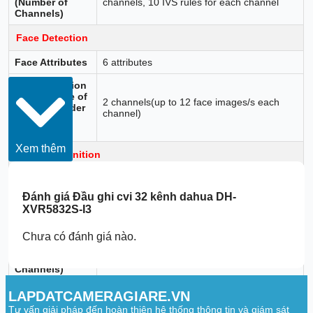
(Number of
channels, 10 IVS rules for each channel
Channels)
Face Detection
Face Attributes
6 attributes
Face Detection
Performance of
2 channels(up to 12 face images/s each
AI by Recorder
channel)
(Number of
Channels)
Xem thêm
Face Recognition
Face Database
Up to 10 face databases with 10,000
Capacity
images.
Đánh giá
Đầu ghi cvi 32 kênh dahua DH-
XVR5832S-I3
Face
Recognition
Performance of
Chưa có đánh giá nào.
2 channels
AI by Recorder
(Number of
Channels)
SMD Plus
LAPDATCAMERAGIARE.VN
Tư vấn giải pháp đến hoàn thiện hệ thống thông tin và giám sát