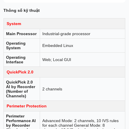
Thông số kỹ thuật
System
Main Processor
Industrial-grade processor
Operating
Embedded Linux
System
Operating
Web; Local GUI
Interface
QuickPick 2.0
QuickPick 2.0
AI by Recorder
2 channels
(Number of
Channels)
Perimeter Protection
Perimeter
Performance AI
Advanced Mode: 2 channels, 10 IVS rules
by Recorder
for each channel General Mode: 8