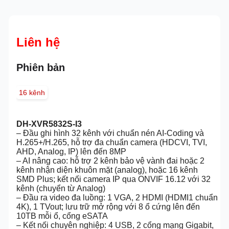
Liên hệ
Phiên bản
16 kênh
DH-XVR5832S-I3
– Đầu ghi hình 32 kênh với chuẩn nén AI-Coding và
H.265+/H.265, hỗ trợ đa chuẩn camera (HDCVI, TVI,
AHD, Analog, IP) lên đến 8MP
– AI nâng cao: hỗ trợ 2 kênh bảo vệ vành đai hoặc 2
kênh nhận diện khuôn mặt (analog), hoặc 16 kênh
SMD Plus; kết nối camera IP qua ONVIF 16.12 với 32
kênh (chuyển từ Analog)
– Đầu ra video đa luồng: 1 VGA, 2 HDMI (HDMI1 chuẩn
4K), 1 TVout; lưu trữ mở rộng với 8 ổ cứng lên đến
10TB mỗi ổ, cổng eSATA
– Kết nối chuyên nghiệp: 4 USB, 2 cổng mạng Gigabit,