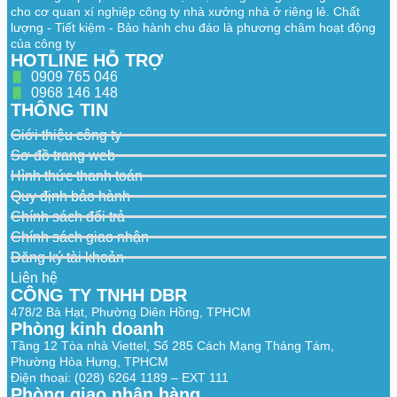
32 channels: Secondary filtering for human
cho cơ quan xí nghiệp công ty nhà xưởng nhà ở riêng lẻ. Chất
SMD Plus by
and vehicle, reducing false alarms caused
lượng - Tiết kiệm - Bảo hành chu đáo là phương châm hoạt động
Recorder
by leaves, rain and lighting condition
của công ty
change
HOTLINE HỖ TRỢ
0909 765 046
SMD Plus by
48 channels
Camera
0968 146 148
THÔNG TIN
AI Video Quality Analytics
Giới thiệu công ty
AI Video
Sơ đồ trang web
32 channels: Supports detecting brightness
Quality
levels, color cast, defocus, overexposure,
Hình thức thanh toán
Analytics by
contrast levels, black and white
Quy định bảo hành
Recorder
Chính sách đổi trả
Scene Changing
Chính sách giao nhận
Đăng ký tài khoản
Scene
Changing by
1 channel
Liên hệ
Recorder
CÔNG TY TNHH DBR
478/2 Bà Hạt, Phường Diên Hồng, TPHCM
Irregular Black Block Masking
Phòng kinh doanh
Tầng 12 Tòa nhà Viettel, Số 285 Cách Mạng Tháng Tám,
Irregular Black
Phường Hòa Hưng, TPHCM
Block Masking
1 channel
by Recorder
Điện thoại: (028) 6264 1189 – EXT 111
Phòng giao nhận hàng