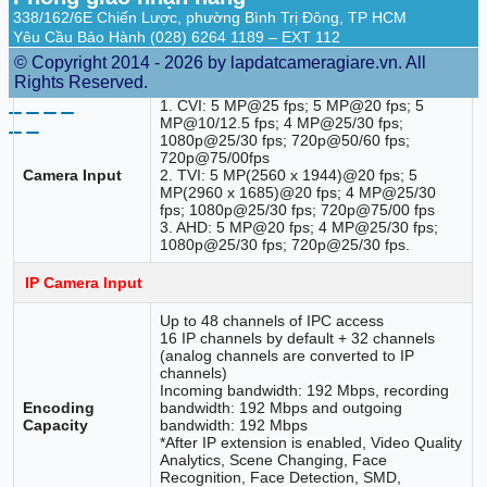
Audio and Video
338/162/6E Chiến Lược, phường Bình Trị Đông, TP HCM
Yêu Cầu Bảo Hành (028) 6264 1189 – EXT 112
Analog Camera
32 BNC ports, supports
© Copyright 2014 - 2026 by lapdatcameragiare.vn. All
Input
HDCVI/AHD/TV/CNRS auto-detect
Rights Reserved.
1. CVI: 5 MP@25 fps; 5 MP@20 fps; 5
MP@10/12.5 fps; 4 MP@25/30 fps;
1080p@25/30 fps; 720p@50/60 fps;
720p@75/00fps
Camera Input
2. TVI: 5 MP(2560 x 1944)@20 fps; 5
MP(2960 x 1685)@20 fps; 4 MP@25/30
fps; 1080p@25/30 fps; 720p@75/00 fps
3. AHD: 5 MP@20 fps; 4 MP@25/30 fps;
1080p@25/30 fps; 720p@25/30 fps.
IP Camera Input
Up to 48 channels of IPC access
16 IP channels by default + 32 channels
(analog channels are converted to IP
channels)
Incoming bandwidth: 192 Mbps, recording
Encoding
bandwidth: 192 Mbps and outgoing
Capacity
bandwidth: 192 Mbps
*After IP extension is enabled, Video Quality
Analytics, Scene Changing, Face
Recognition, Face Detection, SMD,