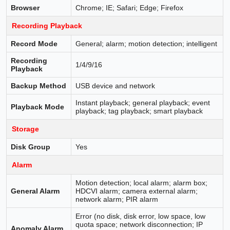
Browser
Chrome; IE; Safari; Edge; Firefox
Recording Playback
Record Mode
General; alarm; motion detection; intelligent
Recording
1/4/9/16
Playback
Backup Method
USB device and network
Instant playback; general playback; event
Playback Mode
playback; tag playback; smart playback
Storage
Disk Group
Yes
Alarm
Motion detection; local alarm; alarm box;
General Alarm
HDCVI alarm; camera external alarm;
network alarm; PIR alarm
Error (no disk, disk error, low space, low
quota space; network disconnection; IP
Anomaly Alarm