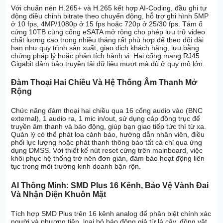
Với chuẩn nén H.265+ và H.265 kết hợp AI-Coding, đầu ghi tự
động điều chỉnh bitrate theo chuyển động, hỗ trợ ghi hình 5MP
ở 10 fps, 4MP/1080p ở 15 fps hoặc 720p ở 25/30 fps. Tám ổ
cứng 10TB cùng cổng eSATA mở rộng cho phép lưu trữ video
chất lượng cao trong nhiều tháng rất phù hợp để theo dõi dài
hạn như quy trình sản xuất, giao dịch khách hàng, lưu bằng
chứng pháp lý hoặc phân tích hành vi. Hai cổng mạng RJ45
Gigabit đảm bảo truyền tải dữ liệu mượt mà dù ở quy mô lớn.
Đàm Thoại Hai Chiều Và Hệ Thống Âm Thanh Mở
Rộng
Chức năng đàm thoại hai chiều qua 16 cổng audio vào (BNC
external), 1 audio ra, 1 mic in/out, sử dụng cáp đồng trục để
truyền âm thanh và báo động, giúp bạn giao tiếp tức thì từ xa.
Quản lý có thể phát loa cảnh báo, hướng dẫn nhân viên, điều
phối lực lượng hoặc phát thanh thông báo tất cả chỉ qua ứng
dụng DMSS. Với thiết kế nút reset cứng trên mainboard, việc
khôi phục hệ thống trở nên đơn giản, đảm bảo hoạt động liên
tục trong môi trường kinh doanh bận rộn.
AI Thông Minh: SMD Plus 16 Kênh, Bảo Vệ Vành Đai
Và Nhận Diện Khuôn Mặt
Tích hợp SMD Plus trên 16 kênh analog để phân biệt chính xác
người và phương tiện, loại bỏ báo động giả từ lá cây, động vật