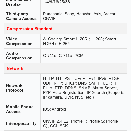
1/4/9/16/25/36
Display
Third-party
Panasonic; Sony; Hanwha; Axis; Arecont;
Camera Access
ONVIF
Compression Standard
Video
AI Coding: Smart H.265+; H.265; Smart
Compression
H.264+; H.264
Audio
G.711a; G.711u; PCM
Compression
Network
HTTP; HTTPS; TCP/IP; IPv4; IPv6; RTSP;
UDP; NTP; DHCP; DNS; SMTP; UDP; IP
Network
Filter; FTP; DDNS; SNMP; Alarm Server;
Protocol
P2P; Auto Registration; IP Search (Supports
IP camera, DVR, NVS, etc.)
Mobile Phone
iOS; Android
Access
ONVIF 2.4.12 (Profile T; Profile S; Profile
Interoperability
G); CGI; SDK