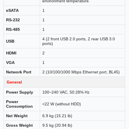
environment temperature.
eSATA
1
RS-232
1
RS-485
1
4 (2 front USB 2.0 ports, 2 rear USB 3.0
USB
ports)
HDMI
2
VGA
1
Network Port
2 (10/100/1000 Mbps Ethernet port, BL45)
General
Power Supply
100~240 VAC, 50:28% Hz
Power
<22 W (without HDD)
Consumption
Net Weight
6.9 kg (15.21 lb)
Gross Weight
9.5 kg (20.94 lb)