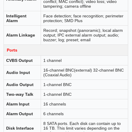
conflict; MAC conflict); video loss; video
tampering; camera offline
Intelligent
Face detection; face recognition; perimeter
Alarm
protection; SMD Plus
Record; snapshot (panoramic); local alarm
Alarm Linkage
output; IPC external alarm output; audio;
buzzer; log; preset; email
Ports
CVBS Output
1 channel
16-channel BNC(external) 32-channel BNC
Audio Input
(Coaxial Audio)
Audio Output
1-channel BNC
Two-way Talk
1-channel BNC
Alarm Input
16 channels
Alarm Output
6 channels
8 SATA ports. Each disk can contain up to
Disk Interface
16 TB. This limit varies depending on the