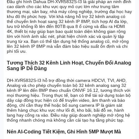
Đầu ghi hình Dahua DH-XVR5832S-I3 là giải pháp an ninh đỉnh
cao dành cho các khu vực quy mô cực lớn như trung tâm
thương mại, sân bay, nhà máy công nghiệp, trường đại học hay
khu đô thị phức hợp. Với khả năng hỗ trợ 32 kênh analog có
thể chuyển linh hoạt sang 32 kênh IP 8MP, tích hợp AI đa lớp,
lưu trữ khổng lồ lên đến 80TB qua 8 ổ cứng và đầu ra HDMI
4K, thiết bị này giúp bạn bao quát toàn diện không gian rộng
lớn với hình ảnh sắc nét, phát hiện chính xác và quản lý tập
trung từ xa. Bạn có thể tận dụng hệ thống analog cũ, mở rộng
lên 32 kênh IP 8MP mà vẫn đảm bảo hiệu suất ổn định và chi
phí tối ưu.
Tương Thích 32 Kênh Linh Hoạt, Chuyển Đổi Analog
Sang IP Dễ Dàng
DH-XVR5832S-I3 hỗ trợ đồng thời camera HDCVI, TVI, AHD,
Analog và cho phép chuyển toàn bộ 32 kênh analog sang 32
kênh IP lên đến 8MP theo chuẩn ONVIF 16.12, tương thích với
mọi thương hiệu. Trong thực tế, bạn có thể tái sử dụng toàn bộ
dây cáp đồng trục hiện có để truyền video, âm thanh và báo
động, chỉ cần thay thế hoặc bổ sung camera IP là giám sát
thêm hàng chục khu vực như lối đi, kho bãi, bãi đỗ xe, hành
lang hay cổng ra vào. Điều này giúp doanh nghiệp mở rộng hệ
thống nhanh chóng mà không cần cải tạo hạ tầng phức tạp.
Nén AI-Coding Tiết Kiệm, Ghi Hình 5MP Mượt Mà