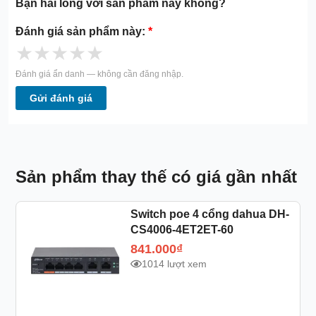
Bạn hài lòng với sản phẩm này không?
Đánh giá sản phẩm này:
*
★
★
★
★
★
Đánh giá ẩn danh — không cần đăng nhập.
Gửi đánh giá
Sản phẩm thay thế có giá gần nhất
Switch poe 4 cổng dahua DH-
CS4006-4ET2ET-60
841.000
₫
1014 lượt xem