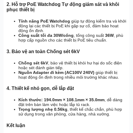
2. Hỗ trợ PoE Watchdog Tự động giám sát và khôi
phục thiết bị
Tính năng PoE Watchdog
giúp tự động kiểm tra và khởi
động lại các thiết bị PoE khi gặp sự cố, đảm bảo hoạt
động ổn định.
Công suất tối đa 30W/cổng
, tổng công suất
36W
, phù
hợp cấp nguồn cho các thiết bị PoE tiêu chuẩn.
3. Bảo vệ an toàn Chống sét 6kV
Chống sét 6kV
, bảo vệ thiết bị khỏi hư hại do sốc điện
hoặc sét đánh gián tiếp.
Nguồn Adapter đi kèm (AC100V 240V)
giúp thiết bị
hoạt động ổn định trong nhiều môi trường khác nhau.
4. Thiết kế nhỏ gọn, dễ lắp đặt
Kích thước: 194.0mm × 108.1mm × 35.0mm
, dễ dàng
đặt trên bàn làm việc hoặc lắp tủ rack.
Trọng lượng nhẹ 0.56kg
, thiết kế chắc chắn, phù hợp
sử dụng trong văn phòng, cửa hàng, nhà xưởng.
Kết luận