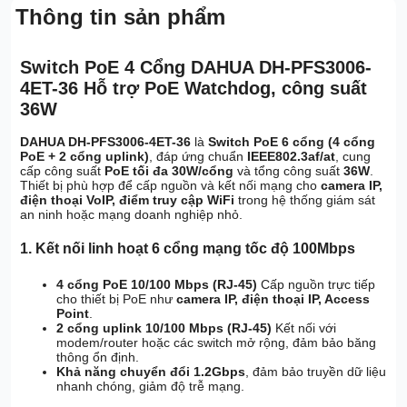
Thông tin sản phẩm
Switch PoE 4 Cổng DAHUA DH-PFS3006-
4ET-36 Hỗ trợ PoE Watchdog, công suất
36W
DAHUA DH-PFS3006-4ET-36
là
Switch PoE 6 cổng (4 cổng
PoE + 2 cổng uplink)
, đáp ứng chuẩn
IEEE802.3af/at
, cung
cấp công suất
PoE tối đa 30W/cổng
và tổng công suất
36W
.
Thiết bị phù hợp để cấp nguồn và kết nối mạng cho
camera IP,
điện thoại VoIP, điểm truy cập WiFi
trong hệ thống giám sát
an ninh hoặc mạng doanh nghiệp nhỏ.
1. Kết nối linh hoạt 6 cổng mạng tốc độ 100Mbps
4 cổng PoE 10/100 Mbps (RJ-45)
Cấp nguồn trực tiếp
cho thiết bị PoE như
camera IP, điện thoại IP, Access
Point
.
2 cổng uplink 10/100 Mbps (RJ-45)
Kết nối với
modem/router hoặc các switch mở rộng, đảm bảo băng
thông ổn định.
Khả năng chuyển đổi 1.2Gbps
, đảm bảo truyền dữ liệu
nhanh chóng, giảm độ trễ mạng.