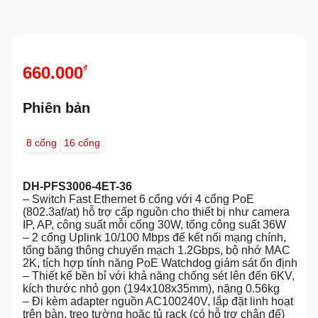
660.000
₫
Phiên bản
8 cổng
16 cổng
DH-PFS3006-4ET-36
– Switch Fast Ethernet 6 cổng với 4 cổng PoE
(802.3af/at) hỗ trợ cấp nguồn cho thiết bị như camera
IP, AP, công suất mỗi cổng 30W, tổng công suất 36W
– 2 cổng Uplink 10/100 Mbps để kết nối mạng chính,
tổng băng thông chuyển mạch 1.2Gbps, bộ nhớ MAC
2K, tích hợp tính năng PoE Watchdog giám sát ổn định
– Thiết kế bền bỉ với khả năng chống sét lên đến 6KV,
kích thước nhỏ gọn (194x108x35mm), nặng 0.56kg
– Đi kèm adapter nguồn AC100240V, lắp đặt linh hoạt
trên bàn, treo tường hoặc tủ rack (có hỗ trợ chân đế)