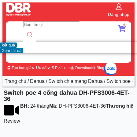
Đăng nhập
0
kết quả
Xem tất cả
Tạo báo giá
Ưu đãi
S.P đã xem
Download
Blog
Trang chủ
/
Dahua
/
Switch chia mạng Dahua
/ Switch poe 
Switch poe 4 cổng dahua DH-PFS3006-4ET-
36
BH:
24 tháng
Mã:
DH-PFS3006-4ET-36
Thương hiệu
Review