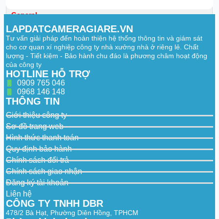
General
LAPDATCAMERAGIARE.VN
Statics
Air discharge: 8 kV
Tư vấn giải pháp đến hoàn thiện hệ thống thông tin và giám sát
Protection
Contact discharge: 4 kV
cho cơ quan xí nghiệp công ty nhà xưởng nhà ở riêng lẻ. Chất
Lighting
lượng - Tiết kiệm - Bảo hành chu đáo là phương châm hoạt động
Common mode: 2 kV
Protection
của công ty
HOTLINE HỖ TRỢ
Net Weight
0.16 kg (0.35 lb)
0909 765 046
0968 146 148
Gross Weight
0.29 kg (0.64 lb)
THÔNG TIN
Product
132.9 mm × 62.4 mm × 24.0 mm
Giới thiệu công ty
Dimensions
(5.23″ × 2.46″ × 0.94″)
Sơ đồ trang web
Packaging
136.0 mm × 55.0 mm × 153.0 mm
Hình thức thanh toán
Dimensions
(5.35″ × 2.17″ × 6.02″)
Quy định bảo hành
Casing Material
Plastic
Chính sách đổi trả
Chính sách giao nhận
Installation
Desktop mount
Đăng ký tài khoản
Certifications
CE; FCC
Liên hệ
CÔNG TY TNHH DBR
478/2 Bà Hạt, Phường Diên Hồng, TPHCM