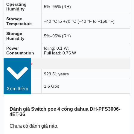
Operating
5%–95% (RH)
Humidity
Storage
–40 °C to +70 °C (–40 °F to +158 °F)
Temperature
Storage
5%–95% (RH)
Humidity
Power
Idling: 0.1 W;
Consumption
Full load: 0.75 W
Performance
MTBF
929.51 years
Switching
1.6 Gbit
Xem thêm
Capacity
Packet
Forwarding
1.1904 Mpps
Rate
Đánh giá
Switch poe 4 cổng dahua DH-PFS3006-
4ET-36
Packet Buffer
768 kbit
Size
Chưa có đánh giá nào.
MAC Table Size
2K