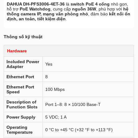
DAHUA DH-PFS3006-4ET-36
là
switch PoE 4 cổng
nhỏ gọn,
hỗ trợ
PoE Watchdog
, cung cấp
nguồn 36W
, phù hợp với
hệ
thống camera IP, mạng văn phòng nhỏ
, đảm bảo
kết nối ổn
định, an toàn, tiết kiệm điện
.
Thông số kỹ thuật
Hardware
Included Power
Yes
Adapter
Ethernet Port
8
Ethernet Port
100 Mbps
Speed
Description of
Port 1–8: 8 × 10/100 Base-T
Function Slots
Power Supply
5 VDC; 1 A
Operating
0 °C to +45 °C (+32 °F to +113 °F)
Temperature