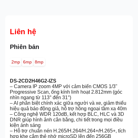
Liên hệ
Phiên bản
2mp
6mp
8mp
DS-2CD2H46G2-IZS
– Camera IP zoom 4MP với cảm biến CMOS 1/3"
Progressive Scan, ống kính linh hoạt 2.812mm (góc
nhìn ngang từ 113° đến 31°)
– AI phân biệt chính xác giữa người và xe, giảm thiểu
hiệu quả báo động giả, hỗ trợ hồng ngoại tầm xa 40m
– Công nghệ WDR 120dB, kết hợp BLC, HLC và 3D
DNR giúp hình ảnh cân bằng, chi tiết trong mọi điều
kiện ánh sáng
– Hỗ trợ chuẩn nén H.265/H.264/H.264+/H.265+, tích
hợp khe cắm thẻ nhớ microSD lên đến 256GB