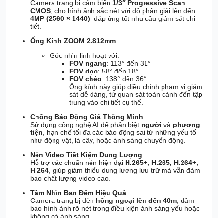
Camera trang bị cảm biến
1/3″ Progressive Scan
CMOS
, cho hình ảnh sắc nét với độ phân giải lên đến
4MP (2560 × 1440)
, đáp ứng tốt nhu cầu giám sát chi
tiết.
Ống Kính ZOOM 2.812mm
Góc nhìn linh hoạt với:
FOV ngang
: 113° đến 31°
FOV dọc
: 58° đến 18°
FOV chéo
: 138° đến 36°
Ống kính này giúp điều chỉnh phạm vi giám
sát dễ dàng, từ quan sát toàn cảnh đến tập
trung vào chi tiết cụ thể.
Chống Báo Động Giả Thông Minh
Sử dụng công nghệ AI để phân biệt
người
và
phương
tiện
, hạn chế tối đa các báo động sai từ những yếu tố
như động vật, lá cây, hoặc ánh sáng chuyển động.
Nén Video Tiết Kiệm Dung Lượng
Hỗ trợ các chuẩn nén hiện đại
H.265+, H.265, H.264+,
H.264
, giúp giảm thiểu dung lượng lưu trữ mà vẫn đảm
bảo chất lượng video cao.
Tầm Nhìn Ban Đêm Hiệu Quả
Camera trang bị đèn
hồng ngoại lên đến 40m
, đảm
bảo hình ảnh rõ nét trong điều kiện ánh sáng yếu hoặc
không có ánh sáng.