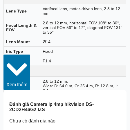
Varifocal lens, motor-driven lens, 2.8 to 12
Lens Type
mm
2.8 to 12 mm, horizontal FOV 108° to 30°,
Focal Length &
vertical FOV 56° to 17°, diagonal FOV 131°
FOV
to 35°
Lens Mount
Ø14
Iris Type
Fixed
Aperture
F1.4
DORI
2.8 to 12 mm:
Xem thêm
Wide: D: 64.0 m, O: 25.4 m, R: 12.8 m, I:
DORI
6.4 m
Tele: D: 190 m, O: 75.4 m, R: 38.0 m, I:
19.0 m
Đánh giá
Camera ip 4mp hikvision DS-
2CD2H46G2-IZS
Illuminator
Supplement
Chưa có đánh giá nào.
IR
Light Type