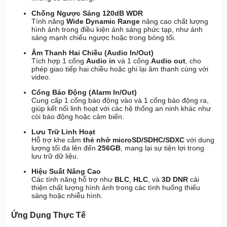
Chống Ngược Sáng 120dB WDR
Tính năng
Wide Dynamic Range
nâng cao chất lượng
hình ảnh trong điều kiện ánh sáng phức tạp, như ánh
sáng mạnh chiếu ngược hoặc trong bóng tối.
Âm Thanh Hai Chiều (Audio In/Out)
Tích hợp 1 cổng
Audio in
và 1 cổng
Audio out
, cho
phép giao tiếp hai chiều hoặc ghi lại âm thanh cùng với
video.
Cổng Báo Động (Alarm In/Out)
Cung cấp 1 cổng báo động vào và 1 cổng báo động ra,
giúp kết nối linh hoạt với các hệ thống an ninh khác như
còi báo động hoặc cảm biến.
Lưu Trữ Linh Hoạt
Hỗ trợ khe cắm
thẻ nhớ microSD/SDHC/SDXC
với dung
lượng tối đa lên đến
256GB
, mang lại sự tiện lợi trong
lưu trữ dữ liệu.
Hiệu Suất Nâng Cao
Các tính năng hỗ trợ như
BLC
,
HLC
, và
3D DNR
cải
thiện chất lượng hình ảnh trong các tình huống thiếu
sáng hoặc nhiễu hình.
Ứng Dụng Thực Tế