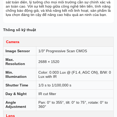
sát toàn diện, lý tưởng cho mọi môi trường cần sự chính xác và
an toàn cao. Với sự kết hợp giữa công nghệ tiên tiến, tính năng
chống báo động giả, và khả năng kết nối linh hoạt, sản phẩm là
lựa chọn đáng tin cậy để nâng cao hiệu quả an ninh của bạn.
Thông số kỹ thuật
Camera
Image Sensor
1/3″ Progressive Scan CMOS
Max.
2688 × 1520
Resolution
Min.
Color: 0.003 Lux @ (F1.4, AGC ON), B/W: 0
Illumination
Lux with IR
Shutter Time
1/3 s to 1/100,000 s
Day & Night
IR cut filter
Angle
Pan: 0° to 355°, tilt: 0° to 75°, rotate: 0° to
Adjustment
360°
Lens