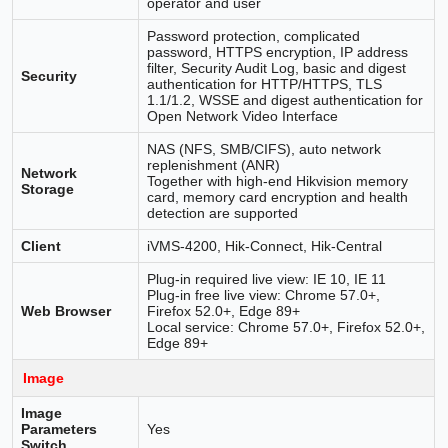
operator and user
Password protection, complicated
password, HTTPS encryption, IP address
filter, Security Audit Log, basic and digest
Security
authentication for HTTP/HTTPS, TLS
1.1/1.2, WSSE and digest authentication for
Open Network Video Interface
NAS (NFS, SMB/CIFS), auto network
replenishment (ANR)
Network
Together with high-end Hikvision memory
Storage
card, memory card encryption and health
detection are supported
Client
iVMS-4200, Hik-Connect, Hik-Central
Plug-in required live view: IE 10, IE 11
Plug-in free live view: Chrome 57.0+,
Web Browser
Firefox 52.0+, Edge 89+
Local service: Chrome 57.0+, Firefox 52.0+,
Edge 89+
Image
Image
Parameters
Yes
Switch