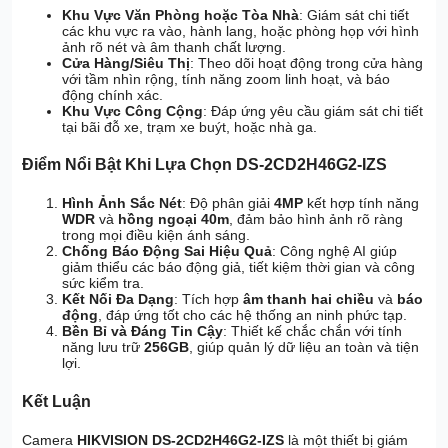
Khu Vực Văn Phòng hoặc Tòa Nhà
: Giám sát chi tiết
các khu vực ra vào, hành lang, hoặc phòng họp với hình
ảnh rõ nét và âm thanh chất lượng.
Cửa Hàng/Siêu Thị
: Theo dõi hoạt động trong cửa hàng
với tầm nhìn rộng, tính năng zoom linh hoạt, và báo
động chính xác.
Khu Vực Công Cộng
: Đáp ứng yêu cầu giám sát chi tiết
tại bãi đỗ xe, trạm xe buýt, hoặc nhà ga.
Điểm Nổi Bật Khi Lựa Chọn DS-2CD2H46G2-IZS
Hình Ảnh Sắc Nét
: Độ phân giải
4MP
kết hợp tính năng
WDR
và
hồng ngoại 40m
, đảm bảo hình ảnh rõ ràng
trong mọi điều kiện ánh sáng.
Chống Báo Động Sai Hiệu Quả
: Công nghệ AI giúp
giảm thiểu các báo động giả, tiết kiệm thời gian và công
sức kiểm tra.
Kết Nối Đa Dạng
: Tích hợp
âm thanh hai chiều
và
báo
động
, đáp ứng tốt cho các hệ thống an ninh phức tạp.
Bền Bỉ và Đáng Tin Cậy
: Thiết kế chắc chắn với tính
năng lưu trữ
256GB
, giúp quản lý dữ liệu an toàn và tiện
lợi.
Kết Luận
Camera
HIKVISION DS-2CD2H46G2-IZS
là một thiết bị giám