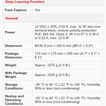
Deep Learning Function
Face Capture
Yes
General
12 VDC ± 25%, 0.92 A, max. 11 W, two-core
terminal block, reverse polarity protection
Power
PoE: 802.3af, Class 3, 36 V to 57 V, 0.35 A
to 0.22 A, max. 12.5 W
Dimension
Ø135.8 mm × 145.5 mm (Ø5.4″ × 5.8″)
Package
170 mm × 170 mm × 205 mm (6.7″ × 6.7″ ×
Dimension
8.1″)
Weight
Approx. 1075 g (2.4 lb.)
With Package
Approx. 1525 g (3.4 lb.)
Weight
Storage
-30 °C to 60 °C (-22 °F to 140 °F). Humidity
Conditions
95% or less (non-condensing)
Startup and
-30 °C to 60 °C (-22 °F to 140 °F). Humidity
Operating
95% or less (non-condensing)
Conditions