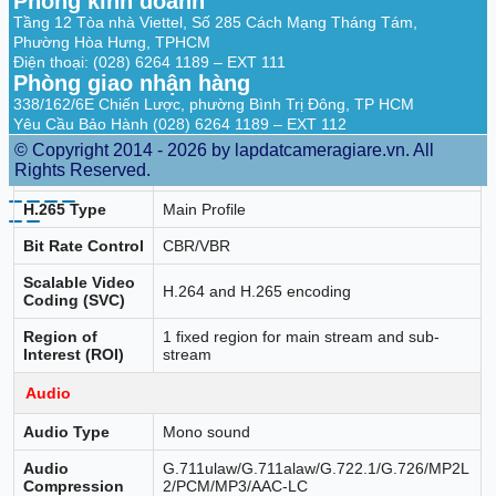
Phòng kinh doanh
Tầng 12 Tòa nhà Viettel, Số 285 Cách Mạng Tháng Tám,
Main stream: H.265/H.264/H.265+/H.264+
Phường Hòa Hưng, TPHCM
Sub-stream: H.265/H.264/MJPEG
Video
Điện thoại: (028) 6264 1189 – EXT 111
Third stream: H.265/H.264
Compression
Phòng giao nhận hàng
*Third stream is supported under certain
settings.
338/162/6E Chiến Lược, phường Bình Trị Đông, TP HCM
Yêu Cầu Bảo Hành (028) 6264 1189 – EXT 112
Video Bit Rate
32 Kbps to 8 Mbps
© Copyright 2014 - 2026 by lapdatcameragiare.vn. All
Rights Reserved.
H.264 Type
Baseline Profile/Main Profile/High Profile
H.265 Type
Main Profile
Bit Rate Control
CBR/VBR
Scalable Video
H.264 and H.265 encoding
Coding (SVC)
Region of
1 fixed region for main stream and sub-
Interest (ROI)
stream
Audio
Audio Type
Mono sound
Audio
G.711ulaw/G.711alaw/G.722.1/G.726/MP2L
Compression
2/PCM/MP3/AAC-LC