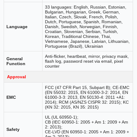
33 languages: English, Russian, Estonian,
Bulgarian, Hungarian, Greek, German,
Italian, Czech, Slovak, French, Polish,
Dutch, Portuguese, Spanish, Romanian,
Language
Danish, Swedish, Norwegian, Finnish,
Croatian, Slovenian, Serbian, Turkish,
Korean, Traditional Chinese, Thai,
Vietnamese, Japanese, Latvian, Lithuanian,
Portuguese (Brazil), Ukrainian
Anti-flicker, heartbeat, mirror, privacy mask,
General
flash log, password reset via email, pixel
Function
counter
Approval
FCC (47 CFR Part 15, Subpart B); CE-EMC
(EN 55032: 2015, EN 61000-3-2: 2014, EN
EMC
61000-3-3: 2013, EN 50130-4: 2011 +A1:
2014); RCM (AS/NZS CISPR 32: 2015); KC
(KN 32: 2015, KN 35: 2015)
UL (UL 60950-1);
CB (IEC 60950-1: 2005 + Am 1: 2009 + Am
2: 2013);
Safety
CE-LVD (EN 60950-1: 2005 + Am 1: 2009 +
Am 2: 2013);