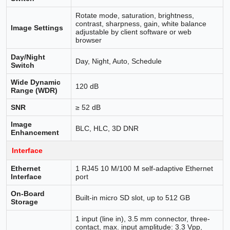
Rotate mode, saturation, brightness,
contrast, sharpness, gain, white balance
Image Settings
adjustable by client software or web
browser
Day/Night
Day, Night, Auto, Schedule
Switch
Wide Dynamic
120 dB
Range (WDR)
SNR
≥ 52 dB
Image
BLC, HLC, 3D DNR
Enhancement
Interface
Ethernet
1 RJ45 10 M/100 M self-adaptive Ethernet
Interface
port
On-Board
Built-in micro SD slot, up to 512 GB
Storage
1 input (line in), 3.5 mm connector, three-
contact, max. input amplitude: 3.3 Vpp,