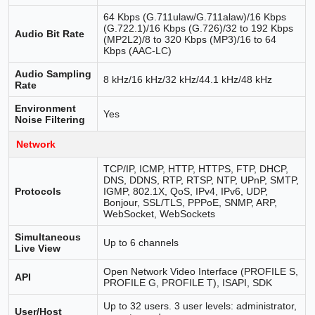
64 Kbps (G.711ulaw/G.711alaw)/16 Kbps
(G.722.1)/16 Kbps (G.726)/32 to 192 Kbps
Audio Bit Rate
(MP2L2)/8 to 320 Kbps (MP3)/16 to 64
Kbps (AAC-LC)
Audio Sampling
8 kHz/16 kHz/32 kHz/44.1 kHz/48 kHz
Rate
Environment
Yes
Noise Filtering
Network
TCP/IP, ICMP, HTTP, HTTPS, FTP, DHCP,
DNS, DDNS, RTP, RTSP, NTP, UPnP, SMTP,
Protocols
IGMP, 802.1X, QoS, IPv4, IPv6, UDP,
Bonjour, SSL/TLS, PPPoE, SNMP, ARP,
WebSocket, WebSockets
Simultaneous
Up to 6 channels
Live View
Open Network Video Interface (PROFILE S,
API
PROFILE G, PROFILE T), ISAPI, SDK
Up to 32 users. 3 user levels: administrator,
User/Host