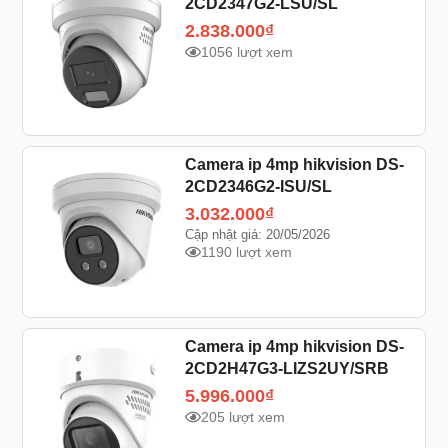
2CD2347G2-LSU/SL
2.838.000
₫
1056 lượt xem
Camera ip 4mp hikvision DS-
2CD2346G2-ISU/SL
3.032.000
₫
Cập nhật giá: 20/05/2026
1190 lượt xem
Camera ip 4mp hikvision DS-
2CD2H47G3-LIZS2UY/SRB
5.996.000
₫
205 lượt xem