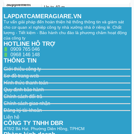
Supplement
Up to 40 m
Light Range
LAPDATCAMERAGIARE.VN
Smart
Tư vấn giải pháp đến hoàn thiện hệ thống thông tin và giám sát
Supplement
Yes
cho cơ quan xí nghiệp công ty nhà xưởng nhà ở riêng lẻ. Chất
Light
lượng - Tiết kiệm - Bảo hành chu đáo là phương châm hoạt động
của công ty
IR Wavelength
850 nm
HOTLINE HỖ TRỢ
Video
0909 765 046
0968 146 148
50 Hz: 25 fps (2688 × 1520, 1920 × 1080,
THÔNG TIN
1280 × 720)
Main Stream
Giới thiệu công ty
60 Hz: 30 fps (2688 × 1520, 1920 × 1080,
1280 × 720)
Sơ đồ trang web
Hình thức thanh toán
50 Hz: 25 fps (1280 × 720, 640 × 480, 640
× 360)
Quy định bảo hành
Sub-Stream
60 Hz: 30 fps (1280 × 720, 640 × 480, 640
Chính sách đổi trả
× 360)
Chính sách giao nhận
50 Hz: 10 fps (1920 × 1080, 1280 × 720,
Đăng ký tài khoản
640 × 480, 640 × 360)
Liên hệ
60 Hz: 10 fps (1920 × 1080, 1280 × 720,
Third Stream
CÔNG TY TNHH DBR
640 × 480, 640 × 360)
*Third stream is supported under certain
478/2 Bà Hạt, Phường Diên Hồng, TPHCM
settings.