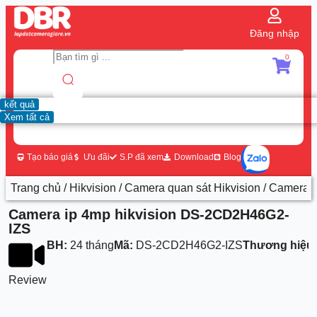
Đăng nhập
0
kết quả
Xem tất cả
Tạo báo giá
Ưu đãi
S.P đã xem
Download
Blog
Trang chủ
/
Hikvision
/
Camera quan sát Hikvision
/ Camera 
Camera ip 4mp hikvision DS-2CD2H46G2-
IZS
BH:
24 tháng
Mã:
DS-2CD2H46G2-IZS
Thương hiệu
Review