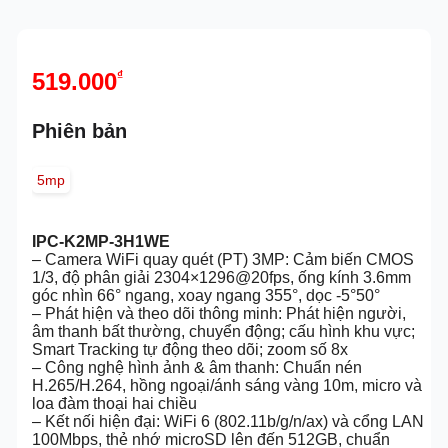
519.000
₫
Phiên bản
5mp
IPC-K2MP-3H1WE
– Camera WiFi quay quét (PT) 3MP: Cảm biến CMOS
1/3, độ phân giải 2304×1296@20fps, ống kính 3.6mm
góc nhìn 66° ngang, xoay ngang 355°, dọc -5°50°
– Phát hiện và theo dõi thông minh: Phát hiện người,
âm thanh bất thường, chuyển động; cấu hình khu vực;
Smart Tracking tự động theo dõi; zoom số 8x
– Công nghệ hình ảnh & âm thanh: Chuẩn nén
H.265/H.264, hồng ngoại/ánh sáng vàng 10m, micro và
loa đàm thoại hai chiều
– Kết nối hiện đại: WiFi 6 (802.11b/g/n/ax) và cổng LAN
100Mbps, thẻ nhớ microSD lên đến 512GB, chuẩn