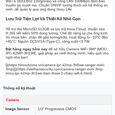
WiFi 6 (IEEE802.11b/g/n/ax) và cổng LAN 100Mbps đảm bảo
truyền tải mượt mà. Chuẩn ONVIF tương thích với hệ thống an
ninh, dễ quản lý qua ứng dụng Imou Life.
Lưu Trữ Tiện Lợi Và Thiết Kế Nhỏ Gọn
Hỗ trợ thẻ MicroSD 512GB và lưu trữ Imou Cloud, chuẩn nén
H.265 tiết kiệm 50% dung lượng. Chế độ riêng tư che ống kính.
Vỏ nhựa bền, chân đế gắn tường/trần, hoạt động từ -10°C đến
+45°C. Nguồn DC5V/1A (Type-C), công suất <3.7W.
Đặt hàng ngay hôm nay
để sở hữu Camera WiFi 3MP IMOU
IPC-K2MP-3H1WE, giải pháp an ninh thông minh, hiệu quả cho
ngôi nhà bạn!
[](https://imouhome.vn/camera-ipc-k2mp-3h0we-ranger-mini-
3mp)[](https://viethansecurity.com/camera-ranger-mini-3mp-
imou-ipc-k2mp-3h1we-dam-thoai-2-chieu-wifi-6.html)
Thông số kỹ thuật
Camera
Image Sensor
1/3” Progressive CMOS