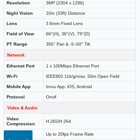
Resolution
3MP (2304 x 1296)
Night Vision
10m (33ft) Distance
Lens
3.6mm Fixed Lens
Field of View
66°(H), 36°(V), 79°(D)
PT Range
355° Pan & -5~50° Tilt
Network
Ethernet Port
1 x 100Mbps Ethernet Port
Wi-Fi
IEEE802.11b/g/n/ax, 50m Open Field
Mobile App
Imou App: iOS, Android
Protocol
Onvif
Video & Audio
Video
H.265/H.264
Compression
Frame Rate
Up to 20fps Frame Rate