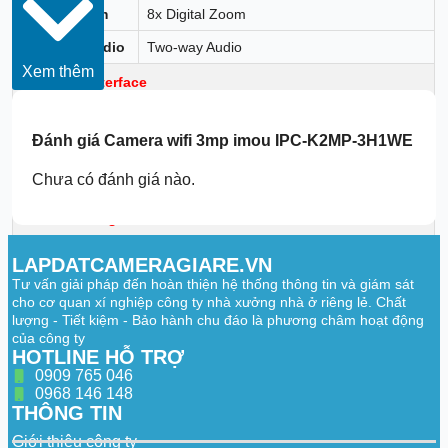
Digital Zoom
8x Digital Zoom
Two-way Audio
Two-way Audio
Xem thêm
Auxiliary Interface
Storage
Micro SD Card Slot (up to 512GB)
Đánh giá
Camera wifi 3mp imou IPC-K2MP-3H1WE
Audio
Built-in Mic & Speaker
Chưa có đánh giá nào.
Reset
Reset Button
Notice Management
Motion
Motion Detection
LAPDATCAMERAGIARE.VN
Detection
Tư vấn giải pháp đến hoàn thiện hệ thống thông tin và giám sát
Human
cho cơ quan xí nghiệp công ty nhà xưởng nhà ở riêng lẻ. Chất
Human Detection
Detection
lượng - Tiết kiệm - Bảo hành chu đáo là phương châm hoạt động
của công ty
Configurable
HOTLINE HỖ TRỢ
Configurable Region
Region
0909 765 046
0968 146 148
Abnormal
Abnormal Sound Alarm
THÔNG TIN
Sound Alarm
Giới thiệu công ty