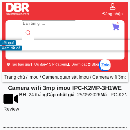
Đăng nhập
0
kết quả
Xem tất cả
Tạo báo giá
Ưu đãi
S.P đã xem
Download
Blog
Trang chủ
/
Imou
/
Camera quan sát Imou
/ Camera wifi 3m
Camera wifi 3mp imou IPC-K2MP-3H1WE
BH:
24 tháng
Cập nhật giá:
25/05/2026
Mã:
IPC-K2M
Review