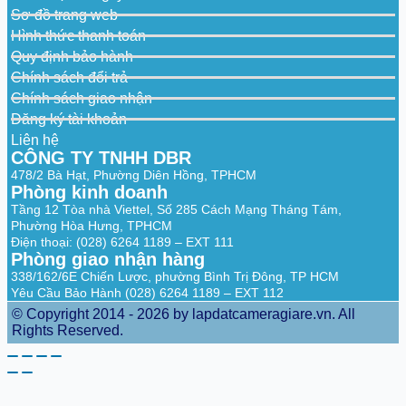
General
Sơ đồ trang web
Power Supply
DC 5V1A Power Supply
Hình thức thanh toán
Quy định bảo hành
Power
<4.2W
Chính sách đổi trả
Consumption
Chính sách giao nhận
Working
-10°C~+45°C, Less Than 95%RH
Đăng ký tài khoản
Environment
Liên hệ
95.0 × 96.0 × 109.2mm (3.74 × 3.78 × 4.30
CÔNG TY TNHH DBR
Dimensions
inch)
478/2 Bà Hạt, Phường Diên Hồng, TPHCM
Phòng kinh doanh
Weight
200g (0.44lb)
Tầng 12 Tòa nhà Viettel, Số 285 Cách Mạng Tháng Tám,
Phường Hòa Hưng, TPHCM
Certification
CE
Điện thoại: (028) 6264 1189 – EXT 111
Phòng giao nhận hàng
338/162/6E Chiến Lược, phường Bình Trị Đông, TP HCM
Yêu Cầu Bảo Hành (028) 6264 1189 – EXT 112
© Copyright 2014 - 2026 by lapdatcameragiare.vn. All
Rights Reserved.