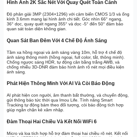
Hình Ảnh 2K Sắc Nét Với Quay Quét Toàn Cảnh
Độ phân giải 3MP (2304×1296) với cảm biến CMOS 1/3 và ống
kính 3.6mm mang lại hình ảnh chi tiết. Góc nhìn 66° ngang,
36° dọc, quay quét ngang 355° và dọc -5° đến 50° đảm bảo
quan sát toàn diện không gian.
Quan Sát Ban Đêm Với 4 Chế Độ Ánh Sáng
Tầm xa hồng ngoại và ánh sáng vàng 10m, hỗ trợ 4 chế độ
ánh sáng thông minh (hồng ngoại, full color, tắt, thông minh).
Chống ngược sáng HDR, tự động cân bằng trắng AWB, và
chống nhiễu 3D-DNR đảm bảo hình ảnh rõ nét mọi điều kiện
ánh sáng.
Phát Hiện Thông Minh Với AI Và Còi Báo Động
AI phát hiện con người, âm thanh bất thường, và chuyển động,
gửi thông báo tức thời qua Imou Life. Tính năng Smart
Tracking tự động bám theo đối tượng, còi báo động tích hợp
giúp ngăn chặn kẻ xâm nhập.
Đàm Thoại Hai Chiều Và Kết Nối WiFi 6
Micro và loa tích hợp hỗ trợ đàm thoại hai chiều rõ nét. Kết nối