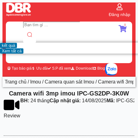
Đăng nhập
0
kết quả
Xem tất cả
Tạo báo giá
Ưu đãi
S.P đã xem
Download
Blog
Trang chủ
/
Imou
/
Camera quan sát Imou
/ Camera wifi 3m
Camera wifi 3mp imou IPC-GS2DP-3K0W
BH:
24 tháng
Cập nhật giá:
14/08/2025
Mã:
IPC-GS2
Review