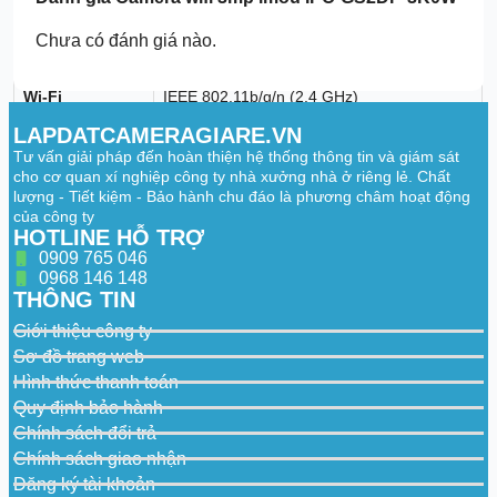
Network
Chưa có đánh giá nào.
Ethernet Port
1 × 100 Mbps
Wi-Fi
IEEE 802.11b/g/n (2.4 GHz)
LAPDATCAMERAGIARE.VN
Interoperability
ONVIF
Tư vấn giải pháp đến hoàn thiện hệ thống thông tin và giám sát
Mobile App
Imou App (iOS, Android)
cho cơ quan xí nghiệp công ty nhà xưởng nhà ở riêng lẻ. Chất
lượng - Tiết kiệm - Bảo hành chu đáo là phương châm hoạt động
Storage
của công ty
HOTLINE HỖ TRỢ
Local Storage
Micro SD Card (up to 256 GB)
0909 765 046
0968 146 148
General
THÔNG TIN
Power Supply
DC 5V 1A
Giới thiệu công ty
Sơ đồ trang web
Power
< 5 W
Consumption
Hình thức thanh toán
Quy định bảo hành
Operating
-10℃ to +45℃
Chính sách đổi trả
Temperature
Chính sách giao nhận
Operating
< 95% RH
Đăng ký tài khoản
Humidity