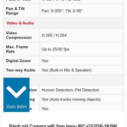
Pan & Tilt
Pan: 0-355°; Tilt: 0-90°
Range
Video & Audio
Video
H.265 / H.264
Compression
Max. Frame
Up to 25/30 fps
Rate
Digital Zoom
Yes
Two-way Audio
Yes (Built-in Mic & Speaker)
Intelligence
Smart Detection
Human Detection; Pet Detection
Smart Tracking
Yes (Auto-tracks moving objects)
Xem thêm
Privacy Mode
Yes
Abnormal
Yes
Sound Alarm
Đánh giá
Camera wifi 3mp imou IPC-GS2DP-3K0W