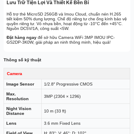
Lưu Trữ Tiện Lợi Và Thiết Kế Bền Bỉ
Hỗ trợ thẻ MicroSD 256GB và Imou Cloud, chuẩn nén H.265
tiết kiệm 50% dung lượng. Chế độ riêng tư che ống kính bảo vệ
quyền riêng tư. Vỏ nhựa bền, hoạt động từ -10°C đến +45°C.
Nguồn DC5V/1A, công suất <5W.
Đặt hàng ngay
để sở hữu Camera WiFi 3MP IMOU IPC-
GS2DP-3K0W, giải pháp an ninh thông minh, hiệu quả!
Thông số kỹ thuật
Camera
Image Sensor
1/2.8″ Progressive CMOS
Max.
3MP (2304 × 1296)
Resolution
Night Vision
10 m (33 ft)
Distance
Lens
3.6 mm Fixed Lens
Field of View
H: 83°; V: 46°; D: 102°