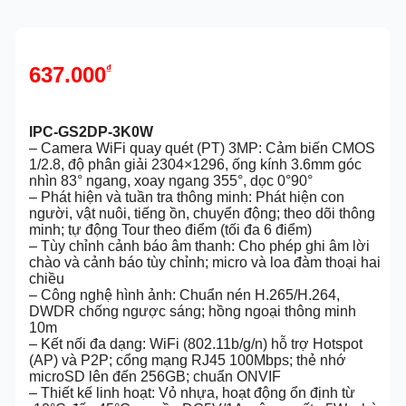
637.000
₫
IPC-GS2DP-3K0W
– Camera WiFi quay quét (PT) 3MP: Cảm biến CMOS
1/2.8, độ phân giải 2304×1296, ống kính 3.6mm góc
nhìn 83° ngang, xoay ngang 355°, dọc 0°90°
– Phát hiện và tuần tra thông minh: Phát hiện con
người, vật nuôi, tiếng ồn, chuyển động; theo dõi thông
minh; tự động Tour theo điểm (tối đa 6 điểm)
– Tùy chỉnh cảnh báo âm thanh: Cho phép ghi âm lời
chào và cảnh báo tùy chỉnh; micro và loa đàm thoại hai
chiều
– Công nghệ hình ảnh: Chuẩn nén H.265/H.264,
DWDR chống ngược sáng; hồng ngoại thông minh
10m
– Kết nối đa dạng: WiFi (802.11b/g/n) hỗ trợ Hotspot
(AP) và P2P; cổng mạng RJ45 100Mbps; thẻ nhớ
microSD lên đến 256GB; chuẩn ONVIF
– Thiết kế linh hoạt: Vỏ nhựa, hoạt động ổn định từ