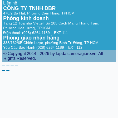
Liên hệ
Product
90 mm × 90 mm × 104 mm (3.5″ × 3.5″ ×
CÔNG TY TNHH DBR
Dimensions
4.1″)
478/2 Bà Hạt, Phường Diên Hồng, TPHCM
Phòng kinh doanh
Net Weight
206 g (0.45 lb)
Tầng 12 Tòa nhà Viettel, Số 285 Cách Mạng Tháng Tám,
Phường Hòa Hưng, TPHCM
Certifications
CE
Điện thoại: (028) 6264 1189 – EXT 111
Phòng giao nhận hàng
338/162/6E Chiến Lược, phường Bình Trị Đông, TP HCM
Yêu Cầu Bảo Hành (028) 6264 1189 – EXT 112
© Copyright 2014 - 2026 by lapdatcameragiare.vn. All
Rights Reserved.