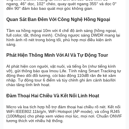
ngang, 46° dọc, 102° chéo, quay quét ngang 355° và dọc 0°
đến 90° đảm bảo bao quát mọi góc không gian.
Quan Sát Ban Đêm Với Công Nghệ Hồng Ngoại
Tầm xa hồng ngoại 10m với 4 chế độ ánh sáng (hồng ngoại,
full color, tắt, thông minh). Chống ngược sáng DWDR mang lại
hình ảnh rõ nét trong bóng tối, phù hợp mọi điều kiện ánh
sáng.
Phát Hiện Thông Minh Với AI Và Tự Động Tour
AI phát hiện con người, vật nuôi, và tiếng ồn (như tiếng kính
vỡ), gửi thông báo qua Imou Life. Tính năng Smart Tracking tự
động theo dõi đối tượng, còi báo động 110dB răn đe kẻ xâm
nhập. Tự động tour 6 điểm và tùy chỉnh ghi âm cảnh báo/lời
chào tăng tính linh hoạt.
Đàm Thoại Hai Chiều Và Kết Nối Linh Hoạt
Micro và loa tích hợp hỗ trợ đàm thoại hai chiều rõ nét. Kết nối
WiFi IEEE802.11b/g/n, WiFi Hotspot (AP mode), và cổng RJ45
(100Mbps) cho phép xem video mọi lúc, mọi nơi. Chuẩn ONVIF
tương thích với nhiều hệ thống.